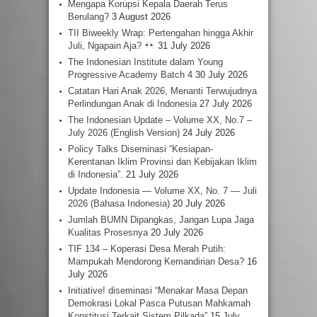
Mengapa Korupsi Kepala Daerah Terus
Berulang?
3 August 2026
TII Biweekly Wrap: Pertengahan hingga Akhir
Juli, Ngapain Aja?
31 July 2026
The Indonesian Institute dalam Young
Progressive Academy Batch 4
30 July 2026
Catatan Hari Anak 2026, Menanti Terwujudnya
Perlindungan Anak di Indonesia
27 July 2026
The Indonesian Update – Volume XX, No.7 –
July 2026 (English Version)
24 July 2026
Policy Talks Diseminasi “Kesiapan-
Kerentanan Iklim Provinsi dan Kebijakan Iklim
di Indonesia”.
21 July 2026
Update Indonesia — Volume XX, No. 7 — Juli
2026 (Bahasa Indonesia)
20 July 2026
Jumlah BUMN Dipangkas, Jangan Lupa Jaga
Kualitas Prosesnya
20 July 2026
TIF 134 – Koperasi Desa Merah Putih:
Mampukah Mendorong Kemandirian Desa?
16
July 2026
Initiative! diseminasi “Menakar Masa Depan
Demokrasi Lokal Pasca Putusan Mahkamah
Konstitusi Terkait Sistem Pilkada”
15 July