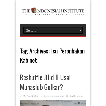
Tag Archives:
Isu Peronbakan
Kabinet
Reshuffle Jilid II Usai
Munaslub Golkar?
29 April 2016
Leave a comment
1,788 Views