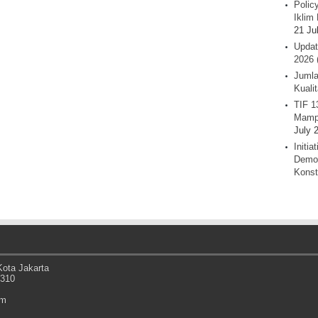
Polic
Iklim 
21 Ju
Updat
2026 
Jumla
Kuali
TIF 1
Mamp
July 
Initi
Demok
Konst
ota Jakarta
0310
om