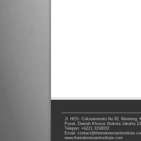
Jl. HOS. Cokroaminoto No 92, Menteng, K
Pusat, Daerah Khusus Ibukota Jakarta 1
Telepon: +6221 3158032
Email: contact@theindonesianinstitute.c
www.theindonesianinstitute.com