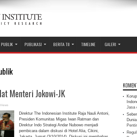
 PUBLIK
PUBLIKASI
BERITA TII
TIMELINE
GALERI
ublik
KOMEN
dat Menteri Jokowi-JK
Korup
Indon
 Views
Jasa 
Direktur The Indonesian Institute Raja Nauli Antoni,
Seber
Presiden Komunitas Migas Iwan Ratman dan
Dunia 
Direktur Indo Strategi Andar Nubowo menjadi
Pentin
pembicara dalam diskusi di Hotel Alia, Cikini,
Regul
Jakarta, Jumat (3/10/2014). Diskusi ini membahas