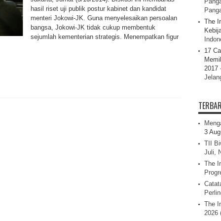
Panga
hasil riset uji publik postur kabinet dan kandidat
Pang
menteri Jokowi-JK. Guna menyelesaikan persoalan
The I
bangsa, Jokowi-JK tidak cukup membentuk
Kebij
sejumlah kementerian strategis. Menempatkan figur
Indone
17 Ca
Memil
2017 
Jelan
TERBA
Menga
3 Aug
TII B
Juli,
The I
Progr
Catat
Perli
The I
2026 