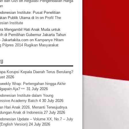
n dan Gizi
on
Regulasi Pengendalian Harga
an
ndonesian Institute: Pusat Penelitian
akan Publik Utama di In
on
Profil The
sian Institute
ra Mengambil Hati Anak Muda untuk
ih di Pemilihan Gubernur Jakarta Tahun
- Jakartakita.com
on
Kampanye Hitam
g Pilpres 2014 Rugikan Masyarakat
RU
pa Korupsi Kepala Daerah Terus Berulang?
ust 2026
iweekly Wrap: Pertengahan hingga Akhir
 Ngapain Aja?
31 July 2026
ndonesian Institute dalam Young
essive Academy Batch 4
30 July 2026
an Hari Anak 2026, Menanti Terwujudnya
ndungan Anak di Indonesia
27 July 2026
ndonesian Update – Volume XX, No.7 – July
(English Version)
24 July 2026