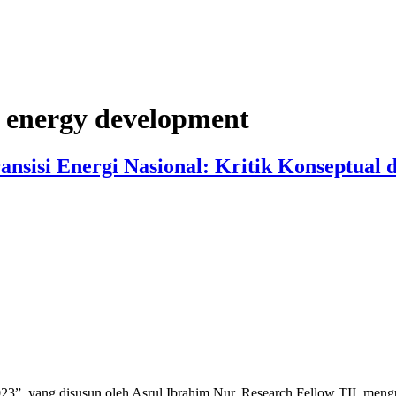
 energy development
ransisi Energi Nasional: Kritik Konseptual
2023”, yang disusun oleh Asrul Ibrahim Nur, Research Fellow TII, 