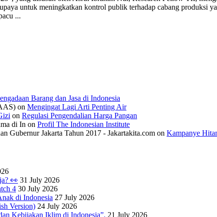
 upaya untuk meningkatkan kontrol publik terhadap cabang produksi yan
acu ...
engadaan Barang dan Jasa di Indonesia
IAAS)
on
Mengingat Lagi Arti Penting Air
izi
on
Regulasi Pengendalian Harga Pangan
ama di In
on
Profil The Indonesian Institute
n Gubernur Jakarta Tahun 2017 - Jakartakita.com
on
Kampanye Hitam
026
ja? 👀
31 July 2026
tch 4
30 July 2026
nak di Indonesia
27 July 2026
sh Version)
24 July 2026
dan Kebijakan Iklim di Indonesia”.
21 July 2026