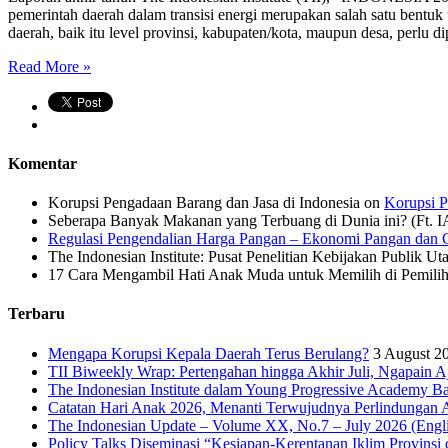
pemerintah daerah dalam transisi energi merupakan salah satu bentuk
daerah, baik itu level provinsi, kabupaten/kota, maupun desa, perlu dip
Read More »
Komentar
Korupsi Pengadaan Barang dan Jasa di Indonesia
on
Korupsi P
Seberapa Banyak Makanan yang Terbuang di Dunia ini? (Ft. 
Regulasi Pengendalian Harga Pangan – Ekonomi Pangan dan G
The Indonesian Institute: Pusat Penelitian Kebijakan Publik Ut
17 Cara Mengambil Hati Anak Muda untuk Memilih di Pemiliha
Terbaru
Mengapa Korupsi Kepala Daerah Terus Berulang?
3 August 2
TII Biweekly Wrap: Pertengahan hingga Akhir Juli, Ngapain A
The Indonesian Institute dalam Young Progressive Academy Ba
Catatan Hari Anak 2026, Menanti Terwujudnya Perlindungan A
The Indonesian Update – Volume XX, No.7 – July 2026 (Engli
Policy Talks Diseminasi “Kesiapan-Kerentanan Iklim Provinsi 