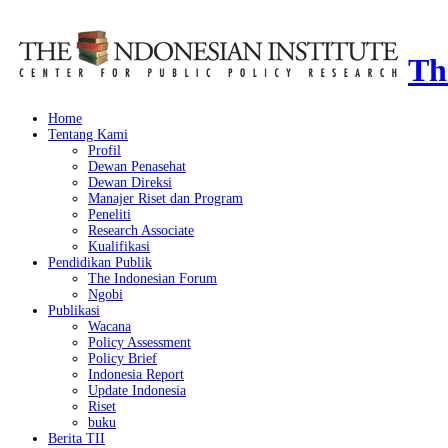
Th
Home
Tentang Kami
Profil
Dewan Penasehat
Dewan Direksi
Manajer Riset dan Program
Peneliti
Research Associate
Kualifikasi
Pendidikan Publik
The Indonesian Forum
Ngobi
Publikasi
Wacana
Policy Assessment
Policy Brief
Indonesia Report
Update Indonesia
Riset
buku
Berita TII