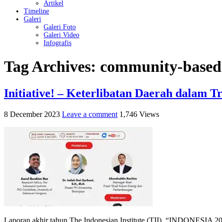
Artikel
Timeline
Galeri
Galeri Foto
Galeri Video
Infografis
Tag Archives:
community-based
Initiative! – Keterlibatan Daerah dalam T
8 December 2023
Leave a comment
1,746 Views
Laporan akhir tahun The Indonesian Institute (TII), “INDONESIA 