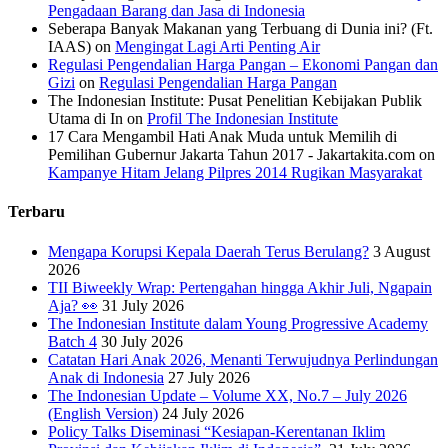
Pengadaan Barang dan Jasa di Indonesia
Seberapa Banyak Makanan yang Terbuang di Dunia ini? (Ft.
IAAS)
on
Mengingat Lagi Arti Penting Air
Regulasi Pengendalian Harga Pangan – Ekonomi Pangan dan
Gizi
on
Regulasi Pengendalian Harga Pangan
The Indonesian Institute: Pusat Penelitian Kebijakan Publik
Utama di In
on
Profil The Indonesian Institute
17 Cara Mengambil Hati Anak Muda untuk Memilih di
Pemilihan Gubernur Jakarta Tahun 2017 - Jakartakita.com
on
Kampanye Hitam Jelang Pilpres 2014 Rugikan Masyarakat
Terbaru
Mengapa Korupsi Kepala Daerah Terus Berulang?
3 August
2026
TII Biweekly Wrap: Pertengahan hingga Akhir Juli, Ngapain
Aja? 👀
31 July 2026
The Indonesian Institute dalam Young Progressive Academy
Batch 4
30 July 2026
Catatan Hari Anak 2026, Menanti Terwujudnya Perlindungan
Anak di Indonesia
27 July 2026
The Indonesian Update – Volume XX, No.7 – July 2026
(English Version)
24 July 2026
Policy Talks Diseminasi “Kesiapan-Kerentanan Iklim