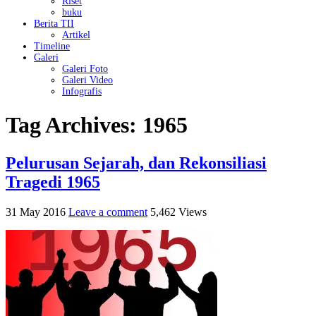
Riset
buku
Berita TII
Artikel
Timeline
Galeri
Galeri Foto
Galeri Video
Infografis
Tag Archives:
1965
Pelurusan Sejarah, dan Rekonsiliasi
Tragedi 1965
31 May 2016
Leave a comment
5,462 Views