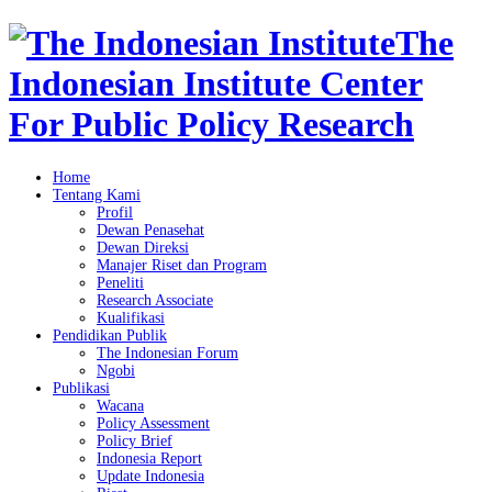
The
Indonesian Institute Center
For Public Policy Research
Home
Tentang Kami
Profil
Dewan Penasehat
Dewan Direksi
Manajer Riset dan Program
Peneliti
Research Associate
Kualifikasi
Pendidikan Publik
The Indonesian Forum
Ngobi
Publikasi
Wacana
Policy Assessment
Policy Brief
Indonesia Report
Update Indonesia