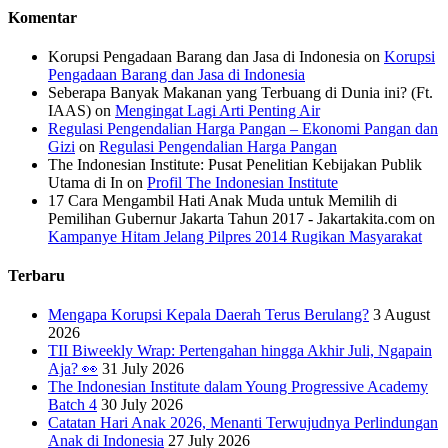
Komentar
Korupsi Pengadaan Barang dan Jasa di Indonesia
on
Korupsi
Pengadaan Barang dan Jasa di Indonesia
Seberapa Banyak Makanan yang Terbuang di Dunia ini? (Ft.
IAAS)
on
Mengingat Lagi Arti Penting Air
Regulasi Pengendalian Harga Pangan – Ekonomi Pangan dan
Gizi
on
Regulasi Pengendalian Harga Pangan
The Indonesian Institute: Pusat Penelitian Kebijakan Publik
Utama di In
on
Profil The Indonesian Institute
17 Cara Mengambil Hati Anak Muda untuk Memilih di
Pemilihan Gubernur Jakarta Tahun 2017 - Jakartakita.com
on
Kampanye Hitam Jelang Pilpres 2014 Rugikan Masyarakat
Terbaru
Mengapa Korupsi Kepala Daerah Terus Berulang?
3 August
2026
TII Biweekly Wrap: Pertengahan hingga Akhir Juli, Ngapain
Aja? 👀
31 July 2026
The Indonesian Institute dalam Young Progressive Academy
Batch 4
30 July 2026
Catatan Hari Anak 2026, Menanti Terwujudnya Perlindungan
Anak di Indonesia
27 July 2026