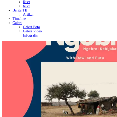
Riset
buku
Berita TII
Artikel
Timeline
Galeri
Galeri Foto
Galeri Video
Infografis