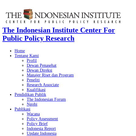
The Indonesian Institute Center For
Public Policy Research
Home
Tentang Kami
Profil
Dewan Penasehat
Dewan Direksi
Manajer Riset dan Program
Peneliti
Research Associate
Kualifikasi
Pendidikan Publik
The Indonesian Forum
Ngobi
Publikasi
Wacana
Policy Assessment
Policy Brief
Indonesia Report
Update Indonesia