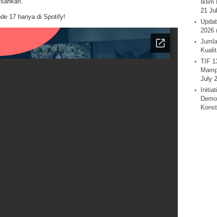
isahkan.
Iklim 
21 Ju
e 17 hanya di Spotify!
Updat
2026 
Jumla
Kuali
TIF 1
Mamp
July 
Initi
Demok
Konst