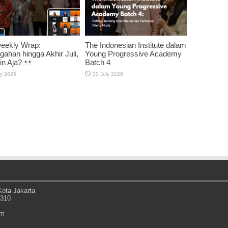
weekly Wrap:
The Indonesian Institute dalam
gahan hingga Akhir Juli,
Young Progressive Academy
in Aja?
Batch 4
ly 2026
30 July 2026
ota Jakarta
0310
om