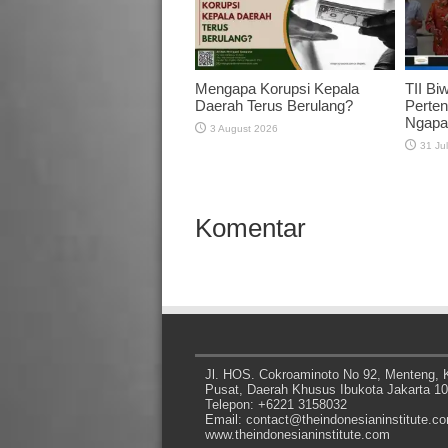
Mengapa Korupsi Kepala
TII Bi
Daerah Terus Berulang?
Perten
Ngapa
3 August 2026
31 Ju
Komentar
Jl. HOS. Cokroaminoto No 92, Menteng, K
Pusat, Daerah Khusus Ibukota Jakarta 1
Telepon: +6221 3158032
Email: contact@theindonesianinstitute.c
www.theindonesianinstitute.com