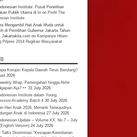
ndonesian Institute: Pusat Penelitian
akan Publik Utama di In
on
Profil The
sian Institute
ra Mengambil Hati Anak Muda untuk
ih di Pemilihan Gubernur Jakarta Tahun
- Jakartakita.com
on
Kampanye Hitam
g Pilpres 2014 Rugikan Masyarakat
RU
pa Korupsi Kepala Daerah Terus Berulang?
ust 2026
iweekly Wrap: Pertengahan hingga Akhir
 Ngapain Aja?
31 July 2026
ndonesian Institute dalam Young
essive Academy Batch 4
30 July 2026
an Hari Anak 2026, Menanti Terwujudnya
ndungan Anak di Indonesia
27 July 2026
ndonesian Update – Volume XX, No.7 – July
(English Version)
24 July 2026
y Talks Diseminasi “Kesiapan-Kerentanan