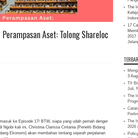
The I
Kebij
Indone
17 Ca
 Perampasan Aset: Tolong Shareloc
Memil
2017 
Jelan
TERBA
Menga
3 Aug
TII B
Juli,
The I
Progr
Catat
Perli
The I
h masuk ke Episode 17! BTW, siapa yang udah pernah denger
2026 
obi kali ini, Christina Clarissa Cintania (Peneliti Bidang
Bidang Ekonomi) akan membahas tentang sejarah perjalanan
Polic