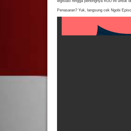
legislasi hingga pentingnya RUU ini untuk d
Penasaran? Yuk, langsung cek Ngobi Episod