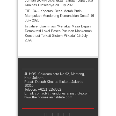
Jumlah BUMN Dipangkas, Jangan Lupa Jaga
Kualitas Prosesnya
20 July 2026
TIF 134 – Koperasi Desa Merah Putih:
Mampukah Mendorong Kemandirian Desa?
16
July 2026
Initiative! diseminasi “Menakar Masa Depan
Demokrasi Lokal Pasca Putusan Mahkamah
Konstitusi Terkait Sistem Pilkada”
15 July
2026
Jl. HOS. Cokroaminoto No 92, Menteng,
Kota Jakarta
Pusat, Daerah Khusus Ibukota Jakarta
10310
Telepon: +6221 3158032
Email: contact@theindonesianinstitute.com
www.theindonesianinstitute.com