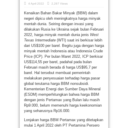
4 April 2022
2,267 Views
Kenaikan Bahan Bakar Minyak (BBM) dalam
negeri dipicu oleh meningkatnya harga minyak
mentah dunia. Seiring dengan invasi yang
dilakukan Rusia ke Ukraina sejak bulan Februari
2022, harga minyak mentah dunia jenis
West
Texas Intermediate
(WTI) saat ini berkisar lebih
dari US$100 per barel. Begitu juga dengan harga
minyak mentah Indonesia atau Indonesia Crude
Price (ICP). Per bulan Maret 2022, ICP berkisar
US$114,55 per barel, padahal pada bulan
Februari masih berada di harga US$95,7 per
barel. Hal tersebut membuat pemerintah
melakukan penyesuaian terhadap harga pasar
global terutama harga BBM nonsubsidi.
Kementerian Energi dan Sumber Daya Mineral
(ESDM) memperhitungkan bahwa harga BBM
dengan jenis Pertamax yang Bulan lalu masih
Rp9.000, belum memenuhi harga keekonomian
yang seharusnya Rp16.000.
Lonjakan harga BBM Pertamax yang ditetapkan
mulai 1 April 2022 oleh PT Pertamina Persero