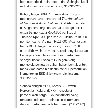
bermotor pribadi roda empat, dan Sebagian kecil
roda dua (ekonomi.bisnis.com, 30/03/2022).
Ketiga, harga BBM Pertamax dalam negeri
merupakan harga terendah di
The Association
of Southeast Asian Nations
(ASEAN). Tercatat
di Singapura harga bahan bakar dengan nilai
oktan 92 mencapai Rp30.800 per liter, di
Thailand Rp20.300 per liter, di Filipina Rp18.900
per liter, dan di Vietnam Rp19.000. Adanya
gap
harga BBM dengan oktan 92, menurut YLKI
akan dikhawatirkan memicu aksi penyelundupan
ke negara lain. Hal ini membuat Pertamina
sebagai badan usaha milik negara yang
mengelola penjualan bahan bakar, berhak untuk
menaikkan harga meskipun melalui persetujuan
Kementerian ESDM (ekonomi.bisnis.com,
30/03/2022).
Senada dengan YLKI, Komisi VI Dewan
Perwakilan Rakyat (DPR) menyetujui
penyesuaian harga BBM nonsubsidi yang
tertuang pada poin kesimpulan pertemuan
dengan Pertamina pada hari Senin (28/3/2022)