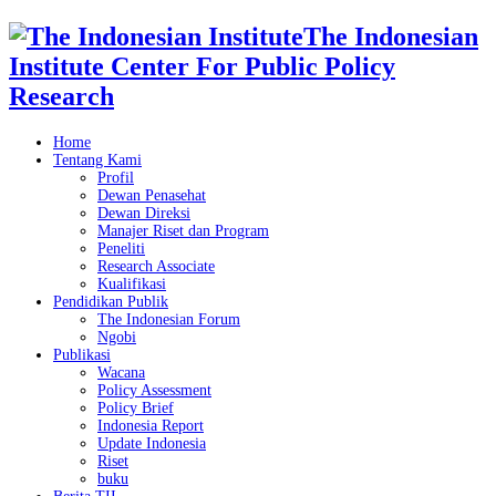
The Indonesian
Institute Center For Public Policy
Research
Home
Tentang Kami
Profil
Dewan Penasehat
Dewan Direksi
Manajer Riset dan Program
Peneliti
Research Associate
Kualifikasi
Pendidikan Publik
The Indonesian Forum
Ngobi
Publikasi
Wacana
Policy Assessment
Policy Brief
Indonesia Report
Update Indonesia
Riset
buku