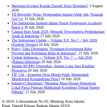
Mengapa Korupsi Kepala Daerah Terus Berulang?
3 August
2026
TII Biweekly Wrap: Pertengahan hingga Akhir Juli, Ngapain
Aja? 👀
31 July 2026
The Indonesian Institute dalam Young Progressive Academy
Batch 4
30 July 2026
Catatan Hari Anak 2026, Menanti Terwujudnya Perlindungan
Anak di Indonesia
27 July 2026
The Indonesian Update – Volume XX, No.7 – July 2026
(English Version)
24 July 2026
Policy Talks Diseminasi “Kesiapan-Kerentanan Iklim
Provinsi dan Kebijakan Iklim di Indonesia”.
21 July 2026
Update Indonesia — Volume XX, No. 7 — Juli 2026
(Bahasa Indonesia)
20 July 2026
Jumlah BUMN Dipangkas, Jangan Lupa Jaga Kualitas
Prosesnya
20 July 2026
TIF 134 – Koperasi Desa Merah Putih: Mampukah
Mendorong Kemandirian Desa?
16 July 2026
Initiative! diseminasi “Menakar Masa Depan Demokrasi
Lokal Pasca Putusan Mahkamah Konstitusi Terkait Sistem
Pilkada”
15 July 2026
Jl. HOS. Cokroaminoto No 92, Menteng, Kota Jakarta
Pusat, Daerah Khusus Ibukota Jakarta 10310