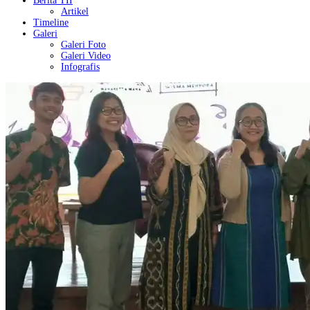
Berita TII
Artikel
Timeline
Galeri
Galeri Foto
Galeri Video
Infografis