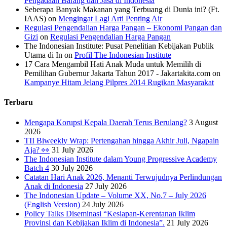
Pengadaan Barang dan Jasa di Indonesia
Seberapa Banyak Makanan yang Terbuang di Dunia ini? (Ft.
IAAS)
on
Mengingat Lagi Arti Penting Air
Regulasi Pengendalian Harga Pangan – Ekonomi Pangan dan
Gizi
on
Regulasi Pengendalian Harga Pangan
The Indonesian Institute: Pusat Penelitian Kebijakan Publik
Utama di In
on
Profil The Indonesian Institute
17 Cara Mengambil Hati Anak Muda untuk Memilih di
Pemilihan Gubernur Jakarta Tahun 2017 - Jakartakita.com
on
Kampanye Hitam Jelang Pilpres 2014 Rugikan Masyarakat
Terbaru
Mengapa Korupsi Kepala Daerah Terus Berulang?
3 August
2026
TII Biweekly Wrap: Pertengahan hingga Akhir Juli, Ngapain
Aja? 👀
31 July 2026
The Indonesian Institute dalam Young Progressive Academy
Batch 4
30 July 2026
Catatan Hari Anak 2026, Menanti Terwujudnya Perlindungan
Anak di Indonesia
27 July 2026
The Indonesian Update – Volume XX, No.7 – July 2026
(English Version)
24 July 2026
Policy Talks Diseminasi “Kesiapan-Kerentanan Iklim
Provinsi dan Kebijakan Iklim di Indonesia”.
21 July 2026