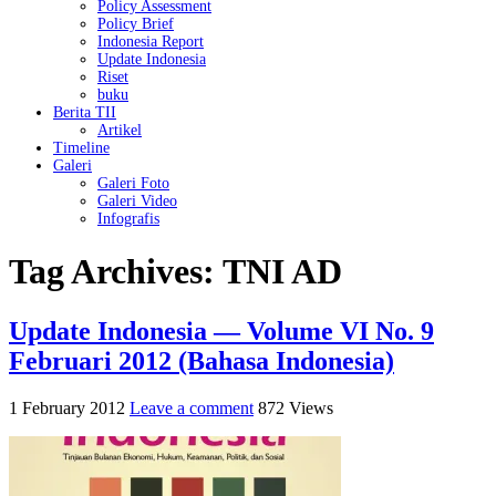
Policy Assessment
Policy Brief
Indonesia Report
Update Indonesia
Riset
buku
Berita TII
Artikel
Timeline
Galeri
Galeri Foto
Galeri Video
Infografis
Tag Archives:
TNI AD
Update Indonesia — Volume VI No. 9
Februari 2012 (Bahasa Indonesia)
1 February 2012
Leave a comment
872 Views