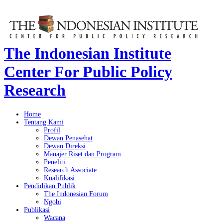
The Indonesian Institute
Center For Public Policy
Research
Home
Tentang Kami
Profil
Dewan Penasehat
Dewan Direksi
Manajer Riset dan Program
Peneliti
Research Associate
Kualifikasi
Pendidikan Publik
The Indonesian Forum
Ngobi
Publikasi
Wacana