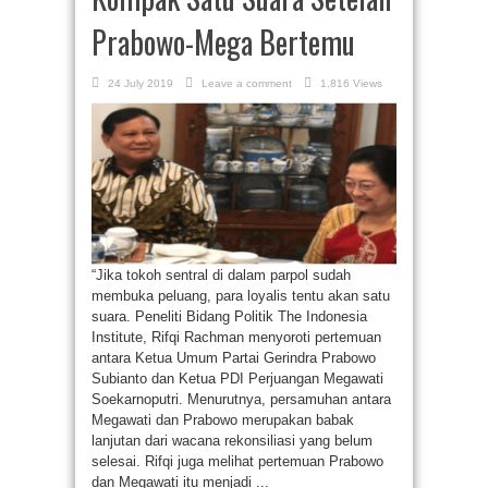
Prabowo-Mega Bertemu
24 July 2019
Leave a comment
1,816 Views
“Jika tokoh sentral di dalam parpol sudah
membuka peluang, para loyalis tentu akan satu
suara. Peneliti Bidang Politik The Indonesia
Institute, Rifqi Rachman menyoroti pertemuan
antara Ketua Umum Partai Gerindra Prabowo
Subianto dan Ketua PDI Perjuangan Megawati
Soekarnoputri. Menurutnya, persamuhan antara
Megawati dan Prabowo merupakan babak
lanjutan dari wacana rekonsiliasi yang belum
selesai. Rifqi juga melihat pertemuan Prabowo
dan Megawati itu menjadi ...