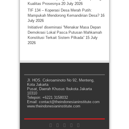
Kualitas Prosesnya
20 July 2026
TIF 134 – Koperasi Desa Merah Putih:
Mampukah Mendorong Kemandirian Desa?
16
July 2026
Initiative! diseminasi “Menakar Masa Depan
Demokrasi Lokal Pasca Putusan Mahkamah
Konstitusi Terkait Sistem Pilkada”
15 July
2026
Jl. HOS. Cokroaminoto No 92, Menteng,
Kota Jakarta
Pusat, Daerah Khusus Ibukota Jakarta
10310
Telepon: +6221 3158032
Email: contact@theindonesianinstitute.com
www.theindonesianinstitute.com