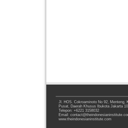
Jl. HOS. Cokroaminoto No 92, Menteng, K
Pusat, Daerah Khusus Ibukota Jakarta 1
Telepon: +6221 3158032
Email: contact@theindonesianinstitute.c
www.theindonesianinstitute.com