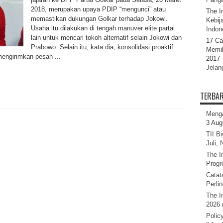
2018, merupakan upaya PDIP “mengunci” atau
The I
memastikan dukungan Golkar terhadap Jokowi.
Kebij
Usaha itu dilakukan di tengah manuver elite partai
Indone
lain untuk mencari tokoh alternatif selain Jokowi dan
17 Ca
Prabowo. Selain itu, kata dia, konsolidasi proaktif
Memil
engirimkan pesan ...
2017 
Jelan
TERBA
Menga
3 Aug
TII B
Juli,
The I
Progr
Catat
Perli
The I
2026 
Polic