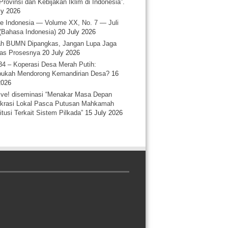
Provinsi dan Kebijakan Iklim di Indonesia”.
ly 2026
e Indonesia — Volume XX, No. 7 — Juli
(Bahasa Indonesia)
20 July 2026
h BUMN Dipangkas, Jangan Lupa Jaga
tas Prosesnya
20 July 2026
34 – Koperasi Desa Merah Putih:
ukah Mendorong Kemandirian Desa?
16
2026
ative! diseminasi “Menakar Masa Depan
rasi Lokal Pasca Putusan Mahkamah
itusi Terkait Sistem Pilkada”
15 July 2026