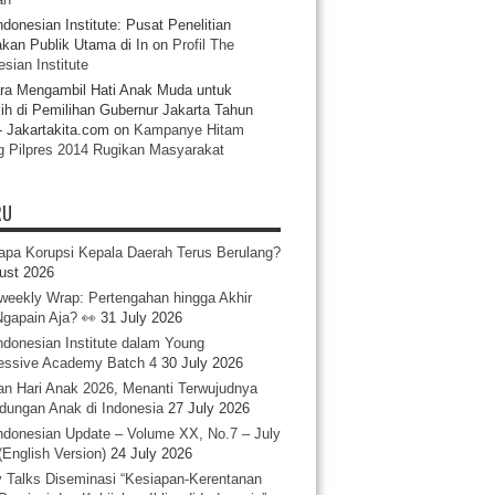
ndonesian Institute: Pusat Penelitian
akan Publik Utama di In
on
Profil The
sian Institute
ra Mengambil Hati Anak Muda untuk
ih di Pemilihan Gubernur Jakarta Tahun
- Jakartakita.com
on
Kampanye Hitam
g Pilpres 2014 Rugikan Masyarakat
RU
pa Korupsi Kepala Daerah Terus Berulang?
ust 2026
iweekly Wrap: Pertengahan hingga Akhir
 Ngapain Aja? 👀
31 July 2026
ndonesian Institute dalam Young
essive Academy Batch 4
30 July 2026
an Hari Anak 2026, Menanti Terwujudnya
ndungan Anak di Indonesia
27 July 2026
ndonesian Update – Volume XX, No.7 – July
(English Version)
24 July 2026
y Talks Diseminasi “Kesiapan-Kerentanan