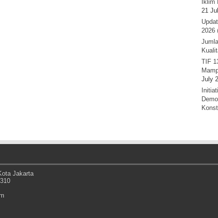
Iklim 
21 Ju
Updat
2026 
Jumla
Kuali
TIF 1
Mamp
July 
Initi
Demok
Konst
ota Jakarta
0310
om