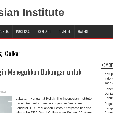
PUBLIK
PUBLIKASI
BERITA TII
TIMELINE
GALERI
i Golkar
KOMEN
ngin Meneguhkan Dukungan untuk
Korup
Indon
Jasa 
Seber
Views
Dunia 
Pentin
Jakarta – Pengamat Politik The Indonesian Institute,
Fadel Basrianto, menilai kunjungan Sekretaris
Regul
Jenderal PDI Perjuangan Hasto Kristiyanto beserta
Panga
jajaran ke DPP Partai Golkar pada Selasa, 20 Maret
Pang