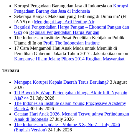
Korupsi Pengadaan Barang dan Jasa di Indonesia
on
Korupsi
Pengadaan Barang dan Jasa di Indonesia
Seberapa Banyak Makanan yang Terbuang di Dunia ini? (Ft.
IAAS)
on
Mengingat Lagi Arti Penting Air
Regulasi Pengendalian Harga Pangan – Ekonomi Pangan dan
Gizi
on
Regulasi Pengendalian Harga Pangan
The Indonesian Institute: Pusat Penelitian Kebijakan Publik
Utama di In
on
Profil The Indonesian Institute
17 Cara Mengambil Hati Anak Muda untuk Memilih di
Pemilihan Gubernur Jakarta Tahun 2017 - Jakartakita.com
on
Kampanye Hitam Jelang Pilpres 2014 Rugikan Masyarakat
Terbaru
Mengapa Korupsi Kepala Daerah Terus Berulang?
3 August
2026
TII Biweekly Wrap: Pertengahan hingga Akhir Juli, Ngapain
Aja? 👀
31 July 2026
The Indonesian Institute dalam Young Progressive Academy
Batch 4
30 July 2026
Catatan Hari Anak 2026, Menanti Terwujudnya Perlindungan
Anak di Indonesia
27 July 2026
The Indonesian Update – Volume XX, No.7 – July 2026
(English Version)
24 July 2026