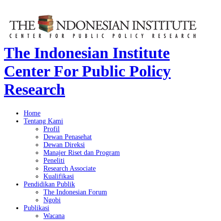
The Indonesian Institute
Center For Public Policy
Research
Home
Tentang Kami
Profil
Dewan Penasehat
Dewan Direksi
Manajer Riset dan Program
Peneliti
Research Associate
Kualifikasi
Pendidikan Publik
The Indonesian Forum
Ngobi
Publikasi
Wacana