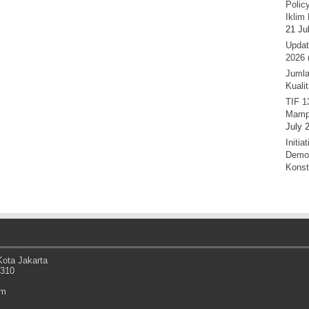
Polic
Iklim 
21 Ju
Updat
2026 
Jumla
Kuali
TIF 1
Mamp
July 
Initi
Demok
Konst
ota Jakarta
0310
om