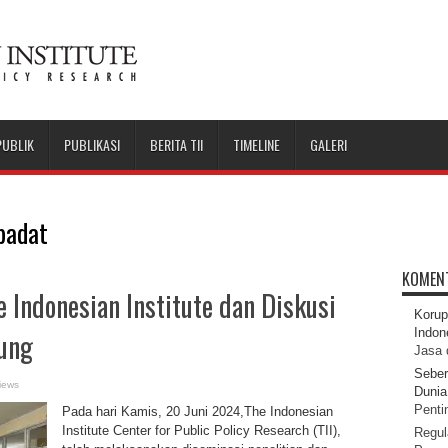
PUBLIK
PUBLIKASI
BERITA TII
TIMELINE
GALERI
badat
KOMEN
e Indonesian Institute dan Diskusi
Korup
Indon
ung
Jasa 
Seber
iews
Dunia 
Pentin
Pada hari Kamis, 20 Juni 2024,The Indonesian
Institute Center for Public Policy Research (TII),
Regul