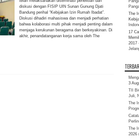
telah melaksanakan diseminasi penelitian dan
Panga
diskusi dengan FISIP UIN Sunan Gunung Djati
Pang
Bandung perihal “Kebijakan Izin Rumah Ibadat”.
The I
Diskusi dihadiri mahasiswa dan menjadi perhatian
Kebij
bahwa kolaborasi multi pihak menjadi penting dalam
Indone
menjaga kerukunan beragama dan berkeyakinan. Di
17 Ca
akhir, penandatanganan kerja sama oleh The
Memil
2017 
Jelan
TERBA
Menga
3 Aug
TII B
Juli,
The I
Progr
Catat
Perli
The I
2026 