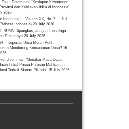
y Talks Diseminasi “Kesiapan-Kerentanan
Provinsi dan Kebijakan Iklim di Indonesia”.
ly 2026
e Indonesia — Volume XX, No. 7 — Juli
(Bahasa Indonesia)
20 July 2026
h BUMN Dipangkas, Jangan Lupa Jaga
tas Prosesnya
20 July 2026
34 – Koperasi Desa Merah Putih:
ukah Mendorong Kemandirian Desa?
16
2026
ative! diseminasi “Menakar Masa Depan
rasi Lokal Pasca Putusan Mahkamah
itusi Terkait Sistem Pilkada”
15 July 2026