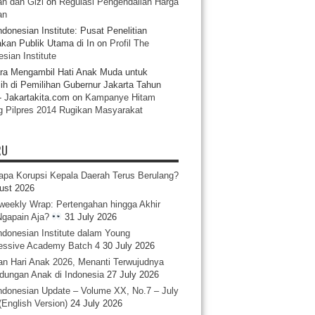
n dan Gizi
on
Regulasi Pengendalian Harga
an
ndonesian Institute: Pusat Penelitian
akan Publik Utama di In
on
Profil The
sian Institute
ra Mengambil Hati Anak Muda untuk
ih di Pemilihan Gubernur Jakarta Tahun
- Jakartakita.com
on
Kampanye Hitam
g Pilpres 2014 Rugikan Masyarakat
RU
pa Korupsi Kepala Daerah Terus Berulang?
ust 2026
iweekly Wrap: Pertengahan hingga Akhir
 Ngapain Aja?
31 July 2026
ndonesian Institute dalam Young
essive Academy Batch 4
30 July 2026
an Hari Anak 2026, Menanti Terwujudnya
ndungan Anak di Indonesia
27 July 2026
ndonesian Update – Volume XX, No.7 – July
(English Version)
24 July 2026