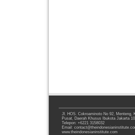
Jl. HOS. Cokroaminoto No 92, Menteng, K
Pusat, Daerah Khusus Ibukota Jakarta 1
Telepon: +6221 3158032
Email: contact@theindonesianinstitute.c
www.theindonesianinstitute.com