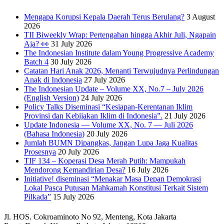
Mengapa Korupsi Kepala Daerah Terus Berulang?
3 August
2026
TII Biweekly Wrap: Pertengahan hingga Akhir Juli, Ngapain
Aja? 👀
31 July 2026
The Indonesian Institute dalam Young Progressive Academy
Batch 4
30 July 2026
Catatan Hari Anak 2026, Menanti Terwujudnya Perlindungan
Anak di Indonesia
27 July 2026
The Indonesian Update – Volume XX, No.7 – July 2026
(English Version)
24 July 2026
Policy Talks Diseminasi “Kesiapan-Kerentanan Iklim
Provinsi dan Kebijakan Iklim di Indonesia”.
21 July 2026
Update Indonesia — Volume XX, No. 7 — Juli 2026
(Bahasa Indonesia)
20 July 2026
Jumlah BUMN Dipangkas, Jangan Lupa Jaga Kualitas
Prosesnya
20 July 2026
TIF 134 – Koperasi Desa Merah Putih: Mampukah
Mendorong Kemandirian Desa?
16 July 2026
Initiative! diseminasi “Menakar Masa Depan Demokrasi
Lokal Pasca Putusan Mahkamah Konstitusi Terkait Sistem
Pilkada”
15 July 2026
Jl. HOS. Cokroaminoto No 92, Menteng, Kota Jakarta