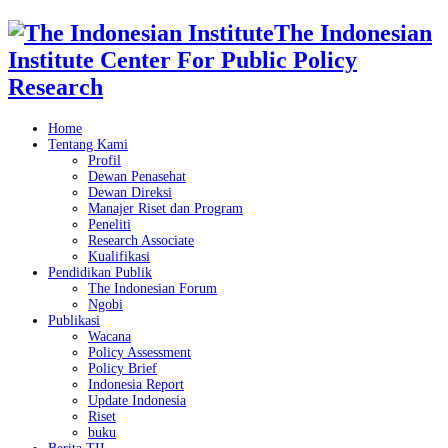
The Indonesian
Institute Center For Public Policy
Research
Home
Tentang Kami
Profil
Dewan Penasehat
Dewan Direksi
Manajer Riset dan Program
Peneliti
Research Associate
Kualifikasi
Pendidikan Publik
The Indonesian Forum
Ngobi
Publikasi
Wacana
Policy Assessment
Policy Brief
Indonesia Report
Update Indonesia
Riset
buku