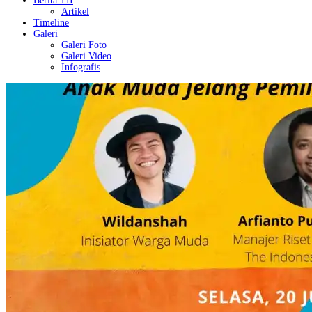
Berita TII
Artikel
Timeline
Galeri
Galeri Foto
Galeri Video
Infografis