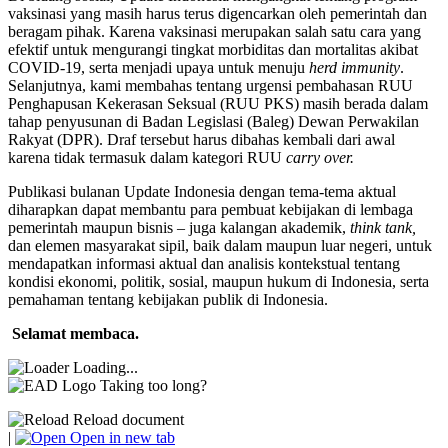
vaksinasi yang masih harus terus digencarkan oleh pemerintah dan
beragam pihak. Karena vaksinasi merupakan salah satu cara yang
efektif untuk mengurangi tingkat morbiditas dan mortalitas akibat
COVID-19, serta menjadi upaya untuk menuju
herd immunity
.
Selanjutnya
, kami membahas tentang
urgensi pembahasan RUU
Penghapusan Kekerasan Seksual (RUU PKS) masih berada dalam
tahap penyusunan di Badan Legislasi (Baleg) Dewan Perwakilan
Rakyat (DPR). Draf tersebut harus dibahas kembali dari awal
karena tidak termasuk dalam kategori RUU
carry over.
Publikasi bulanan Update Indonesia dengan tema-tema aktual
diharapkan dapat membantu para pembuat kebijakan di lembaga
pemerintah maupun bisnis – juga kalangan akademik,
think tank,
dan elemen masyarakat sipil, baik dalam maupun luar negeri, untuk
mendapatkan informasi aktual dan analisis kontekstual tentang
kondisi ekonomi, politik, sosial, maupun hukum di Indonesia, serta
pemahaman tentang kebijakan publik di Indonesia.
Selamat membaca
.
Loading...
Taking too long?
Reload document
|
Open in new tab