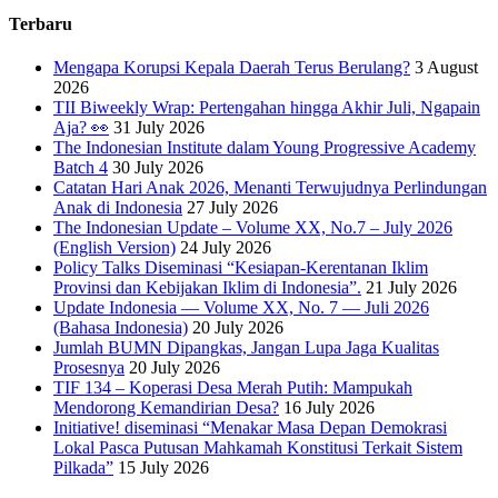
Terbaru
Mengapa Korupsi Kepala Daerah Terus Berulang?
3 August
2026
TII Biweekly Wrap: Pertengahan hingga Akhir Juli, Ngapain
Aja? 👀
31 July 2026
The Indonesian Institute dalam Young Progressive Academy
Batch 4
30 July 2026
Catatan Hari Anak 2026, Menanti Terwujudnya Perlindungan
Anak di Indonesia
27 July 2026
The Indonesian Update – Volume XX, No.7 – July 2026
(English Version)
24 July 2026
Policy Talks Diseminasi “Kesiapan-Kerentanan Iklim
Provinsi dan Kebijakan Iklim di Indonesia”.
21 July 2026
Update Indonesia — Volume XX, No. 7 — Juli 2026
(Bahasa Indonesia)
20 July 2026
Jumlah BUMN Dipangkas, Jangan Lupa Jaga Kualitas
Prosesnya
20 July 2026
TIF 134 – Koperasi Desa Merah Putih: Mampukah
Mendorong Kemandirian Desa?
16 July 2026
Initiative! diseminasi “Menakar Masa Depan Demokrasi
Lokal Pasca Putusan Mahkamah Konstitusi Terkait Sistem
Pilkada”
15 July 2026