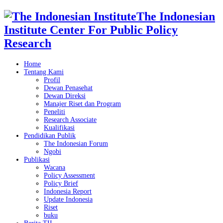
The Indonesian
Institute Center For Public Policy
Research
Home
Tentang Kami
Profil
Dewan Penasehat
Dewan Direksi
Manajer Riset dan Program
Peneliti
Research Associate
Kualifikasi
Pendidikan Publik
The Indonesian Forum
Ngobi
Publikasi
Wacana
Policy Assessment
Policy Brief
Indonesia Report
Update Indonesia
Riset
buku