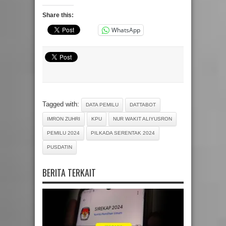
Share this:
WhatsApp
Tagged with:
DATA PEMILU
DATTABOT
IMRON ZUHRI
KPU
NUR WAKIT ALIYUSRON
PEMILU 2024
PILKADA SERENTAK 2024
PUSDATIN
BERITA TERKAIT