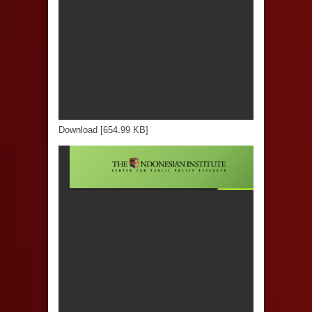
Download [654.99 KB]