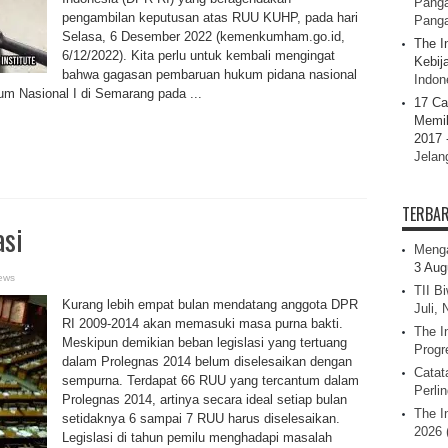
Panga
pengambilan keputusan atas RUU KUHP, pada hari
Pang
Selasa, 6 Desember 2022 (kemenkumham.go.id,
The I
6/12/2022). Kita perlu untuk kembali mengingat
Kebij
bahwa gagasan pembaruan hukum pidana nasional
Indone
um Nasional I di Semarang pada ...
17 Ca
Memil
2017 
Jelan
TERBA
asi
Menga
3 Aug
ews
TII B
Kurang lebih empat bulan mendatang anggota DPR
Juli,
RI 2009-2014 akan memasuki masa purna bakti.
The I
Meskipun demikian beban legislasi yang tertuang
Progr
dalam Prolegnas 2014 belum diselesaikan dengan
Catat
sempurna. Terdapat 66 RUU yang tercantum dalam
Perli
Prolegnas 2014, artinya secara ideal setiap bulan
The I
setidaknya 6 sampai 7 RUU harus diselesaikan.
2026 
Legislasi di tahun pemilu menghadapi masalah