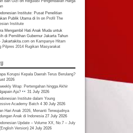
n dan Gizi
on
Regulasi Pengendalian Harga
an
ndonesian Institute: Pusat Penelitian
akan Publik Utama di In
on
Profil The
sian Institute
ra Mengambil Hati Anak Muda untuk
ih di Pemilihan Gubernur Jakarta Tahun
- Jakartakita.com
on
Kampanye Hitam
g Pilpres 2014 Rugikan Masyarakat
RU
pa Korupsi Kepala Daerah Terus Berulang?
ust 2026
iweekly Wrap: Pertengahan hingga Akhir
 Ngapain Aja?
31 July 2026
ndonesian Institute dalam Young
essive Academy Batch 4
30 July 2026
an Hari Anak 2026, Menanti Terwujudnya
ndungan Anak di Indonesia
27 July 2026
ndonesian Update – Volume XX, No.7 – July
(English Version)
24 July 2026