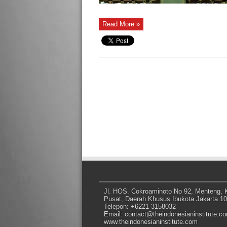
Read More »
Jl. HOS. Cokroaminoto No 92, Menteng, K
Pusat, Daerah Khusus Ibukota Jakarta 1
Telepon: +6221 3158032
Email: contact@theindonesianinstitute.c
www.theindonesianinstitute.com