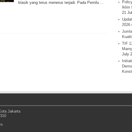
Polic
klasik yang terus menerus terjadi. Pada Pemilu ...
Iklim 
21 Ju
Updat
2026 
Jumla
Kuali
TIF 1
Mamp
July 
Initi
Demok
Konst
ota Jakarta
0310
om