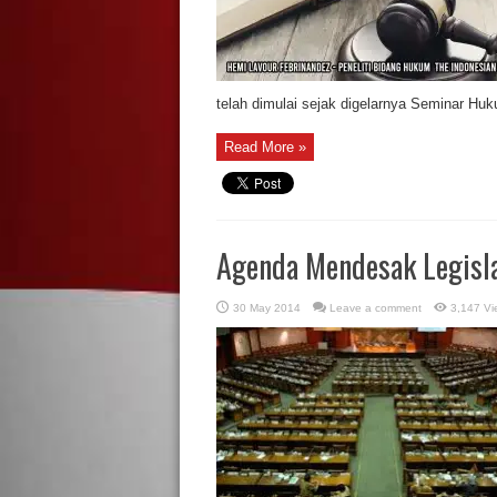
telah dimulai sejak digelarnya Seminar Huk
Read More »
Agenda Mendesak Legisl
30 May 2014
Leave a comment
3,147 Vi