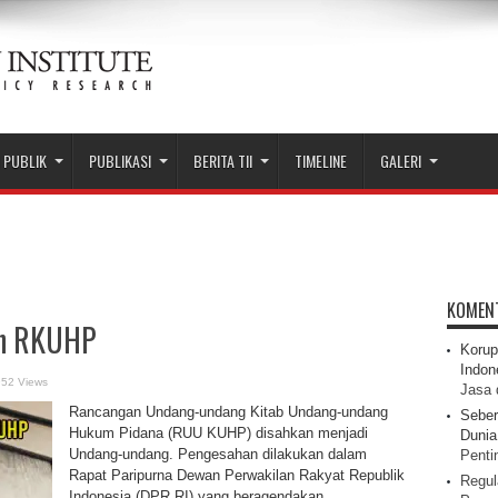
 PUBLIK
PUBLIKASI
BERITA TII
TIMELINE
GALERI
KOMEN
an RKUHP
Korup
Indon
952 Views
Jasa 
Rancangan Undang-undang Kitab Undang-undang
Seber
Hukum Pidana (RUU KUHP) disahkan menjadi
Dunia 
Undang-undang. Pengesahan dilakukan dalam
Pentin
Rapat Paripurna Dewan Perwakilan Rakyat Republik
Regul
Indonesia (DPR RI) yang beragendakan