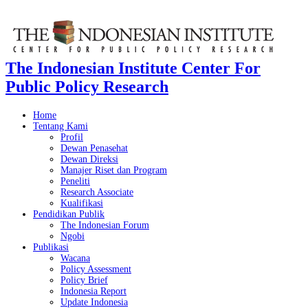
The Indonesian Institute Center For
Public Policy Research
Home
Tentang Kami
Profil
Dewan Penasehat
Dewan Direksi
Manajer Riset dan Program
Peneliti
Research Associate
Kualifikasi
Pendidikan Publik
The Indonesian Forum
Ngobi
Publikasi
Wacana
Policy Assessment
Policy Brief
Indonesia Report
Update Indonesia