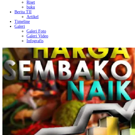
Riset
buku
Berita TII
Artikel
Timeline
Galeri
Galeri Foto
Galeri Video
Infografis