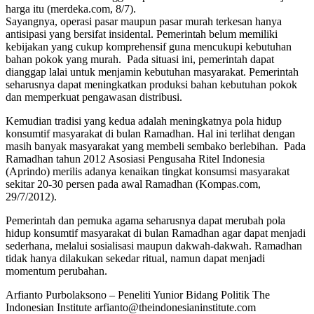
harga itu (merdeka.com, 8/7).
Sayangnya, operasi pasar maupun pasar murah terkesan hanya
antisipasi yang bersifat insidental. Pemerintah belum memiliki
kebijakan yang cukup komprehensif guna mencukupi kebutuhan
bahan pokok yang murah. Pada situasi ini, pemerintah dapat
dianggap lalai untuk menjamin kebutuhan masyarakat. Pemerintah
seharusnya dapat meningkatkan produksi bahan kebutuhan pokok
dan memperkuat pengawasan distribusi.
Kemudian tradisi yang kedua adalah meningkatnya pola hidup
konsumtif masyarakat di bulan Ramadhan. Hal ini terlihat dengan
masih banyak masyarakat yang membeli sembako berlebihan. Pada
Ramadhan tahun 2012 Asosiasi Pengusaha Ritel Indonesia
(Aprindo) merilis adanya kenaikan tingkat konsumsi masyarakat
sekitar 20-30 persen pada awal Ramadhan (Kompas.com,
29/7/2012).
Pemerintah dan pemuka agama seharusnya dapat merubah pola
hidup konsumtif masyarakat di bulan Ramadhan agar dapat menjadi
sederhana, melalui sosialisasi maupun dakwah-dakwah. Ramadhan
tidak hanya dilakukan sekedar ritual, namun dapat menjadi
momentum perubahan.
Arfianto Purbolaksono – Peneliti Yunior Bidang Politik The
Indonesian Institute arfianto@theindonesianinstitute.com