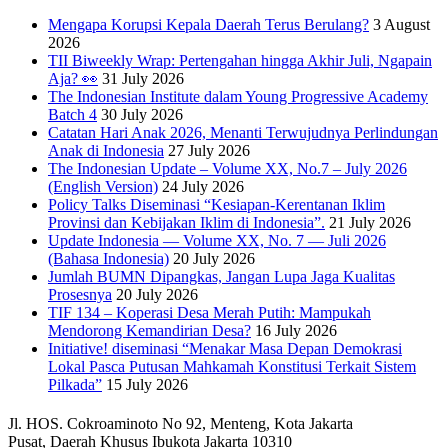
Mengapa Korupsi Kepala Daerah Terus Berulang?
3 August
2026
TII Biweekly Wrap: Pertengahan hingga Akhir Juli, Ngapain
Aja? 👀
31 July 2026
The Indonesian Institute dalam Young Progressive Academy
Batch 4
30 July 2026
Catatan Hari Anak 2026, Menanti Terwujudnya Perlindungan
Anak di Indonesia
27 July 2026
The Indonesian Update – Volume XX, No.7 – July 2026
(English Version)
24 July 2026
Policy Talks Diseminasi “Kesiapan-Kerentanan Iklim
Provinsi dan Kebijakan Iklim di Indonesia”.
21 July 2026
Update Indonesia — Volume XX, No. 7 — Juli 2026
(Bahasa Indonesia)
20 July 2026
Jumlah BUMN Dipangkas, Jangan Lupa Jaga Kualitas
Prosesnya
20 July 2026
TIF 134 – Koperasi Desa Merah Putih: Mampukah
Mendorong Kemandirian Desa?
16 July 2026
Initiative! diseminasi “Menakar Masa Depan Demokrasi
Lokal Pasca Putusan Mahkamah Konstitusi Terkait Sistem
Pilkada”
15 July 2026
Jl. HOS. Cokroaminoto No 92, Menteng, Kota Jakarta
Pusat, Daerah Khusus Ibukota Jakarta 10310