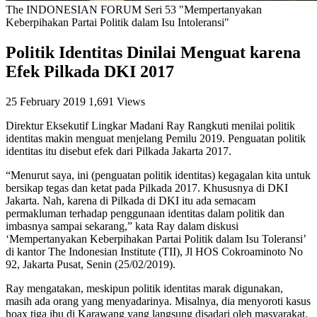
The INDONESIAN FORUM Seri 53 "Mempertanyakan
Keberpihakan Partai Politik dalam Isu Intoleransi"
Politik Identitas Dinilai Menguat karena
Efek Pilkada DKI 2017
25 February 2019
1,691 Views
Direktur Eksekutif Lingkar Madani Ray Rangkuti menilai politik
identitas makin menguat menjelang Pemilu 2019. Penguatan politik
identitas itu disebut efek dari Pilkada Jakarta 2017.
“Menurut saya, ini (penguatan politik identitas) kegagalan kita untuk
bersikap tegas dan ketat pada Pilkada 2017. Khususnya di DKI
Jakarta. Nah, karena di Pilkada di DKI itu ada semacam
permakluman terhadap penggunaan identitas dalam politik dan
imbasnya sampai sekarang,” kata Ray dalam diskusi
‘Mempertanyakan Keberpihakan Partai Politik dalam Isu Toleransi’
di kantor The Indonesian Institute (TII), Jl HOS Cokroaminoto No
92, Jakarta Pusat, Senin (25/02/2019).
Ray mengatakan, meskipun politik identitas marak digunakan,
masih ada orang yang menyadarinya. Misalnya, dia menyoroti kasus
hoax tiga ibu di Karawang yang langsung disadari oleh masyarakat.