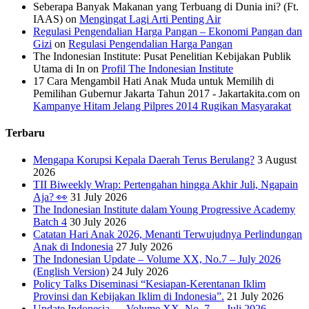
Seberapa Banyak Makanan yang Terbuang di Dunia ini? (Ft.
IAAS)
on
Mengingat Lagi Arti Penting Air
Regulasi Pengendalian Harga Pangan – Ekonomi Pangan dan
Gizi
on
Regulasi Pengendalian Harga Pangan
The Indonesian Institute: Pusat Penelitian Kebijakan Publik
Utama di In
on
Profil The Indonesian Institute
17 Cara Mengambil Hati Anak Muda untuk Memilih di
Pemilihan Gubernur Jakarta Tahun 2017 - Jakartakita.com
on
Kampanye Hitam Jelang Pilpres 2014 Rugikan Masyarakat
Terbaru
Mengapa Korupsi Kepala Daerah Terus Berulang?
3 August
2026
TII Biweekly Wrap: Pertengahan hingga Akhir Juli, Ngapain
Aja? 👀
31 July 2026
The Indonesian Institute dalam Young Progressive Academy
Batch 4
30 July 2026
Catatan Hari Anak 2026, Menanti Terwujudnya Perlindungan
Anak di Indonesia
27 July 2026
The Indonesian Update – Volume XX, No.7 – July 2026
(English Version)
24 July 2026
Policy Talks Diseminasi “Kesiapan-Kerentanan Iklim
Provinsi dan Kebijakan Iklim di Indonesia”.
21 July 2026
Update Indonesia — Volume XX, No. 7 — Juli 2026