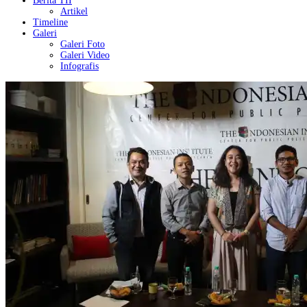
Berita TII
Artikel
Timeline
Galeri
Galeri Foto
Galeri Video
Infografis