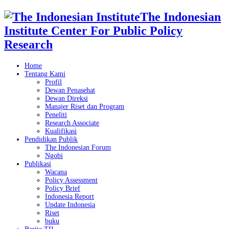
The Indonesian
Institute Center For Public Policy
Research
Home
Tentang Kami
Profil
Dewan Penasehat
Dewan Direksi
Manajer Riset dan Program
Peneliti
Research Associate
Kualifikasi
Pendidikan Publik
The Indonesian Forum
Ngobi
Publikasi
Wacana
Policy Assessment
Policy Brief
Indonesia Report
Update Indonesia
Riset
buku