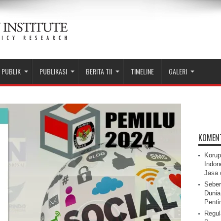
 PUBLIK
PUBLIKASI
BERITA TII
TIMELINE
GALERI
KOMEN
Korup
Indon
Jasa 
Seber
Dunia 
Pentin
Regul