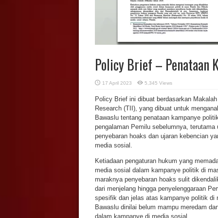
Policy Brief – Penataan 
17 April 2023
5,345 Views
Policy Brief ini dibuat berdasarkan Makalah
Research (TII), yang dibuat untuk menga
Bawaslu tentang penataan kampanye politik d
pengalaman Pemilu sebelumnya, terutama 
penyebaran hoaks dan ujaran kebencian yang
media sosial.
Ketiadaan pengaturan hukum yang memadai
media sosial dalam kampanye politik di ma
maraknya penyebaran hoaks sulit dikendalik
dari menjelang hingga penyelenggaraan Pem
spesifik dan jelas atas kampanye politik d
Bawaslu dinilai belum mampu meredam dan
dalam kampanye di media sosial.