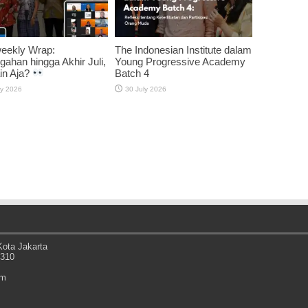
weekly Wrap:
The Indonesian Institute dalam
gahan hingga Akhir Juli,
Young Progressive Academy
in Aja?
Batch 4
ly 2026
30 July 2026
ota Jakarta
0310
om