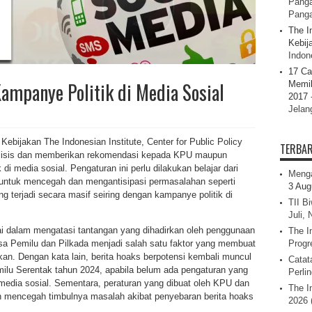
Panga
Pang
The I
Kebij
Indone
17 Ca
Kampanye Politik di Media Sosial
Memil
2017 
Jelan
 Kebijakan The Indonesian Institute, Center for Public Policy
TERBA
nalisis dan memberikan rekomendasi kepada KPU maupun
i media sosial. Pengaturan ini perlu dilakukan belajar dari
Menga
untuk mencegah dan mengantisipasi permasalahan seperti
3 Aug
 terjadi secara masif seiring dengan kampanye politik di
TII B
Juli,
 dalam mengatasi tantangan yang dihadirkan oleh penggunaan
The I
sa Pemilu dan Pilkada menjadi salah satu faktor yang membuat
Progr
an. Dengan kata lain, berita hoaks berpotensi kembali muncul
Catat
ilu Serentak tahun 2024, apabila belum ada pengaturan yang
Perli
i media sosial. Sementara, peraturan yang dibuat oleh KPU dan
The I
 mencegah timbulnya masalah akibat penyebaran berita hoaks
2026 