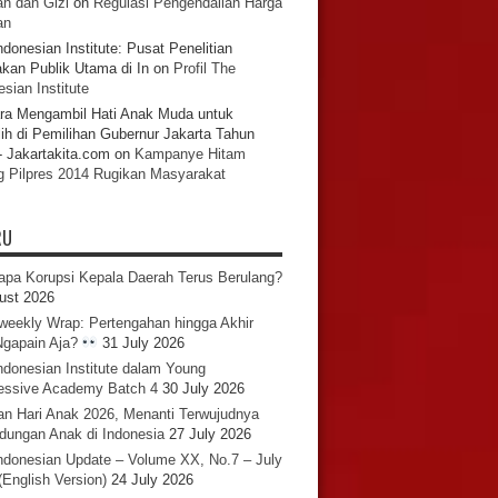
n dan Gizi
on
Regulasi Pengendalian Harga
an
ndonesian Institute: Pusat Penelitian
akan Publik Utama di In
on
Profil The
sian Institute
ra Mengambil Hati Anak Muda untuk
ih di Pemilihan Gubernur Jakarta Tahun
- Jakartakita.com
on
Kampanye Hitam
g Pilpres 2014 Rugikan Masyarakat
RU
pa Korupsi Kepala Daerah Terus Berulang?
ust 2026
iweekly Wrap: Pertengahan hingga Akhir
 Ngapain Aja?
31 July 2026
ndonesian Institute dalam Young
essive Academy Batch 4
30 July 2026
an Hari Anak 2026, Menanti Terwujudnya
ndungan Anak di Indonesia
27 July 2026
ndonesian Update – Volume XX, No.7 – July
(English Version)
24 July 2026