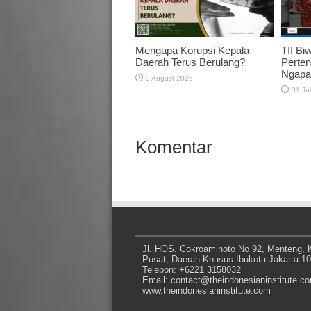
Mengapa Korupsi Kepala
TII Bi
Daerah Terus Berulang?
Perten
Ngapa
3 August 2026
31 Ju
Komentar
Jl. HOS. Cokroaminoto No 92, Menteng, K
Pusat, Daerah Khusus Ibukota Jakarta 1
Telepon: +6221 3158032
Email: contact@theindonesianinstitute.c
www.theindonesianinstitute.com