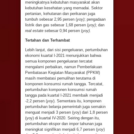
meningkatnya kebutuhan masyarakat akan
kebutuhan kesehatan yang memadai. Sektor
pertanian, kehutanan dan perikanan juga
tumbuh sebesar 2,95 persen (
yoy)
; pengadaan
listrik dan gas sebesar 1,68 persen (
yoy)
; dan
real estate
sebesar 0,94 persen (
yoy).
Tertaha
n
dan Terhambat
Lebih lanjut, dari sisi pengeluaran, pertumbuhan
ekonomi kuartal I-2021 menunjukkan bahwa
semua komponen pengeluaran tercatat
mengalami perbaikan, namun Pemberlakuan
Pembatasan Kegiatan Masyarakat (PPKM)
masih membatasi pemulihan terutama di
komponen konsumsi rumah tangga. Tercatat,
pertumbuhan komponen konsumsi rumah
tangga pada kuartal I-2021 membaik menjadi
-2,2 persen (
yoy
). Sementara itu, komponen
pertumbuhan belanja pemerintah juga semakin
menguat menjadi 3 persen (yoy) dari 1,8 persen
(yoy) di kuartal IV-2020. Seiring dengan itu,
pertumbuhan ekspor dan impor tahunan juga
meningkat signifikan menjadi 6,7 persen (
yoy
)