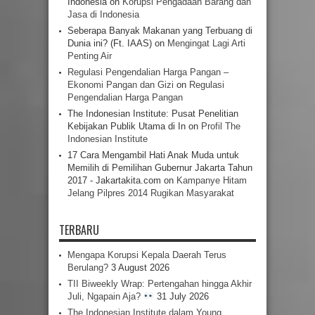
Indonesia
on
Korupsi Pengadaan Barang dan
Jasa di Indonesia
Seberapa Banyak Makanan yang Terbuang di
Dunia ini? (Ft. IAAS)
on
Mengingat Lagi Arti
Penting Air
Regulasi Pengendalian Harga Pangan –
Ekonomi Pangan dan Gizi
on
Regulasi
Pengendalian Harga Pangan
The Indonesian Institute: Pusat Penelitian
Kebijakan Publik Utama di In
on
Profil The
Indonesian Institute
17 Cara Mengambil Hati Anak Muda untuk
Memilih di Pemilihan Gubernur Jakarta Tahun
2017 - Jakartakita.com
on
Kampanye Hitam
Jelang Pilpres 2014 Rugikan Masyarakat
TERBARU
Mengapa Korupsi Kepala Daerah Terus
Berulang?
3 August 2026
TII Biweekly Wrap: Pertengahan hingga Akhir
Juli, Ngapain Aja?
31 July 2026
The Indonesian Institute dalam Young