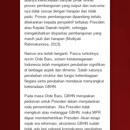
adanya kekecewaan banyak pihak terkait
proses pembangunan yang
output
dan
outcome
-
nya tidak sesuai dengan harapan dan tidak
padu. Proses pembangunan dipandang terlalu
ditekankan kepada perspektif terbatas Presiden
atau Kepala Daerah terpilih, sehingga
mengakibatkan disparitas pembangunan yang
masih jauh dari harapan (Mudiyati
Rahmatunnisa, 2013).
Namun era terlah berganti. Pasca runtuhnya
rezim Orde Baru, sistem ketatanegaraan
Indonesia telah mengalami perubahan signifikan
di berbagai aspek dan dimensi. Salah satunya
perubahan struktur dan fungsi kelembagaan
Negara serta perubahan mendasar menyangkut
keberadaan GBHN.
Pada masa Orde Baru, GBHN merupakan
pedoman untuk Presiden dalam menjalankan
roda pemerintahan. Jika Presiden tidak
mengikuti atau melanggar GBHN, maka MPR
dapat memberhentikan Presiden. Akan tetapi
sejak era reformasi, eksistensi GBHN sudah
tidak ada lagi sebagai konsekuensi perubahan