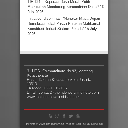
TIF 134 – Koperasi Desa Merah Putih:
Mampukah Mendorong Kemandirian Desa?
16
July 2026
Initiative! diseminasi “Menakar Masa Depan
Demokrasi Lokal Pasca Putusan Mahkamah
Konstitusi Terkait Sistem Pilkada”
15 July
2026
Jl. HOS. Cokroaminoto No 92, Menteng,
Kota Jakarta
Pusat, Daerah Khusus Ibukota Jakarta
10310
Telepon: +6221 3158032
Email: contact@theindonesianinstitute.com
www.theindonesianinstitute.com
Hakcipta © 2026 The Indonesian Institute. Semua Hak Dilindungi.