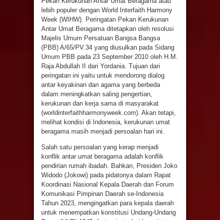
Pekan Kerukunan Antar Umat Beragama atau
lebih populer dengan World Interfaith Harmony
Week (WIHW). Peringatan Pekan Kerukunan
Antar Umat Beragama ditetapkan oleh resolusi
Majelis Umum Persatuan Bangsa Bangsa
(PBB) A/65/PV.34 yang diusulkan pada Sidang
Umum PBB pada 23 September 2010 oleh H.M.
Raja Abdullah II dari Yordania. Tujuan dari
peringatan ini yaitu untuk mendorong dialog
antar keyakinan dan agama yang berbeda
dalam meningkatkan saling pengertian,
kerukunan dan kerja sama di masyarakat
(worldinterfaithharmonyweek.com). Akan tetapi,
melihat kondisi di Indonesia, kerukunan umat
beragama masih menjadi persoalan hari ini.
Salah satu persoalan yang kerap menjadi
konflik antar umat beragama adalah konflik
pendirian rumah ibadah. Bahkan, Presiden Joko
Widodo (Jokowi) pada pidatonya dalam Rapat
Koordinasi Nasional Kepala Daerah dan Forum
Komunikasi Pimpinan Daerah se-Indonesia
Tahun 2023, mengingatkan para kepala daerah
untuk menempatkan konstitusi Undang-Undang