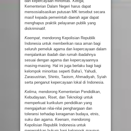
dan kepercayaan minoritas.
Ketiga,
Kementerian Dalam Negeri harus dapat
mensosialisasikan putusan MK tersebut secara
masif kepada pemerintah daerah agar dapat
menghapus praktik pelayanan publik yang
diskriminatif.
Keempat
, mendorong Kepolisian Republik
Indonesia untuk memberikan rasa aman bagi
seluruh pemeluk agama dan kepercayaan dalam
menjalankan ibadah dan rumah ibadahnya
sesuai dengan agama dan kepercayaannya
masing-masing. Hal ini juga berlaku bagi bagi
kelompok minoritas seperti Baha’i, Yahudi,
Zarasustrian, Shinto, Taoism, Ahmadiyah, Syiah
serta penganut kepercayaan lokal di Indonesia.
Kelima,
mendorong Kementerian Pendidikan,
Kebudayaan, Riset, dan Teknologi untuk
memperkuat kurikulum pendidikan yang
mengajarkan nilai-nilai penghargaan dan
toleransi terhadap keragaman budaya, etnis,
suku dan agama.
Keenam
, mendorong
Kepolisian Republik Indonesia untuk
menegakkan hukum bagi kelompok maupun