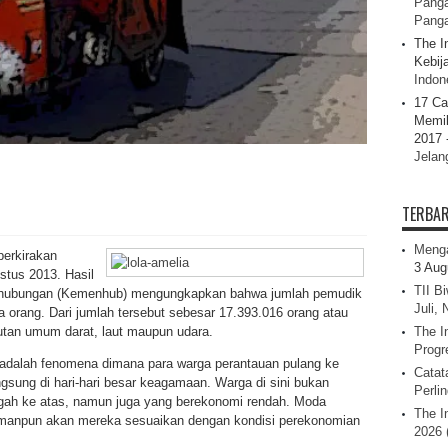
Panga
Pang
The I
Kebij
Indone
17 Ca
Memil
2017 
Jelan
n
TERBA
Menga
perkirakan
3 Aug
stus 2013. Hasil
TII B
erhubungan (Kemenhub) mengungkapkan bahwa jumlah pemudik
Juli,
a orang. Dari jumlah tersebut sebesar 17.393.016 orang atau
The I
tan umum darat, laut maupun udara.
Progr
 adalah fenomena dimana para warga perantauan pulang ke
Catat
sung di hari-hari besar keagamaan. Warga di sini bukan
Perli
gah ke atas, namun juga yang berekonomi rendah. Moda
The I
amanpun akan mereka sesuaikan dengan kondisi perekonomian
2026 