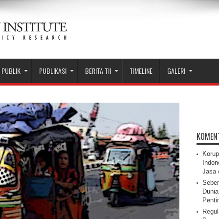
 PUBLIK
PUBLIKASI
BERITA TII
TIMELINE
GALERI
KOMEN
Korup
Indon
Jasa 
Seber
Dunia 
Pentin
Regul