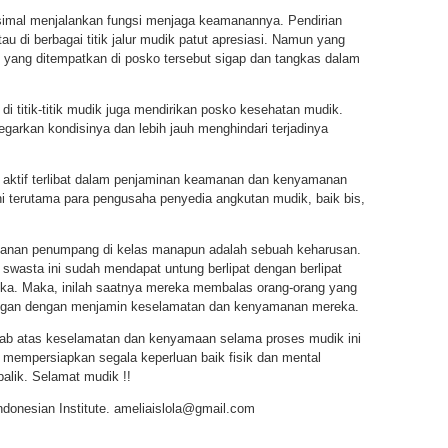
simal menjalankan fungsi menjaga keamanannya. Pendirian
u di berbagai titik jalur mudik patut apresiasi. Namun yang
i yang ditempatkan di posko tersebut sigap dan tangkas dalam
di titik-titik mudik juga mendirikan posko kesehatan mudik.
rkan kondisinya dan lebih jauh menghindari terjadinya
s aktif terlibat dalam penjaminan keamanan dan kenyamanan
ni terutama para pengusaha penyedia angkutan mudik, baik bis,
anan penumpang di kelas manapun adalah sebuah keharusan.
k swasta ini sudah mendapat untung berlipat dengan berlipat
. Maka, inilah saatnya mereka membalas orang-orang yang
gan dengan menjamin keselamatan dan kenyamanan mereka.
awab atas keselamatan dan kenyamaan selama proses mudik ini
s mempersiapkan segala keperluan baik fisik dan mental
alik. Selamat mudik !!
Indonesian Institute. ameliaislola@gmail.com