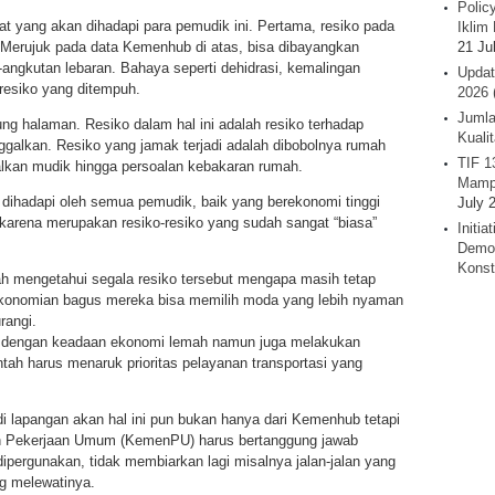
Polic
lipat yang akan dihadapi para pemudik ini. Pertama, resiko pada
Iklim 
21 Ju
 Merujuk pada data Kemenhub di atas, bisa dibayangkan
angkutan lebaran. Bahaya seperti dehidrasi, kemalingan
Updat
resiko yang ditempuh.
2026 
Jumla
g halaman. Resiko dalam hal ini adalah resiko terhadap
Kuali
galkan. Resiko yang jamak terjadi adalah dibobolnya rumah
TIF 1
alkan mudik hingga persoalan kebakaran rumah.
Mamp
 dihadapi oleh semua pemudik, baik yang berekonomi tinggi
July 
karena merupakan resiko-resiko yang sudah sangat “biasa”
Initi
Demok
Konst
h mengetahui segala resiko tersebut mengapa masih tetap
ekonomian bagus mereka bisa memilih moda yang lebih nyaman
rangi.
 dengan keadaan ekonomi lemah namun juga melakukan
ntah harus menaruk prioritas pelayanan transportasi yang
i lapangan akan hal ini pun bukan hanya dari Kemenhub tetapi
ian Pekerjaan Umum (KemenPU) harus bertanggung jawab
dipergunakan, tidak membiarkan lagi misalnya jalan-jalan yang
g melewatinya.