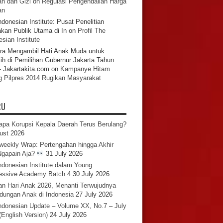
n dan Gizi
on
Regulasi Pengendalian Harga
an
ndonesian Institute: Pusat Penelitian
akan Publik Utama di In
on
Profil The
sian Institute
ra Mengambil Hati Anak Muda untuk
ih di Pemilihan Gubernur Jakarta Tahun
- Jakartakita.com
on
Kampanye Hitam
g Pilpres 2014 Rugikan Masyarakat
RU
pa Korupsi Kepala Daerah Terus Berulang?
ust 2026
iweekly Wrap: Pertengahan hingga Akhir
 Ngapain Aja?
31 July 2026
ndonesian Institute dalam Young
essive Academy Batch 4
30 July 2026
an Hari Anak 2026, Menanti Terwujudnya
ndungan Anak di Indonesia
27 July 2026
ndonesian Update – Volume XX, No.7 – July
(English Version)
24 July 2026