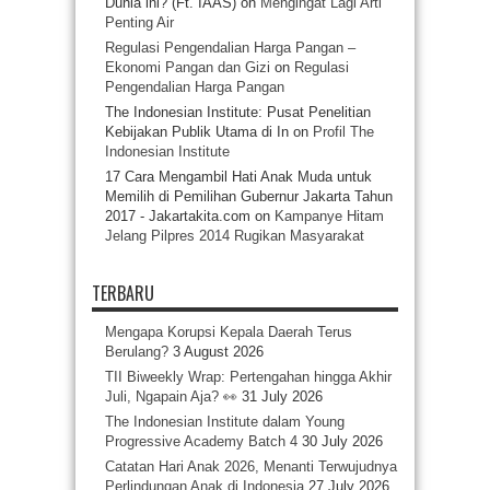
Dunia ini? (Ft. IAAS)
on
Mengingat Lagi Arti
Penting Air
Regulasi Pengendalian Harga Pangan –
Ekonomi Pangan dan Gizi
on
Regulasi
Pengendalian Harga Pangan
The Indonesian Institute: Pusat Penelitian
Kebijakan Publik Utama di In
on
Profil The
Indonesian Institute
17 Cara Mengambil Hati Anak Muda untuk
Memilih di Pemilihan Gubernur Jakarta Tahun
2017 - Jakartakita.com
on
Kampanye Hitam
Jelang Pilpres 2014 Rugikan Masyarakat
TERBARU
Mengapa Korupsi Kepala Daerah Terus
Berulang?
3 August 2026
TII Biweekly Wrap: Pertengahan hingga Akhir
Juli, Ngapain Aja? 👀
31 July 2026
The Indonesian Institute dalam Young
Progressive Academy Batch 4
30 July 2026
Catatan Hari Anak 2026, Menanti Terwujudnya
Perlindungan Anak di Indonesia
27 July 2026