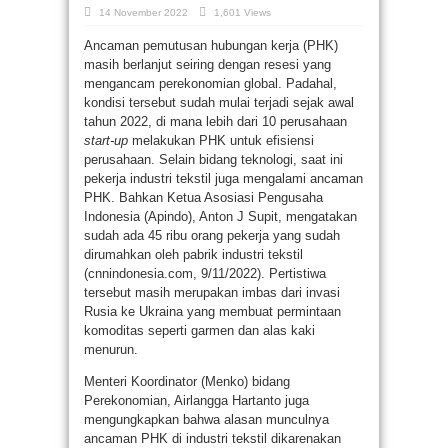
14 November 2022
1,601 Views
Ancaman pemutusan hubungan kerja (PHK)
masih berlanjut seiring dengan resesi yang
mengancam perekonomian global. Padahal,
kondisi tersebut sudah mulai terjadi sejak awal
tahun 2022, di mana lebih dari 10 perusahaan
start-up
melakukan PHK untuk efisiensi
perusahaan. Selain bidang teknologi, saat ini
pekerja industri tekstil juga mengalami ancaman
PHK. Bahkan Ketua Asosiasi Pengusaha
Indonesia (Apindo), Anton J Supit, mengatakan
sudah ada 45 ribu orang pekerja yang sudah
dirumahkan oleh pabrik industri tekstil
(cnnindonesia.com, 9/11/2022). Pertistiwa
tersebut masih merupakan imbas dari invasi
Rusia ke Ukraina yang membuat permintaan
komoditas seperti garmen dan alas kaki
menurun.
Menteri Koordinator (Menko) bidang
Perekonomian, Airlangga Hartanto juga
mengungkapkan bahwa alasan munculnya
ancaman PHK di industri tekstil dikarenakan