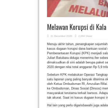
Melawan Korupsi di Kala
21 December 2020
2,664 Views
Menuju akhir tahun, penangkapan sejumlah 
kasus dugaan korupsi dana bantuan sosial
Pemberantasan Korupsi (KPK) menjadi salah
Juliari Batubara diduga menerima
fee
sebes
dimaksudkan di sini adalah berupa paket 
2020 dengan nilai total anggaran Rp 5,9 tri
Sebelum KPK melakukan Operasi Tangkap Ta
satu laporan yang paling banyak diterima o
oleh Ketua Ombudsman RI, Amzulian Rifai.
ke Ombudsman, Dinas Sosial (Dinsos) merup
masyarakat terutama terkait bansos. Adap
tak akurat. Saat ini kasus dugaan korupsi in
Hal lain yang perlu digarisbawahi juga adal