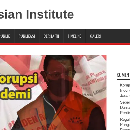
PUBLIK
PUBLIKASI
BERITA TII
TIMELINE
GALERI
KOMEN
Korup
Indon
Jasa 
Seber
Dunia 
Pentin
Regul
Panga
Pang