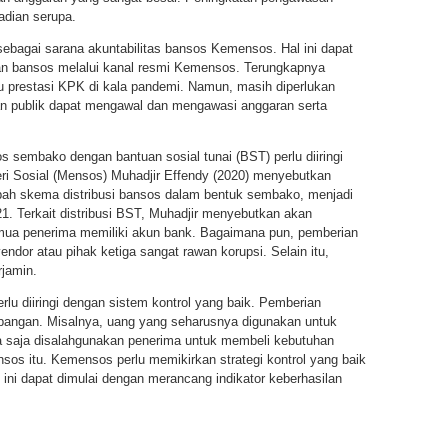
adian serupa.
ebagai sarana akuntabilitas bansos Kemensos. Hal ini dapat
gan bansos melalui kanal resmi Kemensos. Terungkapnya
u prestasi KPK di kala pandemi. Namun, masih diperlukan
an publik dapat mengawal dan mengawasi anggaran serta
s sembako dengan bantuan sosial tunai (BST) perlu diiringi
eri Sosial (Mensos) Muhadjir Effendy (2020) menyebutkan
ah skema distribusi bansos dalam bentuk sembako, menjadi
1. Terkait distribusi BST, Muhadjir menyebutkan akan
emua penerima memiliki akun bank. Bagaimana pun, pemberian
dor atau pihak ketiga sangat rawan korupsi. Selain itu,
rjamin.
rlu diiringi dengan sistem kontrol yang baik. Pemberian
mpangan. Misalnya, uang yang seharusnya digunakan untuk
a saja disalahgunakan penerima untuk membeli kebutuhan
nsos itu. Kemensos perlu memikirkan strategi kontrol yang baik
ini dapat dimulai dengan merancang indikator keberhasilan