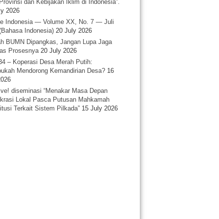
Provinsi dan Kebijakan Iklim di Indonesia”.
ly 2026
e Indonesia — Volume XX, No. 7 — Juli
(Bahasa Indonesia)
20 July 2026
h BUMN Dipangkas, Jangan Lupa Jaga
tas Prosesnya
20 July 2026
34 – Koperasi Desa Merah Putih:
ukah Mendorong Kemandirian Desa?
16
2026
ative! diseminasi “Menakar Masa Depan
rasi Lokal Pasca Putusan Mahkamah
itusi Terkait Sistem Pilkada”
15 July 2026