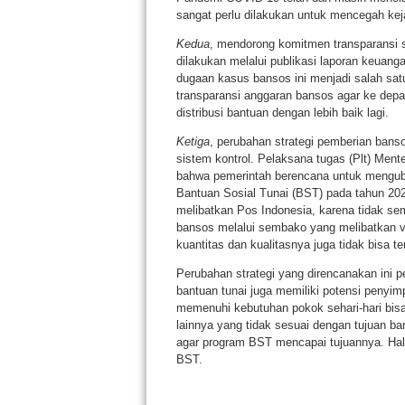
sangat perlu dilakukan untuk mencegah kej
Kedua
, mendorong komitmen transparansi s
dilakukan melalui publikasi laporan keuan
dugaan kasus bansos ini menjadi salah sat
transparansi anggaran bansos agar ke dep
distribusi bantuan dengan lebih baik lagi.
Ketiga
, perubahan strategi pemberian banso
sistem kontrol. Pelaksana tugas (Plt) Ment
bahwa pemerintah berencana untuk mengub
Bantuan Sosial Tunai (BST) pada tahun 202
melibatkan Pos Indonesia, karena tidak s
bansos melalui sembako yang melibatkan ven
kuantitas dan kualitasnya juga tidak bisa te
Perubahan strategi yang direncanakan ini pe
bantuan tunai juga memiliki potensi penyi
memenuhi kebutuhan pokok sehari-hari bis
lainnya yang tidak sesuai dengan tujuan ba
agar program BST mencapai tujuannya. Hal 
BST.