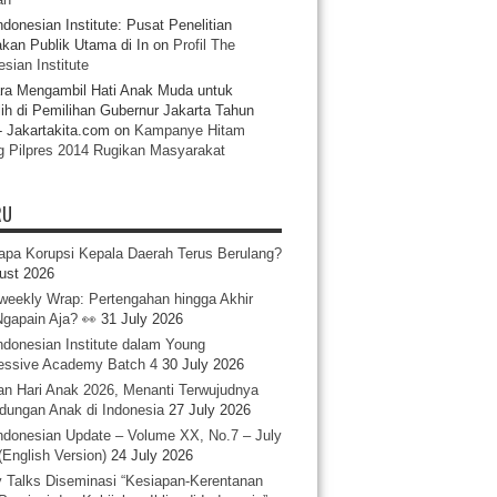
ndonesian Institute: Pusat Penelitian
akan Publik Utama di In
on
Profil The
sian Institute
ra Mengambil Hati Anak Muda untuk
ih di Pemilihan Gubernur Jakarta Tahun
- Jakartakita.com
on
Kampanye Hitam
g Pilpres 2014 Rugikan Masyarakat
RU
pa Korupsi Kepala Daerah Terus Berulang?
ust 2026
iweekly Wrap: Pertengahan hingga Akhir
 Ngapain Aja? 👀
31 July 2026
ndonesian Institute dalam Young
essive Academy Batch 4
30 July 2026
an Hari Anak 2026, Menanti Terwujudnya
ndungan Anak di Indonesia
27 July 2026
ndonesian Update – Volume XX, No.7 – July
(English Version)
24 July 2026
y Talks Diseminasi “Kesiapan-Kerentanan