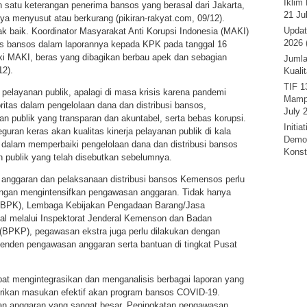
Iklim 
h satu keterangan penerima bansos yang berasal dari Jakarta,
21 Ju
ya menyusut atau berkurang (pikiran-rakyat.com, 09/12).
Updat
dak baik. Koordinator Masyarakat Anti Korupsi Indonesia (MAKI)
2026 
as bansos dalam laporannya kepada KPK pada tanggal 16
iki MAKI, beras yang dibagikan berbau apek dan sebagian
Jumla
12).
Kuali
TIF 1
pelayanan publik, apalagi di masa krisis karena pandemi
Mamp
itas dalam pengelolaan dana dan distribusi bansos,
July 
an publik yang transparan dan akuntabel, serta bebas korupsi.
Initi
guran keras akan kualitas kinerja pelayanan publik di kala
Demok
 dalam memperbaiki pengelolaan dana dan distribusi bansos
Konst
 publik yang telah disebutkan sebelumnya.
 anggaran dan pelaksanaan distribusi bansos Kemensos perlu
 dengan mengintensifkan pengawasan anggaran. Tidak hanya
(BPK), Lembaga Kebijakan Pengadaan Barang/Jasa
al melalui Inspektorat Jenderal Kemenson dan Badan
PKP), pegawasan ekstra juga perlu dilakukan dengan
nden pengawasan anggaran serta bantuan di tingkat Pusat
at mengintegrasikan dan menganalisis berbagai laporan yang
erikan masukan efektif akan program bansos COVID-19.
n anggaran yang sangat besar. Peningkatan pengawasan