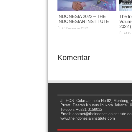
INDONESIA 2022 – THE
The I
INDONESIAN INSTITUTE
Volume
2022 (
23 December 2022
24 Oc
Komentar
Jl. HOS. Cokroaminoto No 92, Menteng, K
Pusat, Daerah Khusus Ibukota Jakarta 1
Telepon: +6221 3158032
Email: contact@theindonesianinstitute.c
www.theindonesianinstitute.com