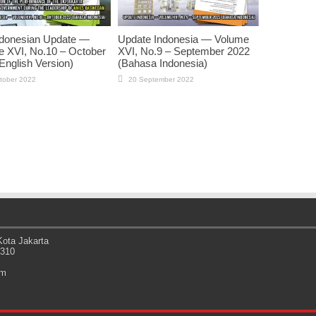
ndonesian Update —
Update Indonesia — Volume
 XVI, No.10 – October
XVI, No.9 – September 2022
English Version)
(Bahasa Indonesia)
tober 2022
20 September 2022
ota Jakarta
0310
om