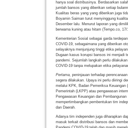
hanya soal distribusinya. Berdasarkan sala
jumlah bansos yang diberikan setiap bulann
Kualitas beras yang yang diberikan juga ti
Boyamin Saiman turut menyinggung kualit
Desember lalu. Menurut laporan yang dimil
berwarna kuning atau hitam (Tempo.co, 17/
Kementerian Sosial sebagai garda terdepan 
COVID-19, sebagaimana yang diberikan otor
selayaknya menjunjung tinggi etika pelayan
Dugaan kasus korupsi bansos ini menjadi te
pandemi. Sejumlah langkah perlu dilakukan
COVID-19 tanpa melupakan etika pelayanan
Pertama,
peninjauan terhadap perencanaan
segera dilakukan. Upaya ini perlu diiringi
melalui KPK, Badan Pemeriksa Keuangan 
Pemerintah (LKPP) atau pengawasan intern
Pengawasan Keuangan dan Pembangunan (B
mempertimbangkan pembentukan tim indepe
dan Daerah.
Adanya tim independen juga diharapkan dap
masuk terkait distribusi bansos dan memb
Pandemi COVID-19 telah dan masih menela