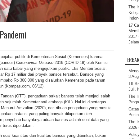
The I
Kebij
Indone
17 Ca
 Pandemi
Memil
2017 
Jelan
pejabat publik di Kementerian Sosial (Kemensos) karena
TERBA
 (bansos)
Coronavirus Disease
2019 (COVID-19) oleh Komisi
 satu kabar yang mengejutkan publik. Eks Menteri Sosial,
Menga
ar Rp 17 miliar dari proyek bansos tersebut. Bansos yang
3 Aug
sembako Rp 300.000 yang disalurkan Kemensos pada tahun
TII B
liun (Kompas.com, 06/12).
Juli,
ngan (OTT), pengaduan terkait bansos telah menjadi salah
The I
leh sejumlah Kementerian/Lembaga (K/L). Hal ini dipertegas
Progr
 Menurut Amzulian (2020), dari ribuan pengaduan yang masuk
Catat
akan instansi yang paling banyak dilaporkan oleh
Perli
un penyebab banyaknya aduan bansos adalah soal data yang
The I
i terus diperdalam.
2026 
Polic
ah soal kuantitas dan kualitas bansos yang diberikan, bukan