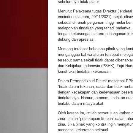
sebelumnya tidak diatur.
Menurut Pelaksana tugas Direktur Jendera
cnnindonesia.com, 20/11/2021), sejak rili
seksual di ranah perguruan tinggi mulai b
melaporkan tindakan yang terjadi padanya, 
tengah kekosongan sistem penanganan keke
dukung dan apresiasi.
Memang terdapat beberapa pihak yang kontr
menganggap bahwa aturan tersebut melega
tersebut sama sekali tidak dapat dibenark
dan Kebijakan Indonesia (PSHK), Fajri Nur
konstruksi tindakan kekerasan.
Dalam Permendikbud-Ristek mengenai PPKS
“tidak dalam tekanan, sadar dan tidak rent
dengan kecakapan dan kedewasaan peserta 
tindakannya. Namun, otonomi tindakan orang
berlaku dalam masyarakat.
Oleh karena itu, istilah persetujuan korban 
zina. Istilah “persetujuan korban” dalam at
zina. Jika pihak yang kontra ingin mengatur
mengenai kekerasan seksual.