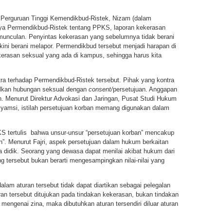
l Perguruan Tinggi Kemendikbud-Ristek, Nizam (dalam
snya Permendikbud-Ristek tentang PPKS, laporan kekerasan
ermunculan. Penyintas kekerasan yang sebelumnya tidak berani
kini berani melapor. Permendikbud tersebut menjadi harapan di
rasan seksual yang ada di kampus, sehingga harus kita
a terhadap Permendikbud-Ristek tersebut. Pihak yang kontra
lkan hubungan seksual dengan
consent/
persetujuan. Anggapan
an. Menurut Direktur Advokasi dan Jaringan, Pusat Studi Hukum
syamsi, istilah persetujuan korban memang digunakan dalam
 tertulis bahwa unsur-unsur “persetujuan korban” mencakup
an”. Menurut Fajri, aspek persetujuan dalam hukum berkaitan
didik. Seorang yang dewasa dapat menilai akibat hukum dari
 tersebut bukan berarti mengesampingkan nilai-nilai yang
dalam aturan tersebut tidak dapat diartikan sebagai pelegalan
uran tersebut ditujukan pada tindakan kekerasan, bukan tindakan
 mengenai zina, maka dibutuhkan aturan tersendiri diluar aturan