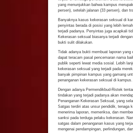
yang menunjukkan bahwa kampus merupakan 
persen), setelah jalanan (33 persen), dan t
Banyaknya kasus kekerasan seksual di kamp
penyintas berada di posisi yang lebih lem
terjadi padanya. Penyintas juga acapkali ti
Kekerasan seksual biasanya terjadi dengan
bukti sulit dilakukan.
Tidak adanya bukti membuat laporan yang d
dapat teracam pasal pencemaran nama baik 
publik seperti lewat media sosial. Lebih la
kekerasan seksual yang terjadi pada merek
banyak pimpinan kampus yang gamang untu
penanganan kekerasan seksual di kampus.
Dengan adanya Permendikbud-Ristek tenta
tindakan yang terjadi padanya akan menda
Penanganan Kekerasan Seksual, yang sela
Satgas terdiri atas unsur pendidik, tenaga
menerima laporan, memeriksa, dan memberi
sanksi pada terduga pelaku kekerasan. Namu
satgas dalam penanganan kasus yang terjadi
mengenai pendampingan, perlindungan, dan 