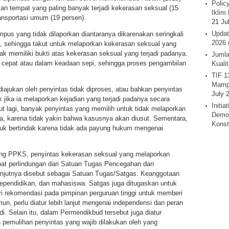
Polic
tempat yang paling banyak terjadi kekerasan seksual (15
Iklim 
ransportasi umum (19 persen).
21 Ju
Updat
us yang tidak dilaporkan diantaranya dikarenakan seringkali
2026 
ah, sehingga takut untuk melaporkan kekerasan seksual yang
dak memiliki bukti atas kekerasan seksual yang terjadi padanya.
Jumla
 cepat atau dalam keadaan sepi, sehingga proses pengambilan
Kuali
TIF 1
Mamp
iajukan oleh penyintas tidak diproses, atau bahkan penyintas
July 
jika ia melaporkan kejadian yang terjadi padanya secara
Initi
njut lagi, banyak penyintas yang memilih untuk tidak melaporkan
Demok
a, karena tidak yakin bahwa kasusnya akan diusut. Sementara,
Konst
k bertindak karena tidak ada payung hukum mengenai
ng PPKS, penyintas kekerasan seksual yang melaporkan
pat perlindungan dari Satuan Tugas Pencegahan dan
njutnya disebut sebagai Satuan Tugas/Satgas. Keanggotaan
 kependidikan, dan mahasiswa. Satgas juga ditugaskan untuk
 rekomendasi pada pimpinan perguruan tinggi untuk memberi
n, perlu diatur lebih lanjut mengenai independensi dan peran
. Selain itu, dalam Permendikbud tersebut juga diatur
pemulihan penyintas yang wajib dilakukan oleh yang