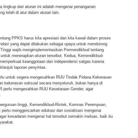
a lingkup dari aturan ini adalah mengenai penanganan
g telah di atur dalam aturan lain.
ntang PPKS harus kita apresiasi dan kita kawal dalam proses
ndasi yang dapat dilakukan sebagai upaya untuk mendorong
n Tinggi wajib mengimplementasikan Permendikbud tentang
ntuk menerapkan aturan tersebut. Kedua, Kemendikbud-
u memperkuat keanggotaan dan independensi satgas karena
lanjuti laporan penyintas.
erlu untuk segera mengesahkan RUU Tindak Pidana Kekerasan
n kekerasan seksual secara menyeluruh, bukan hanya di
DPR perlu mengesahkan RUU Kesetaraan Gender, agar
.
k perguruan tinggi, Kemendikbud-Ristek, Komnas Perempuan,
t perlu menggencarkan edukasi dan sosialisasi mengenai
gar kesadaran mengenai hal tersebut semakin meluas, baik itu
yarakat.