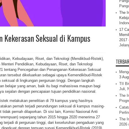
Panga
Pang
The I
Kebij
Indone
17 Ca
n Kekerasan Seksual di Kampus
Memil
2017 
Jelan
idikan, Kebudayaan, Riset, dan Teknologi (Mendikbud-Ristek),
TERBA
enteri Pendidikan, Kebudayaan, Riset, dan Teknologi
21 tentang Pencegahan dan Penanganan Kekerasan Seksual
Menga
uran tersebut dikeluarkan sebagai upaya Kemendikbud-Ristek
3 Aug
eksual di lingkungan perguruan tinggi. Dengan langkah
TII B
gan belajar yang aman, baik itu bagi mahasiswa maupun bagi
Juli,
nya sejalan dengan pencapaian tujuan pendidikan nasional.
The I
stek melakukan penelitian di 79 kampus yang hasilnya
Progr
takan pernah terjadi perundungan seksual di kampus masing-
Catat
tidak pernah dilaporkan. Di sisi lain, Komisi Nasional Anti
Perli
erempuan) sepanjang tahun 2015 hingga 2020 menerima 27
The I
terjadi di perguruan tinggi, dari keseluruhan pengaduan yang
2026 
ut diperkuat dengan temuan survei Kemendikbud-Ristek (2019)