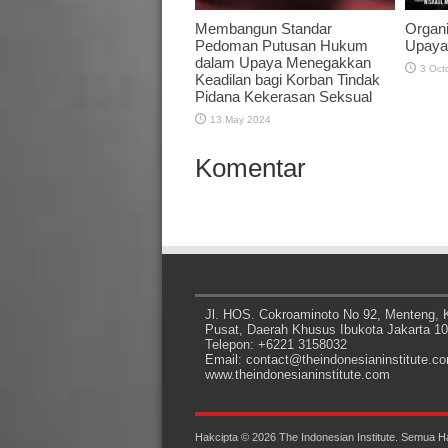
Membangun Standar
Organ
Pedoman Putusan Hukum
Upaya 
dalam Upaya Menegakkan
3 Oct
Keadilan bagi Korban Tindak
Pidana Kekerasan Seksual
13 May 2024
Komentar
Jl. HOS. Cokroaminoto No 92, Menteng, K
Pusat, Daerah Khusus Ibukota Jakarta 1
Telepon: +6221 3158032
Email: contact@theindonesianinstitute.c
www.theindonesianinstitute.com
Hakcipta © 2026 The Indonesian Institute. Semua Ha