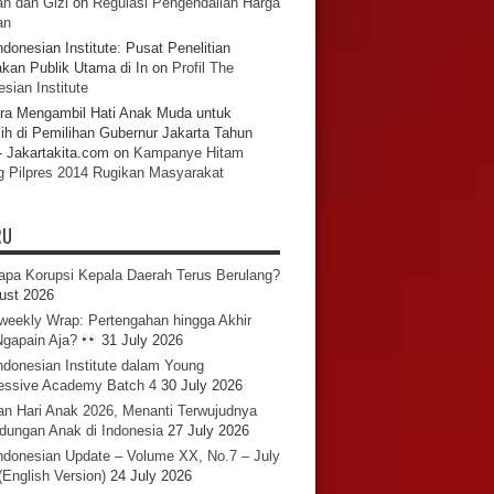
n dan Gizi
on
Regulasi Pengendalian Harga
an
ndonesian Institute: Pusat Penelitian
akan Publik Utama di In
on
Profil The
sian Institute
ra Mengambil Hati Anak Muda untuk
ih di Pemilihan Gubernur Jakarta Tahun
- Jakartakita.com
on
Kampanye Hitam
g Pilpres 2014 Rugikan Masyarakat
RU
pa Korupsi Kepala Daerah Terus Berulang?
ust 2026
iweekly Wrap: Pertengahan hingga Akhir
 Ngapain Aja?
31 July 2026
ndonesian Institute dalam Young
essive Academy Batch 4
30 July 2026
an Hari Anak 2026, Menanti Terwujudnya
ndungan Anak di Indonesia
27 July 2026
ndonesian Update – Volume XX, No.7 – July
(English Version)
24 July 2026