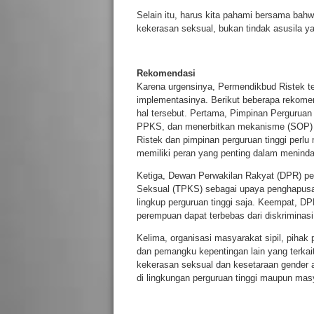
Selain itu, harus kita pahami bersama bahw
kekerasan seksual, bukan tindak asusila yan
Rekomendasi
Karena urgensinya, Permendikbud Ristek te
implementasinya. Berikut beberapa rekome
hal tersebut. Pertama, Pimpinan Pergurua
PPKS, dan menerbitkan mekanisme (SOP) u
Ristek dan pimpinan perguruan tinggi perl
memiliki peran yang penting dalam menindak
Ketiga, Dewan Perwakilan Rakyat (DPR) p
Seksual (TPKS) sebagai upaya penghapusa
lingkup perguruan tinggi saja. Keempat, 
perempuan dapat terbebas dari diskriminasi
Kelima, organisasi masyarakat sipil, piha
dan pemangku kepentingan lain yang terkai
kekerasan seksual dan kesetaraan gender a
di lingkungan perguruan tinggi maupun mas