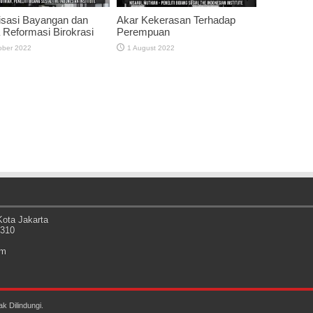
isasi Bayangan dan
Akar Kekerasan Terhadap
Reformasi Birokrasi
Perempuan
ober 2022
1 August 2022
ota Jakarta
0310
om
k Dilindungi.