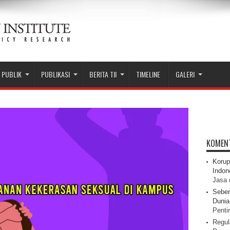
 PUBLIK
PUBLIKASI
BERITA TII
TIMELINE
GALERI
KOMEN
Korup
Indon
Jasa 
Seber
Dunia 
Pentin
Regul