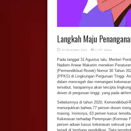
Langkah Maju Penangana
30 November 2021
2,767 Views
Pada tanggal 31 Agustus lalu, Menteri Pend
Nadiem Anwar Makarim meneken Peraturan M
(Permendikbud Ristek) Nomor 30 Tahun 20
(PPKS) di Lingkungan Perguruan Tinggi. At
dalam mencegah dan menangani kekerasan s
tersebut, harapannya akan tercipta lingkun
dosen di perguruan tinggi, yang pada akhir
Sebelumnya di tahun 2020, Kemendikbud-Ri
menunjukkan bahwa 77 persen dosen menya
masing. Ironisnya, 63 persen kasus tersebut 
Kekerasan terhadap Perempuan (Komnas P
persen aduan kasus kekerasan seksual yang 
terjadi di lembaga pendidikan. Data terseb