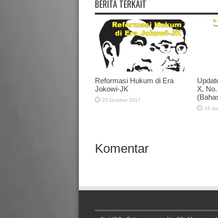
BERITA TERKAIT
Reformasi Hukum di Era
Updat
Jokowi-JK
X, No.
(Bahas
25 October 2017
16 Ju
Komentar