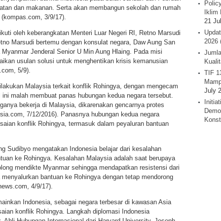
Polic
-obatan dan makanan. Serta akan membangun sekolah dan rumah
Iklim 
 (kompas.com, 3/9/17).
21 Ju
Updat
ikuti oleh keberangkatan Menteri Luar Negeri RI, Retno Marsudi
2026 
tno Marsudi bertemu dengan konsulat negara, Daw Aung San
 Myanmar Jenderal Senior U Min Aung Hlaing. Pada misi
Jumla
ikan usulan solusi untuk menghentikan krisis kemanusian
Kuali
.com, 5/9).
TIF 1
Mamp
ilakukan Malaysia terkait konflik Rohingya, dengan mengecam
July 
 ini malah membuat panas hubungan kedua negara tersebut.
Initi
nya bekerja di Malaysia, dikarenakan gencarnya protes
Demok
nesia.com, 7/12/2016). Panasnya hubungan kedua negara
Konst
saian konflik Rohingya, termasuk dalam peyaluran bantuan
g Sudibyo mengatakan Indonesia belajar dari kesalahan
uan ke Rohingya. Kesalahan Malaysia adalah saat berupaya
olong mendikte Myanmar sehingga mendapatkan resistensi dari
a menyalurkan bantuan ke Rohingya dengan tetap mendorong
news.com, 4/9/17).
mainkan Indonesia, sebagai negara terbesar di kawasan Asia
saian konflik Rohingya. Langkah diplomasi Indonesia
y
. Ahli Hubungan Internasional dari Harvard University, Joseph