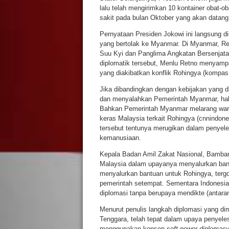
lalu telah mengirimkan 10 kontainer obat
sakit pada bulan Oktober yang akan datang
Pernyataan Presiden Jokowi ini langsung di
yang bertolak ke Myanmar. Di Myanmar, Re
Suu Kyi dan Panglima Angkatan Bersenjata
diplomatik tersebut, Menlu Retno menyampa
yang diakibatkan konflik Rohingya (kompas
Jika dibandingkan dengan kebijakan yang d
dan menyalahkan Pemerintah Myanmar, hal
Bahkan Pemerintah Myanmar melarang warga
keras Malaysia terkait Rohingya (cnnindo
tersebut tentunya merugikan dalam penyele
kemanusiaan.
Kepala Badan Amil Zakat Nasional, Bamban
Malaysia dalam upayanya menyalurkan bant
menyalurkan bantuan untuk Rohingya, terg
pemerintah setempat. Sementara Indonesi
diplomasi tanpa berupaya mendikte (antara
Menurut penulis langkah diplomasi yang di
Tenggara, telah tepat dalam upaya penyele
menggunakan konsep
soft power diplomac