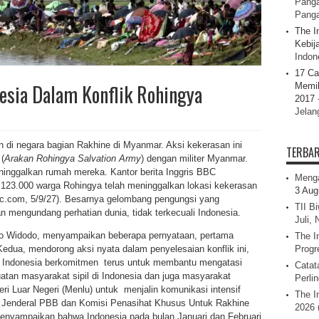
Panga
Pang
The I
Kebij
Indone
17 Ca
esia Dalam Konflik Rohingya
Memil
2017 
Jelan
an di negara bagian Rakhine di Myanmar. Aksi kekerasan ini
TERBA
(
Arakan Rohingya Salvation Army
) dengan militer Myanmar.
inggalkan rumah mereka. Kantor berita Inggris BBC
Menga
i 123.000 warga Rohingya telah meninggalkan lokasi kekerasan
3 Aug
bc.com, 5/9/27). Besarnya gelombang pengungsi yang
TII B
n mengundang perhatian dunia, tidak terkecuali Indonesia.
Juli,
ko Widodo, menyampaikan beberapa pernyataan, pertama
The I
edua, mendorong aksi nyata dalam penyelesaian konflik ini,
Progr
h Indonesia berkomitmen terus untuk membantu mengatasi
Catat
atan masyarakat sipil di Indonesia dan juga masyarakat
Perli
i Luar Negeri (Menlu) untuk menjalin komunikasi intensif
The I
s Jenderal PBB dan Komisi Penasihat Khusus Untuk Rakhine
2026 
menyampaikan bahwa Indonesia pada bulan Januari dan Februari