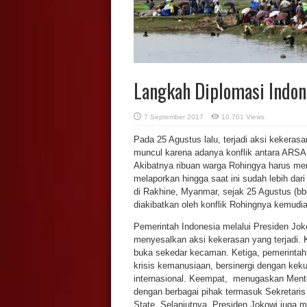
Langkah Diplomasi Indon
7 September 2017
10,701 Views
Pada 25 Agustus lalu, terjadi aksi kekeras
muncul karena adanya konflik antara ARSA 
Akibatnya ribuan warga Rohingya harus men
melaporkan hingga saat ini sudah lebih dar
di Rakhine, Myanmar, sejak 25 Agustus (b
diakibatkan oleh konflik Rohingnya kemudia
Pemerintah Indonesia melalui Presiden Jo
menyesalkan aksi kekerasan yang terjadi. K
buka sekedar kecaman. Ketiga, pemerinta
krisis kemanusiaan, bersinergi dengan keku
internasional. Keempat, menugaskan Menter
dengan berbagai pihak termasuk Sekretari
State. Selanjutnya, Presiden Jokowi juga 