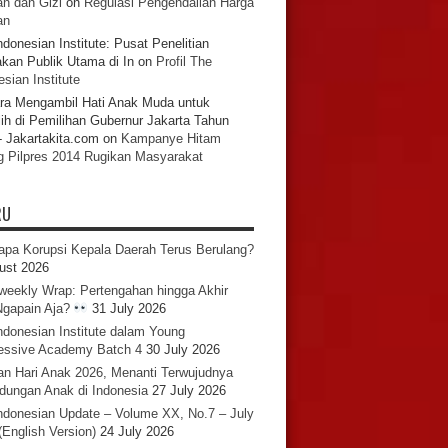
n dan Gizi
on
Regulasi Pengendalian Harga
an
ndonesian Institute: Pusat Penelitian
akan Publik Utama di In
on
Profil The
sian Institute
ra Mengambil Hati Anak Muda untuk
ih di Pemilihan Gubernur Jakarta Tahun
- Jakartakita.com
on
Kampanye Hitam
g Pilpres 2014 Rugikan Masyarakat
RU
pa Korupsi Kepala Daerah Terus Berulang?
ust 2026
iweekly Wrap: Pertengahan hingga Akhir
 Ngapain Aja?
31 July 2026
ndonesian Institute dalam Young
essive Academy Batch 4
30 July 2026
an Hari Anak 2026, Menanti Terwujudnya
ndungan Anak di Indonesia
27 July 2026
ndonesian Update – Volume XX, No.7 – July
(English Version)
24 July 2026