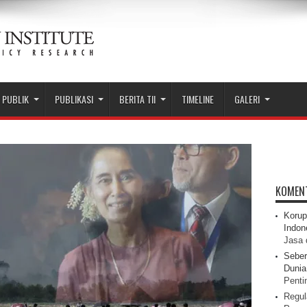
 PUBLIK
PUBLIKASI
BERITA TII
TIMELINE
GALERI
KOMEN
Korup
Indon
Jasa 
Seber
Dunia 
Pentin
Regul