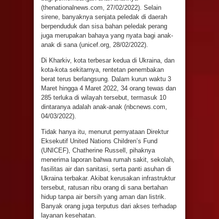
(thenationalnews.com, 27/02/2022). Selain
sirene, banyaknya senjata peledak di daerah
berpenduduk dan sisa bahan peledak perang
juga merupakan bahaya yang nyata bagi anak-
anak di sana (unicef.org, 28/02/2022).
Di Kharkiv, kota terbesar kedua di Ukraina, dan
kota-kota sekitarnya, rentetan penembakan
berat terus berlangsung. Dalam kurun waktu 3
Maret hingga 4 Maret 2022, 34 orang tewas dan
285 terluka di wilayah tersebut, termasuk 10
dintaranya adalah anak-anak (nbcnews.com,
04/03/2022).
Tidak hanya itu, menurut pernyataan Direktur
Eksekutif United Nations Children’s Fund
(UNICEF), Chatherine Russell, pihaknya
menerima laporan bahwa rumah sakit, sekolah,
fasilitas air dan sanitasi, serta panti asuhan di
Ukraina terbakar. Akibat kerusakan infrastruktur
tersebut, ratusan ribu orang di sana bertahan
hidup tanpa air bersih yang aman dan listrik.
Banyak orang juga terputus dari akses terhadap
layanan kesehatan.