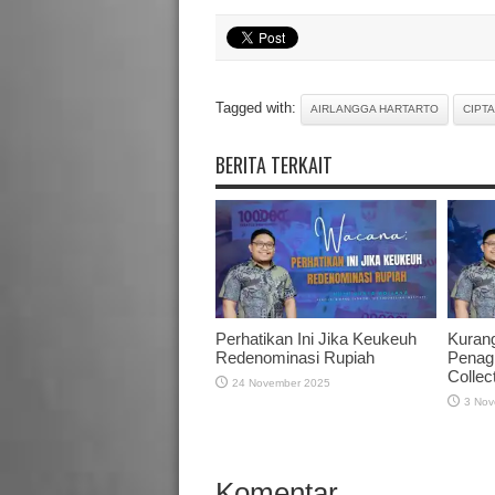
Tagged with:
AIRLANGGA HARTARTO
CIPTA
BERITA TERKAIT
Perhatikan Ini Jika Keukeuh
Kuran
Redenominasi Rupiah
Penagi
Collec
24 November 2025
3 Nov
Komentar