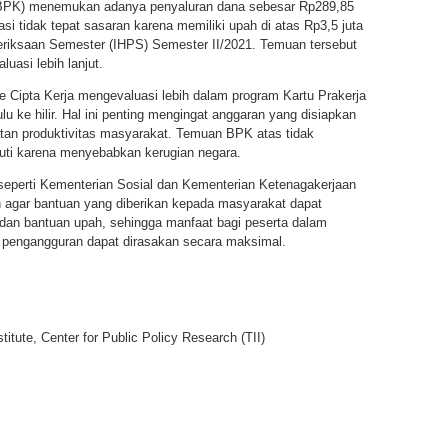
(BPK) menemukan adanya penyaluran dana sebesar Rp289,85
asi tidak tepat sasaran karena memiliki upah di atas Rp3,5 juta
meriksaan Semester (IHPS) Semester II/2021. Temuan tersebut
uasi lebih lanjut.
 Cipta Kerja mengevaluasi lebih dalam program Kartu Prakerja
u ke hilir. Hal ini penting mengingat anggaran yang disiapkan
katan produktivitas masyarakat. Temuan BPK atas tidak
juti karena menyebabkan kerugian negara.
eperti Kementerian Sosial dan Kementerian Ketenagakerjaan
an agar bantuan yang diberikan kepada masyarakat dapat
i dan bantuan upah, sehingga manfaat bagi peserta dalam
n pengangguran dapat dirasakan secara maksimal.
itute, Center for Public Policy Research (TII)