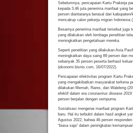
Sebelumnya, pencapaian Kartu Prakerja pad
kepada 3,46 juta penerima manfaat yang be
persen diantaranya berasal dari kabupaten/
mencakup calon pekerja migran Indonesia (
Besarnya penerima manfaat tersebut juga te
yang dilakukan oleh lembaga penelitian te
meningkatkan pengetahuan mereka.
Seperti penelitian yang dilakukan Asia Pas
meningkatkan daya saing 89 persen dan me
sebanyak 35 persen peserta berhasil keluar
(ekonomi.bisnis.com, 16/07/2022).
Pencapaian efektivitas program Kartu Prak
yang mengakibatkan masyarakat terkena p
dilakukan Memah, Rares, dan Waleleng (20
efektif dalam era
coronavirus disease 2019
persen berjalan dengan sempurna.
Sosialisasi mengenai manfaat program Kart
baru. Hal itu terbukti dalam hasil angket ya
Agustus 2022, bahwa 46 persen responden
“biasa saja” dalam peningkatan kemampuan