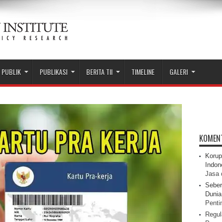
 PUBLIK
PUBLIKASI
BERITA TII
TIMELINE
GALERI
KOMEN
Korup
Indon
Jasa 
Seber
Dunia 
Pentin
Regul