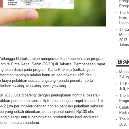
Panga
Pang
The I
Kebij
Indone
17 Ca
Memil
2017 
Jelan
Airlangga Hartarto, telah mengumumkan keberlanjutan program
TERBA
omite Cipta Kerja, Senin (03/10) di Jakarta. Pembahasan rapat
ng akan dituju pada program Kartu Prakerja (setkab.go.id,
Menga
emerintah nantinya adalah bantuan peningkatan
skill
dan
3 Aug
n biaya pelatihan secara langsung kepada peserta, serta
TII B
elatihan
skilling, reskilling,
dan
upskilling
.
Juli,
un 2023 juga dibarengi dengan peningkatan nominal besaran
The I
ahkan pemerintah senilai Rp5 triliun dengan target kepada 1,5
Progr
,2 juta per individu dengan rincian bantuan pelatihan sebesar
Catat
bu yang sekali diberikan, serta insentif survei Rp100 ribu
Perli
angin segar untuk peningkatan produktivitas bagi angkatan
The I
konomi setelah pandemi.
2026 