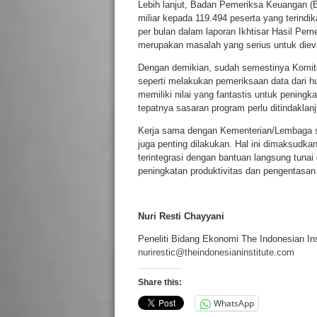
Lebih lanjut, Badan Pemeriksa Keuangan 
miliar kepada 119.494 peserta yang terindik
per bulan dalam laporan Ikhtisar Hasil Pe
merupakan masalah yang serius untuk dieval
Dengan demikian, sudah semestinya Komite
seperti melakukan pemeriksaan data dari hul
memiliki nilai yang fantastis untuk pening
tepatnya sasaran program perlu ditindaklan
Kerja sama dengan Kementerian/Lembaga s
juga penting dilakukan. Hal ini dimaksudk
terintegrasi dengan bantuan langsung tuna
peningkatan produktivitas dan pengentasa
Nuri
Resti Chayyani
Peneliti Bidang Ekonomi The Indonesian Inst
nurirestic@theindonesianinstitute.com
Share this:
WhatsApp