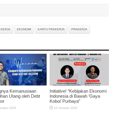
 KERJA
EKONOMI
KARTU PRAKERJA
PRAKERJA
gnya Kemanusiaan
Initiative! “Kebijakan Ekonomi
han Utang oleh Debt
Indonesia di Bawah ‘Gaya
tor
Koboi’ Purbaya”
ember 2025
23 October 2025