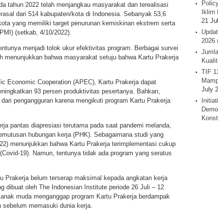
Polic
a tahun 2022 telah menjangkau masyarakat dan terealisasi
Iklim 
rasal dari 514 kabupaten/kota di Indonesia. Sebanyak 53,6
21 Ju
kota yang memiliki target penurunan kemiskinan ekstrem serta
Updat
PMI) (setkab, 4/10/2022).
2026 
ntunya menjadi tolok ukur efektivitas program. Berbagai survei
Jumla
lah menunjukkan bahwa masyarakat setuju bahwa Kartu Prakerja
Kuali
TIF 1
Mamp
ific Economic Cooperation (APEC), Kartu Prakerja dapat
July 
ningkatkan 93 persen produktivitas pesertanya. Bahkan,
 dari pengangguran karena mengikuti program Kartu Prakerja
Initi
Demok
Konst
erja pantas diapresiasi terutama pada saat pandemi melanda,
emutusan hubungan kerja (PHK). Sebagaimana studi yang
22) menunjukkan bahwa Kartu Prakerja terimplementasi cukup
(Covid-19). Namun, tentunya tidak ada program yang seratus
u Prakerja belum terserap maksimal kepada angkatan kerja
ng dibuat oleh The Indonesian Institute periode 26 Juli – 12
 anak muda menganggap program Kartu Prakerja berdampak
 sebelum memasuki dunia kerja.