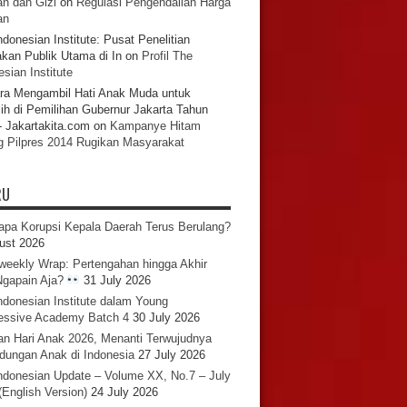
n dan Gizi
on
Regulasi Pengendalian Harga
an
ndonesian Institute: Pusat Penelitian
akan Publik Utama di In
on
Profil The
sian Institute
ra Mengambil Hati Anak Muda untuk
ih di Pemilihan Gubernur Jakarta Tahun
- Jakartakita.com
on
Kampanye Hitam
g Pilpres 2014 Rugikan Masyarakat
RU
pa Korupsi Kepala Daerah Terus Berulang?
ust 2026
iweekly Wrap: Pertengahan hingga Akhir
 Ngapain Aja?
31 July 2026
ndonesian Institute dalam Young
essive Academy Batch 4
30 July 2026
an Hari Anak 2026, Menanti Terwujudnya
ndungan Anak di Indonesia
27 July 2026
ndonesian Update – Volume XX, No.7 – July
(English Version)
24 July 2026