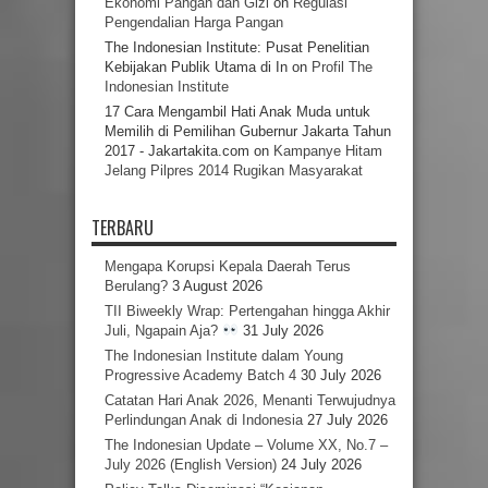
Ekonomi Pangan dan Gizi
on
Regulasi
Pengendalian Harga Pangan
The Indonesian Institute: Pusat Penelitian
Kebijakan Publik Utama di In
on
Profil The
Indonesian Institute
17 Cara Mengambil Hati Anak Muda untuk
Memilih di Pemilihan Gubernur Jakarta Tahun
2017 - Jakartakita.com
on
Kampanye Hitam
Jelang Pilpres 2014 Rugikan Masyarakat
TERBARU
Mengapa Korupsi Kepala Daerah Terus
Berulang?
3 August 2026
TII Biweekly Wrap: Pertengahan hingga Akhir
Juli, Ngapain Aja?
31 July 2026
The Indonesian Institute dalam Young
Progressive Academy Batch 4
30 July 2026
Catatan Hari Anak 2026, Menanti Terwujudnya
Perlindungan Anak di Indonesia
27 July 2026
The Indonesian Update – Volume XX, No.7 –
July 2026 (English Version)
24 July 2026