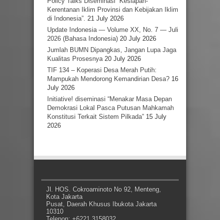
Policy Talks Diseminasi “Kesiapan-
Kerentanan Iklim Provinsi dan Kebijakan Iklim
di Indonesia”.
21 July 2026
Update Indonesia — Volume XX, No. 7 — Juli
2026 (Bahasa Indonesia)
20 July 2026
Jumlah BUMN Dipangkas, Jangan Lupa Jaga
Kualitas Prosesnya
20 July 2026
TIF 134 – Koperasi Desa Merah Putih:
Mampukah Mendorong Kemandirian Desa?
16
July 2026
Initiative! diseminasi “Menakar Masa Depan
Demokrasi Lokal Pasca Putusan Mahkamah
Konstitusi Terkait Sistem Pilkada”
15 July
2026
Jl. HOS. Cokroaminoto No 92, Menteng,
Kota Jakarta
Pusat, Daerah Khusus Ibukota Jakarta
10310
Telepon: +6221 3158032