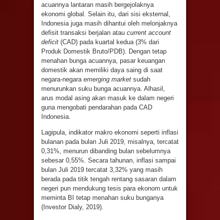
acuannya lantaran masih bergejolaknya
ekonomi global. Selain itu, dari sisi eksternal,
Indonesia juga masih dihantui oleh melonjaknya
defisit transaksi berjalan atau
current account
deficit
(CAD) pada kuartal kedua (3% dari
Produk Domestik Bruto/PDB). Dengan tetap
menahan bunga acuannya, pasar keuangan
domestik akan memiliki daya saing di saat
negara-negara
emerging market
sudah
menurunkan suku bunga acuannya. Alhasil,
arus modal asing akan masuk ke dalam negeri
guna mengobati pendarahan pada CAD
Indonesia.
Lagipula, indikator makro ekonomi seperti inflasi
bulanan pada bulan Juli 2019, misalnya, tercatat
0,31%, menurun dibanding bulan sebelumnya
sebesar 0,55%. Secara tahunan, inflasi sampai
bulan Juli 2019 tercatat 3,32% yang masih
berada pada titik tengah rentang sasaran dalam
negeri pun mendukung tesis para ekonom untuk
meminta BI tetap menahan suku bunganya
(Investor Dialy, 2019).