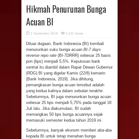
Hikmah Penurunan Bunga
Acuan BI
2 September 2019
2,211 Views
Diluar dugaan, Bank Indonesia (BI) kembali
menurunkan suku bunga acuan
BI-7
days
reverse repo rate
(BI-7DRRR) sebesar 25 basis
pon (bps) menjadi 5,5%. Keputusan bank
sentral itu diambil dalam Rapat Dewan Gubernur
(RDG) BI yang digelar Kamis (22/8) kemarin
(Bank Indonesia, 2019). Jika dihitung,
pemangkasan bunga acuan tersebut adalah
yang kedua kalinya dalam sebulan terakhir.
Sebelumnya, BI juga menurunkan bunga acuan
sebesar 25 bps menjadi 5,75% pada tanggal 18
Juli lalu. Jika diakumulasi, BI sudah
memangkas 50 bps bunga acuannya sejak
memasuki semester kedua tahun 2019 ini.
Sebelumnya, banyak ekonom memberi aba-aba
kepada BI untuk tetap menahan bunga