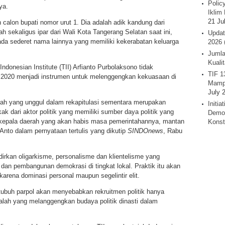
Polic
ya.
Iklim 
21 Ju
calon bupati nomor urut 1. Dia adalah adik kandung dari
 sekaligus ipar dari Wali Kota Tangerang Selatan saat ini,
Updat
ada sederet nama lainnya yang memiliki kekerabatan keluarga
2026 
Jumla
Kuali
ndonesian Institute (TII) Arfianto Purbolaksono tidak
TIF 1
da 2020 menjadi instrumen untuk melenggengkan kekuasaan di
Mamp
July 
aerah yang unggul dalam rekapitulasi sementara merupakan
Initi
akak dari aktor politik yang memiliki sumber daya politik yang
Demok
ti kepala daerah yang akan habis masa pemerintahannya, mantan
Konst
Anto dalam pernyataan tertulis yang dikutip
SINDOnews
, Rabu
dirkan oligarkisme, personalisme dan klientelisme yang
n pembangunan demokrasi di tingkat lokal. Praktik itu akan
 karena dominasi personal maupun segelintir elit.
tubuh parpol akan menyebabkan rekruitmen politik hanya
lalah yang melanggengkan budaya politik dinasti dalam