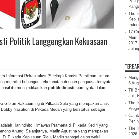
Panga
Pang
The I
Kebij
Indone
17 Ca
sti Politik Langgengkan Kekuasaan
Memil
2017 
Jelan
TERBA
em Informasi Rekapitulasi (Sirekap) Komisi Pemilihan Umum
Menga
ng memiliki hubungan kekerabatan dengan penguasa ternyata
3 Aug
, hasil itu mengindikasikan
politik dinasti
kian nyata dalam
TII B
Juli,
The I
ya Gibran Rakabuming di Pilkada Solo yang merupakan anak
Progr
 Bobby Nasution di Pilkada Medan yang berstatus sebagai
Catat
Perli
a adalah Hanindhito Himawan Pramana di Pilkada Kediri yang
The I
ramono Anung. Selanjutnya, Marlin Agustina yang merupakan
2026 
 Di Pilkada Kepulauan Riau, Marlin sebagai calon wakil