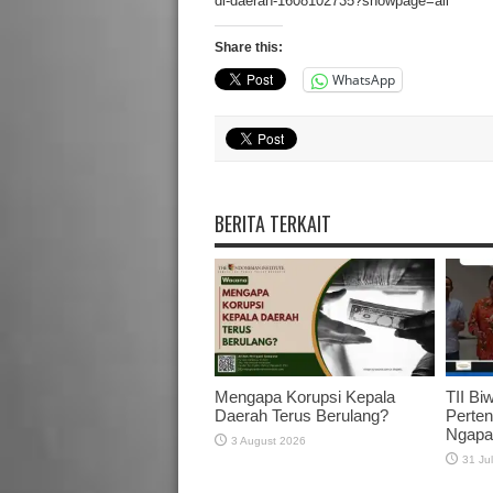
di-daerah-1608102735?showpage=all
Share this:
WhatsApp
BERITA TERKAIT
Mengapa Korupsi Kepala
TII Bi
Daerah Terus Berulang?
Perten
Ngapa
3 August 2026
31 Ju