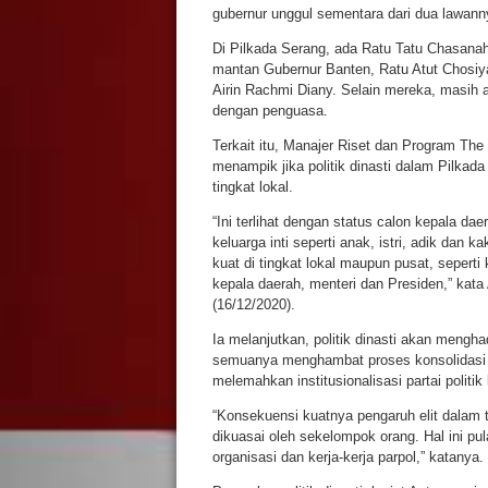
gubernur unggul sementara dari dua lawann
Di Pilkada Serang, ada Ratu Tatu Chasanah 
mantan Gubernur Banten, Ratu Atut Chosiyah
Airin Rachmi Diany. Selain mereka, masih 
dengan penguasa.
Terkait itu, Manajer Riset dan Program The I
menampik jika politik dinasti dalam Pilka
tingkat lokal.
“Ini terlihat dengan status calon kepala d
keluarga inti seperti anak, istri, adik dan k
kuat di tingkat lokal maupun pusat, seper
kepala daerah, menteri dan Presiden,” kata 
(16/12/2020).
Ia melanjutkan, politik dinasti akan mengha
semuanya menghambat proses konsolidasi da
melemahkan institusionalisasi partai politik
“Konsekuensi kuatnya pengaruh elit dalam 
dikuasai oleh sekelompok orang. Hal ini pu
organisasi dan kerja-kerja parpol,” katanya.