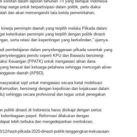
adi sorotan dalam laporan tahunan TII yang bertajuk Indonesia
tiap warga untuk berpartisipasi dalam politik, perlu diakui
asalah dan akan memengaruhi tata kelola pemerintahan,
inerja pemimpin daerah yang terpilih melalui Pilkada dalam
keterikatan pemimpin yang terpilih dengan politik dinasti
an, serta relasi dan kepentingan yang berkelindan,” ujarnya.
jadi pembelajaran dalam penyelenggaraan pilkada serentak yang
 penyelenggara pemilu seperti KPU dan Bawaslu bersinergi
saksi Keuangan (PPATK) untuk mengawasi aliran dana
ang berasal dari keluarga petahana sehingga mencegah aliran
nggaran daerah (APBD).
masyarakat sipil untuk mengawasi secara ketat mobilisasi
. Kemudian, bersinergi dengan kepolisian dan kejaksaan dalam
) sehingga secara profesional dan tegas untuk penegakan
politik dinasti di Indonesia harus disikapi dengan serius
l kelembagaan parpol. Reformasi dilakukan dengan
 dapat lebih terbuka dan mengedepankan meritokrasi.
/12/hasil-pilkada-2020-dinasti-politik-langgengkan-kekuasaan-