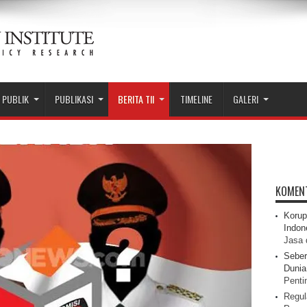
 PUBLIK
PUBLIKASI
BERITA TII
TIMELINE
GALERI
KOMEN
Korup
Indon
Jasa 
Seber
Dunia 
Pentin
Regul