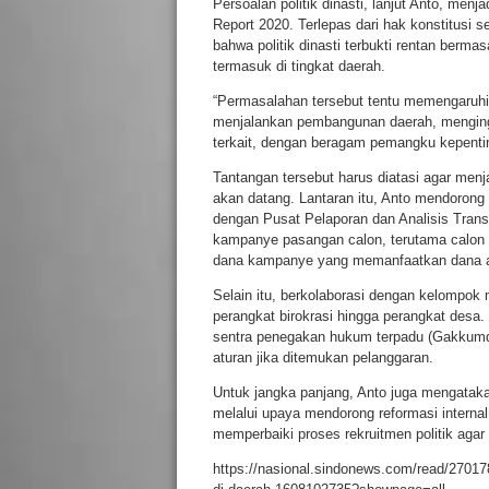
Persoalan politik dinasti, lanjut Anto, menj
Report 2020. Terlepas dari hak konstitusi se
bahwa politik dinasti terbukti rentan berm
termasuk di tingkat daerah.
“Permasalahan tersebut tentu memengaruhi k
menjalankan pembangunan daerah, mengingat 
terkait, dengan beragam pemangku kepenting
Tantangan tersebut harus diatasi agar men
akan datang. Lantaran itu, Anto mendorong
dengan Pusat Pelaporan dan Analisis Tran
kampanye pasangan calon, terutama calon y
dana kampanye yang memanfaatkan dana a
Selain itu, berkolaborasi dengan kelompok 
perangkat birokrasi hingga perangkat desa
sentra penegakan hukum terpadu (Gakkumdu
aturan jika ditemukan pelanggaran.
Untuk jangka panjang, Anto juga mengatakan 
melalui upaya mendorong reformasi interna
memperbaiki proses rekruitmen politik agar
https://nasional.sindonews.com/read/270178