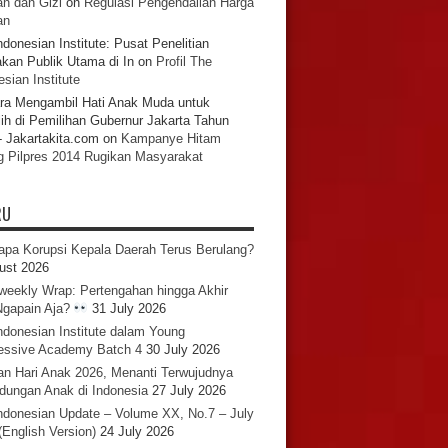
n dan Gizi
on
Regulasi Pengendalian Harga
an
ndonesian Institute: Pusat Penelitian
akan Publik Utama di In
on
Profil The
sian Institute
ra Mengambil Hati Anak Muda untuk
ih di Pemilihan Gubernur Jakarta Tahun
- Jakartakita.com
on
Kampanye Hitam
g Pilpres 2014 Rugikan Masyarakat
RU
pa Korupsi Kepala Daerah Terus Berulang?
ust 2026
iweekly Wrap: Pertengahan hingga Akhir
 Ngapain Aja?
31 July 2026
ndonesian Institute dalam Young
essive Academy Batch 4
30 July 2026
an Hari Anak 2026, Menanti Terwujudnya
ndungan Anak di Indonesia
27 July 2026
ndonesian Update – Volume XX, No.7 – July
(English Version)
24 July 2026