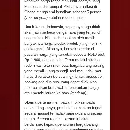
kenaikan harga tanpa menuntut adanya uang
kembalian dari penjual. Akibatnya, inflasi di
Ghana mengalami kenaikan sebesar 5 persen
(year on year)
setelah redenominasi.
Untuk kasus Indonesia, sepertinya juga tidak
akan jauh berbeda dengan apa yang terjadi di
negara lain. Hal ini disebabkan oleh masih
banyaknya harga produk-produk yang memiliki
angka ganjil. Misalnya, banyak beredar di
pasaran harga yang tercetak sebesar Rp10.560,
Rp11.900, dan lain-lain. Tentu melalui skema
redominasi akan membuat harga barang-barang
yang memiliki angka ganjil tadi mau tidak mau
harus dibulatkan (
re-
scalling). Untuk proses
re-
scalling
ada dua opsi yang dapat dilakukan;
membulatkan ke bawah (menurunkan harga)
atau membulatkan ke atas
(mark-up)
.
Skema pertama membawa implikasi pada
deflasi. Logikanya, pembulatan ini akan terjadi
secara massal terhadap barang-barang secara
umum. Secara teoritis, skema ini akan
berdampak kepada penurunan harga barang
yang curam dan hal ini akan berlangsung dalam