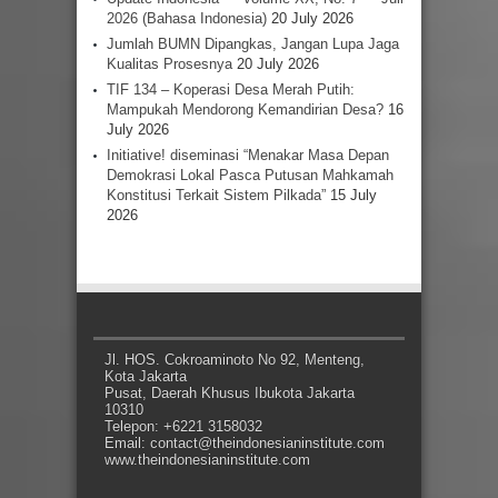
2026 (Bahasa Indonesia)
20 July 2026
Jumlah BUMN Dipangkas, Jangan Lupa Jaga
Kualitas Prosesnya
20 July 2026
TIF 134 – Koperasi Desa Merah Putih:
Mampukah Mendorong Kemandirian Desa?
16
July 2026
Initiative! diseminasi “Menakar Masa Depan
Demokrasi Lokal Pasca Putusan Mahkamah
Konstitusi Terkait Sistem Pilkada”
15 July
2026
Jl. HOS. Cokroaminoto No 92, Menteng,
Kota Jakarta
Pusat, Daerah Khusus Ibukota Jakarta
10310
Telepon: +6221 3158032
Email: contact@theindonesianinstitute.com
www.theindonesianinstitute.com