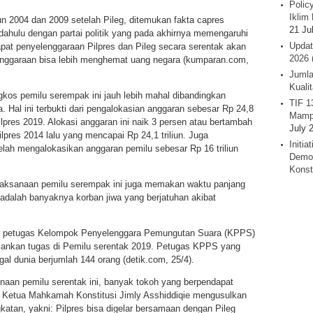
Polic
Iklim 
n 2004 dan 2009 setelah Pileg, ditemukan fakta capres
21 Ju
h dahulu dengan partai politik yang pada akhirnya memengaruhi
Updat
apat penyelenggaraan Pilpres dan Pileg secara serentak akan
2026 
lenggaraan bisa lebih menghemat uang negara (kumparan.com,
Jumla
Kuali
kos pemilu serempak ini jauh lebih mahal dibandingkan
TIF 1
Hal ini terbukti dari pengalokasian anggaran sebesar Rp 24,8
Mamp
ilpres 2019. Alokasi anggaran ini naik 3 persen atau bertambah
July 
lpres 2014 lalu yang mencapai Rp 24,1 triliun. Juga
Initi
lah mengalokasikan anggaran pemilu sebesar Rp 16 triliun
Demok
Konst
aksanaan pemilu serempak ini juga memakan waktu panjang
i adalah banyaknya korban jiwa yang berjatuhan akibat
al petugas Kelompok Penyelenggara Pemungutan Suara (KPPS)
alankan tugas di Pemilu serentak 2019. Petugas KPPS yang
al dunia berjumlah 144 orang (detik.com, 25/4).
aan pemilu serentak ini, banyak tokoh yang berpendapat
n Ketua Mahkamah Konstitusi Jimly Asshiddiqie mengusulkan
katan, yakni: Pilpres bisa digelar bersamaan dengan Pileg