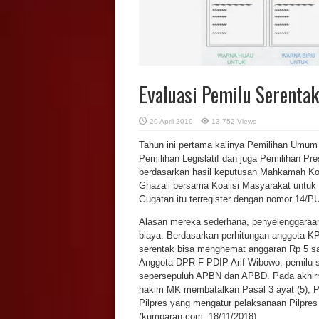
Evaluasi Pemilu Serenta
29 April 2019
13,752 Views
Tahun ini pertama kalinya Pemilihan Umum
Pemilihan Legislatif dan juga Pemilihan Pr
berdasarkan hasil keputusan Mahkamah Kon
Ghazali bersama Koalisi Masyarakat untuk 
Gugatan itu terregister dengan nomor 14/P
Alasan mereka sederhana, penyelenggaraan 
biaya. Berdasarkan perhitungan anggota KP
serentak bisa menghemat anggaran Rp 5 sa
Anggota DPR F-PDIP Arif Wibowo, pemilu s
sepersepuluh APBN dan APBD. Pada akhirn
hakim MK membatalkan Pasal 3 ayat (5), Pas
Pilpres yang mengatur pelaksanaan Pilpres 
(kumparan.com, 18/11/2018).