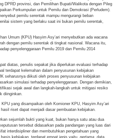
g DPRD provinsi, dan Pemilihan Bupati/Walikota dengan Pileg
aikan Perkumpulan untuk Pemilu dan Demokrasi (Perludem).
i menyebut pemilu serentak mampu mengurangi beban
ilai sistem yang berlaku saat ini bukan pemilu serentak,
ilihan Umum (KPU) Hasyim Asy’ari menyebutkan ada wacana
ah dengan pemilu serentak di tingkat nasional. Wacana itu,
terhadap penyelenggaraan Pemilu 2019 dan Pemilu 2014
t diatas, penulis sepakat jika diperlukan evaluasi terhadap
wal terdapat kelemahan dalam penyusunan kebijakan
K seharusnya diikuti oleh proses penyusunan kebijakan
dasarkan simulasi terhadap penyelenggaraan. Dengan demikian,
ifikasi sejak awal dan langkah-langkah untuk mitigasi resiko
ak diinginkan.
asi KPU yang disampaikan oleh Komioner KPU, Hasyim Asy’ari
hasil riset dapat menjadi dasar pembuatan kebijakan.
rkan sejumlah bukti yang kuat, bukan hanya satu atau dua
 keputusan tersebut didasarkan pada pandangan yang luas dari
sifat interdisipliner dan membutuhkan pengetahuan yang
basis kebijakan, terdapat empat jenis yaitu,
pertama,
data