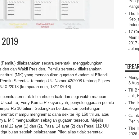
Panga
Pang
The I
Kebij
Indone
17 Ca
k 2019
Memil
2017 
Jelan
 (Pemilu) dilaksanakan secara serentak, menggabungkan
TERBA
esiden dan Wakil Presiden. Pemilu serentak dilaksanakan
stitusi (MK) yang mengabulkan gugatan Akademisi Effendi
Menga
Pemilu Serentak terhadap UU Nomor 42/2008 tentang Pilpres.
3 Aug
UU-XI/2013 (kumparan.com, 18/11/2018).
TII B
Juli,
pemilu serentak lebih efisien baik dari segi waktu maupun
U saat itu, Ferry Kurnia Rizkiyansyah, penyelenggaraan pemilu
The I
mpai Rp 10 triliun. Sedangkan berdasarkan perhitungan
Progr
erentak mampu menghemat dana sekitar Rp 150 triliun, atau
Catat
ya, MK mengabulkan sebagian gugatan tersebut. Majelis
Perli
al 12 ayat (1) dan (2), Pasal 14 ayat (2) dan Pasal 112 UU
The I
tiga bulan setelah pelaksanaan Pileg alias tidak serentak
2026 