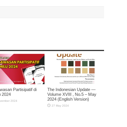
asan Partisipatif di
The Indonesian Update —
u 2024
Volume XVIII , No.5 – May
2024 (English Version)
vember 2024
27 May 2024