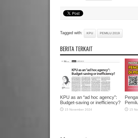
Tagged with:
KPU
PEMILU 2019
BERITA TERKAIT
KPU as an “ad hoc agency”:
Pengaw
Budget-saving or inefficiency?
Pemil
15 November 2024
15 No