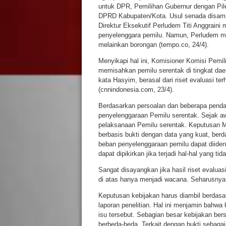
untuk DPR, Pemilihan Gubernur dengan Pile
DPRD Kabupaten/Kota. Usul senada disamp
Direktur Eksekutif Perludem Titi Anggrain
penyelenggara pemilu. Namun, Perludem men
melainkan borongan (tempo.co, 24/4).
Menyikapi hal ini, Komisioner Komisi Pem
memisahkan pemilu serentak di tingkat daer
kata Hasyim, berasal dari riset evaluasi 
(cnnindonesia.com, 23/4).
Berdasarkan persoalan dan beberapa pendapa
penyelenggaraan Pemilu serentak. Sejak a
pelaksanaan Pemilu serentak. Keputusan M
berbasis bukti dengan data yang kuat, ber
beban penyelenggaraan pemilu dapat diident
dapat dipikirkan jika terjadi hal-hal yang tid
Sangat disayangkan jika hasil riset evalu
di atas hanya menjadi wacana. Seharusnya 
Keputusan kebijakan harus diambil berdasa
laporan penelitian. Hal ini menjamin bahwa
isu tersebut. Sebagian besar kebijakan ber
berbeda-beda. Terkait dengan bukti sebagai 