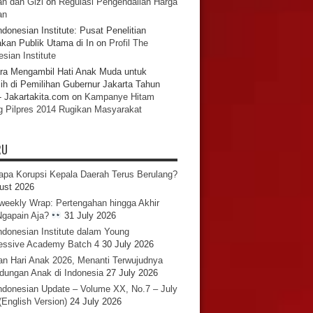
n dan Gizi
on
Regulasi Pengendalian Harga
an
ndonesian Institute: Pusat Penelitian
akan Publik Utama di In
on
Profil The
sian Institute
ra Mengambil Hati Anak Muda untuk
ih di Pemilihan Gubernur Jakarta Tahun
- Jakartakita.com
on
Kampanye Hitam
g Pilpres 2014 Rugikan Masyarakat
RU
pa Korupsi Kepala Daerah Terus Berulang?
ust 2026
iweekly Wrap: Pertengahan hingga Akhir
 Ngapain Aja?
31 July 2026
ndonesian Institute dalam Young
essive Academy Batch 4
30 July 2026
an Hari Anak 2026, Menanti Terwujudnya
ndungan Anak di Indonesia
27 July 2026
ndonesian Update – Volume XX, No.7 – July
(English Version)
24 July 2026