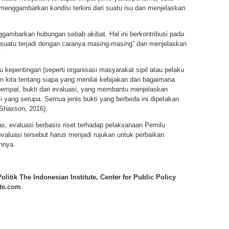
 menggambarkan kondisi terkini dari suatu isu dan menjelaskan
ggambarkan hubungan sebab akibat. Hal ini berkontribusi pada
suatu terjadi dengan caranya masing-masing” dan menjelaskan
.
 kepentingan (seperti organisasi masyarakat sipil atau pelaku
 kita tentang siapa yang menilai kebijakan dan bagaimana
empat,
bukti dari evaluasi, yang membantu menjelaskan
si yang serupa. Semua jenis bukti yang berbeda ini dipetakan
Shaxson, 2016).
as, evaluasi berbasis riset terhadap pelaksanaan Pemilu
 evaluasi tersebut harus menjadi rujukan untuk perbaikan
nnya.
olitik The Indonesian Institute, Center for Public Policy
ute.com