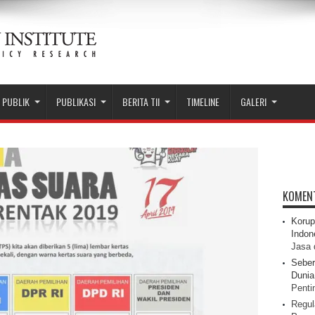
 PUBLIK
PUBLIKASI
BERITA TII
TIMELINE
GALERI
KOMEN
Korup
Indon
Jasa 
Seber
Dunia 
Pentin
Regul