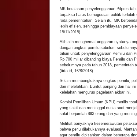
MK beralasan penyelenggaraan Pilpres tahu
terpaksa harus bernegosiasi politik terlebi
roda pemerintahan. Selain itu, MK berpend
lebih efisien, sehingga pembiayaan penye
18/11/2018).
Alih-alih menghemat anggaran nyatanya ong
dengan ongkos pemilu sebelum-sebelumnya. 
triliun untuk penyelenggaraan Pemilu dan P
Rp 700 miliar dibanding biaya Pemilu dan Pi
sebelumnya pada tahun 2018, pemerintah te
(tirto.id, 16/8/2018).
Selain membengkaknya ongkos pemilu, pel
dan melelahkan. Buntut panjang dari hal in
kelelahan mengurus pagelaran akbar ini.
Komisi Pemilihan Umum (KPU) merilis tot
yang sakit dan meninggal dunia saat menj
sakit berjumlah 883 orang dan yang meningg
Melihat banyaknya kesemerawutan pelaksan
bahwa perlu dilakukannya evaluasi. Manta
agar pemilu dipisahkan dalam beberapa ting