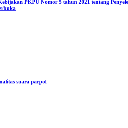
i Kebijakan PKPU Nomor 5 tahun 2021 tentang Penyel
erbuka
alitas suara parpol