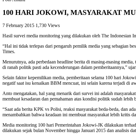
100 HARI JOKOWI, MASYARAKAT M
7 February 2015
1,730 Views
Hasil survei media monitoring yang dilakukan oleh The Indonesian I
“Hal ini tidak terlepas dari pengaruh pemilik media yang sebagian b
Times.
Menurutnya, ada perbedaan headline berita di masing-masing media, ter
di ranah politik pasti ada kecenderungan dalam pemberitaannya,” uja
Selain faktor kepemilikan media, pemberitaan selama 100 hari Jokow
negatif saat isu kenaikan BBM mencuat, ini selain karena terjadi di
Anto mengatakan, hal yang menarik dari survei ini adalah masyarak
membuat kesadaran dan pemahaman atas kondisi politik sudah lebih b
“Saat ada berita KPK vs Polisi, reaksi masyarakat beda-beda, dan ad
menambahkan bahwa keadaan ini membuat masyarakat lebih kritis da
Media monitoring 100 hari Pemerintahan Jokowi-JK dilakukan terhad
dilakukan sejak bulan November hingga Januari 2015 dan analisis dat