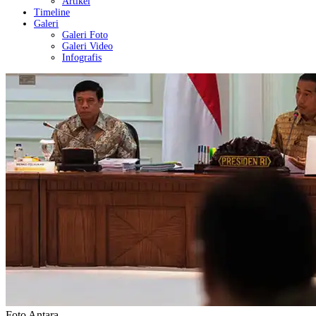
Artikel
Timeline
Galeri
Galeri Foto
Galeri Video
Infografis
Foto Antara