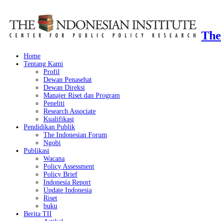
The
Home
Tentang Kami
Profil
Dewan Penasehat
Dewan Direksi
Manajer Riset dan Program
Peneliti
Research Associate
Kualifikasi
Pendidikan Publik
The Indonesian Forum
Ngobi
Publikasi
Wacana
Policy Assessment
Policy Brief
Indonesia Report
Update Indonesia
Riset
buku
Berita TII