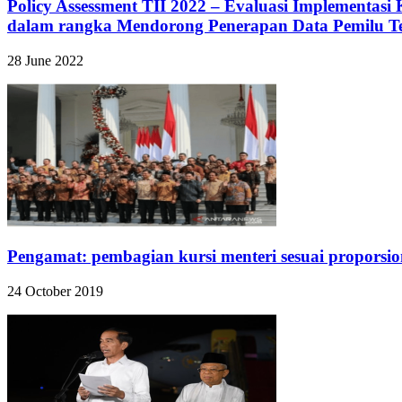
Policy Assessment TII 2022 – Evaluasi Implementas
dalam rangka Mendorong Penerapan Data Pemilu T
28 June 2022
Pengamat: pembagian kursi menteri sesuai proporsion
24 October 2019