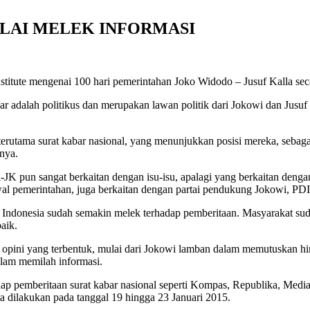
ULAI MELEK INFORMASI
nstitute mengenai 100 hari pemerintahan Joko Widodo – Jusuf Kalla se
esar adalah politikus dan merupakan lawan politik dari Jokowi dan Jus
utama surat kabar nasional, yang menunjukkan posisi mereka, sebagai op
rnya.
i-JK pun sangat berkaitan dengan isu-isu, apalagi yang berkaitan den
 awal pemerintahan, juga berkaitan dengan partai pendukung Jokowi, PD
at Indonesia sudah semakin melek terhadap pemberitaan. Masyarakat 
aik.
a opini yang terbentuk, mulai dari Jokowi lamban dalam memutuskan hi
lam memilah informasi.
ap pemberitaan surat kabar nasional seperti Kompas, Republika, Med
a dilakukan pada tanggal 19 hingga 23 Januari 2015.