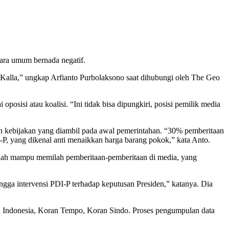
cara umum bernada negatif.
uf Kalla,” ungkap Arfianto Purbolaksono saat dihubungi oleh The Geo
osisi atau koalisi. “Ini tidak bisa dipungkiri, posisi pemilik media
gan kebijakan yang diambil pada awal pemerintahan. “30% pemberitaan
I-P, yang dikenal anti menaikkan harga barang pokok,” kata Anto.
sudah mampu memilah pemberitaan-pemberitaan di media, yang
ngga intervensi PDI-P terhadap keputusan Presiden,” katanya. Dia
ia Indonesia, Koran Tempo, Koran Sindo. Proses pengumpulan data