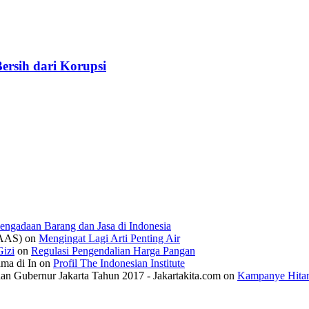
ersih dari Korupsi
engadaan Barang dan Jasa di Indonesia
IAAS)
on
Mengingat Lagi Arti Penting Air
izi
on
Regulasi Pengendalian Harga Pangan
ama di In
on
Profil The Indonesian Institute
n Gubernur Jakarta Tahun 2017 - Jakartakita.com
on
Kampanye Hitam