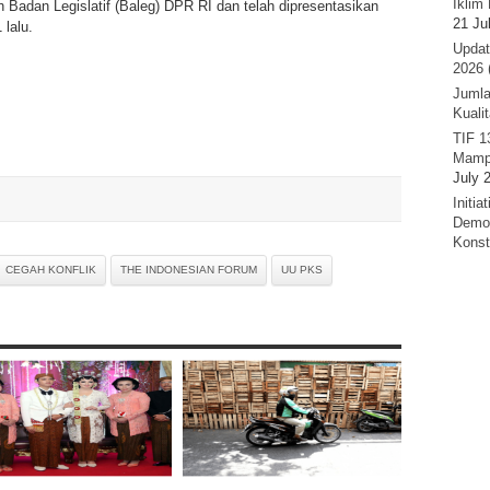
Iklim 
 Badan Legislatif (Baleg) DPR RI dan telah dipresentasikan
21 Ju
 lalu.
Updat
2026 
Jumla
Kuali
TIF 1
Mamp
July 
Initi
Demok
Konst
CEGAH KONFLIK
THE INDONESIAN FORUM
UU PKS