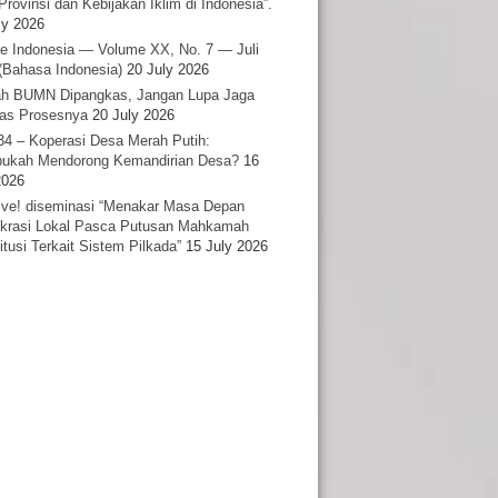
Provinsi dan Kebijakan Iklim di Indonesia”.
ly 2026
e Indonesia — Volume XX, No. 7 — Juli
(Bahasa Indonesia)
20 July 2026
h BUMN Dipangkas, Jangan Lupa Jaga
tas Prosesnya
20 July 2026
34 – Koperasi Desa Merah Putih:
ukah Mendorong Kemandirian Desa?
16
2026
ative! diseminasi “Menakar Masa Depan
rasi Lokal Pasca Putusan Mahkamah
itusi Terkait Sistem Pilkada”
15 July 2026