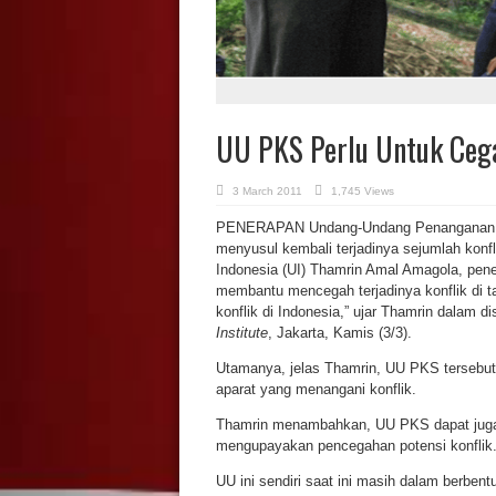
UU PKS Perlu Untuk Cega
3 March 2011
1,745 Views
PENERAPAN Undang-Undang Penanganan Kon
menyusul kembali terjadinya sejumlah konfl
Indonesia (UI) Thamrin Amal Amagola, pen
membantu mencegah terjadinya konflik di ta
konflik di Indonesia,” ujar Thamrin dalam d
Institute
, Jakarta, Kamis (3/3).
Utamanya, jelas Thamrin, UU PKS tersebu
aparat yang menangani konflik.
Thamrin menambahkan, UU PKS dapat juga 
mengupayakan pencegahan potensi konflik
UU ini sendiri saat ini masih dalam berb