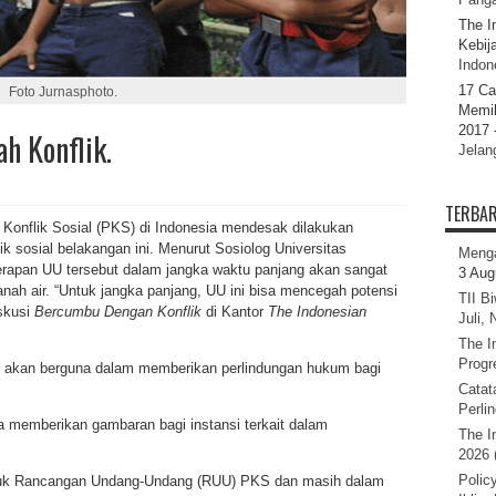
The I
Kebij
Indone
17 Ca
Foto Jurnasphoto.
Memil
2017 
h Konflik.
Jelan
TERBA
flik Sosial (PKS) di Indonesia mendesak dilakukan
ik sosial belakangan ini. Menurut Sosiolog Universitas
Menga
erapan UU tersebut dalam jangka waktu panjang akan sangat
3 Aug
nah air. “Untuk jangka panjang, UU ini bisa mencegah potensi
TII B
iskusi
Bercumbu Dengan Konflik
di Kantor
The Indonesian
Juli,
The I
Progr
t akan berguna dalam memberikan perlindungan hukum bagi
Catat
Perli
memberikan gambaran bagi instansi terkait dalam
The I
.
2026 
Polic
entuk Rancangan Undang-Undang (RUU) PKS dan masih dalam