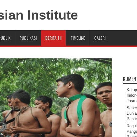
PUBLIK
PUBLIKASI
BERITA TII
TIMELINE
GALERI
KOMEN
Korup
Indon
Jasa 
Seber
Dunia 
Pentin
Regul
Panga
Pang