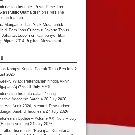
ndonesian Institute: Pusat Penelitian
akan Publik Utama di In
on
Profil The
sian Institute
ra Mengambil Hati Anak Muda untuk
ih di Pemilihan Gubernur Jakarta Tahun
- Jakartakita.com
on
Kampanye Hitam
g Pilpres 2014 Rugikan Masyarakat
RU
pa Korupsi Kepala Daerah Terus Berulang?
ust 2026
iweekly Wrap: Pertengahan hingga Akhir
 Ngapain Aja? 👀
31 July 2026
ndonesian Institute dalam Young
essive Academy Batch 4
30 July 2026
an Hari Anak 2026, Menanti Terwujudnya
ndungan Anak di Indonesia
27 July 2026
ndonesian Update – Volume XX, No.7 – July
(English Version)
24 July 2026
y Talks Diseminasi “Kesiapan-Kerentanan