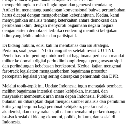
memperhitungkan risiko lingkungan dan generasi mendatang.
Artikel ini menantang pandangan konvensional bahwa pertumbuhan
harus dicapai dengan mengorbankan keberlanjutan. Kedua, kami
menyuguhkan analisis tentang keterkaitan antara demokrasi dan
perubahan iklim, dengan menyoroti bagaimana negara-negara
dengan sistem demokrasi terbuka cenderung memiliki kebijakan
iklim yang lebih ambisius dan partisipatif.
Di bidang hukum, edisi kali ini membahas dua isu strategis.
Pertama, soal peran TNI di ruang siber setelah revisi UU TNI.
Pembahasan ini penting untuk melihat bagaimana perluasan mandat
militer ke domain digital perlu diimbangi dengan pengawasan sipil
dan perlindungan kebebasan berekspresi. Kedua, kajian mengenai
fast-track legislation menggambarkan bagaimana prosedur
percepatan legislasi yang sering diterapkan pemerintah dan DPR.
Melalui topik-topik ini, Update Indonesia ingin mengajak pembaca
melihat bagaimana interaksi antara kebijakan, institusi, dan
masyarakat membentuk arah masa depan Indonesia. Publikasi
bulanan ini diharapkan dapat menjadi sumber analisis dan pemikiran
kritis yang berguna bagi pembuat kebijakan, pelaku usaha,
akademisi, dan masyarakat sipil dalam memahami perkembangan
isu-isu krusial di bidang ekonomi, politik, hukum, dan sosial di
Indonesia.