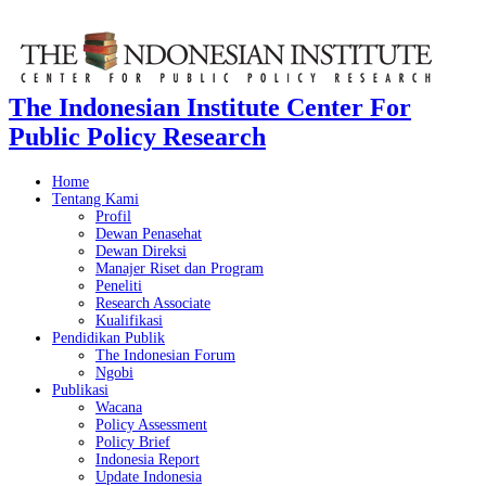
The Indonesian Institute Center For
Public Policy Research
Home
Tentang Kami
Profil
Dewan Penasehat
Dewan Direksi
Manajer Riset dan Program
Peneliti
Research Associate
Kualifikasi
Pendidikan Publik
The Indonesian Forum
Ngobi
Publikasi
Wacana
Policy Assessment
Policy Brief
Indonesia Report
Update Indonesia