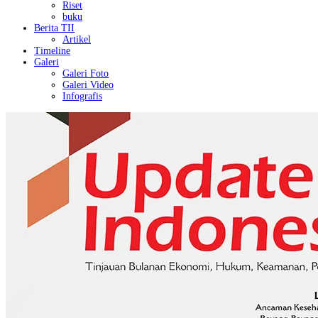
Riset
buku
Berita TII
Artikel
Timeline
Galeri
Galeri Foto
Galeri Video
Infografis