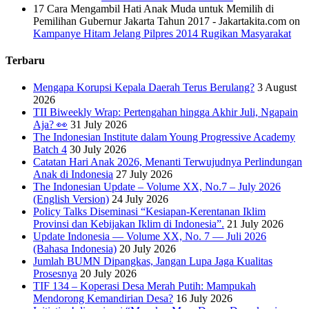
17 Cara Mengambil Hati Anak Muda untuk Memilih di
Pemilihan Gubernur Jakarta Tahun 2017 - Jakartakita.com
on
Kampanye Hitam Jelang Pilpres 2014 Rugikan Masyarakat
Terbaru
Mengapa Korupsi Kepala Daerah Terus Berulang?
3 August
2026
TII Biweekly Wrap: Pertengahan hingga Akhir Juli, Ngapain
Aja? 👀
31 July 2026
The Indonesian Institute dalam Young Progressive Academy
Batch 4
30 July 2026
Catatan Hari Anak 2026, Menanti Terwujudnya Perlindungan
Anak di Indonesia
27 July 2026
The Indonesian Update – Volume XX, No.7 – July 2026
(English Version)
24 July 2026
Policy Talks Diseminasi “Kesiapan-Kerentanan Iklim
Provinsi dan Kebijakan Iklim di Indonesia”.
21 July 2026
Update Indonesia — Volume XX, No. 7 — Juli 2026
(Bahasa Indonesia)
20 July 2026
Jumlah BUMN Dipangkas, Jangan Lupa Jaga Kualitas
Prosesnya
20 July 2026
TIF 134 – Koperasi Desa Merah Putih: Mampukah
Mendorong Kemandirian Desa?
16 July 2026