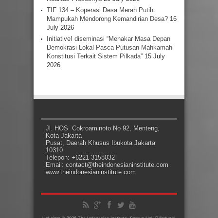
TIF 134 – Koperasi Desa Merah Putih:
Mampukah Mendorong Kemandirian Desa?
16
July 2026
Initiative! diseminasi “Menakar Masa Depan
Demokrasi Lokal Pasca Putusan Mahkamah
Konstitusi Terkait Sistem Pilkada”
15 July
2026
Jl. HOS. Cokroaminoto No 92, Menteng,
Kota Jakarta
Pusat, Daerah Khusus Ibukota Jakarta
10310
Telepon: +6221 3158032
Email: contact@theindonesianinstitute.com
www.theindonesianinstitute.com