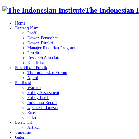
The Indonesian I
Home
Tentang Kami
Profil
Dewan Penasehat
Dewan Direksi
Manajer Riset dan Program
Peneliti
Research Associate
Kualifikasi
Pendidikan Publik
The Indonesian Forum
Ngobi
Publikasi
Wacana
Policy Assessment
Policy Brief
Indonesia Report
Update Indonesia
Riset
buku
Berita TII
Artikel
Timeline
Galeri