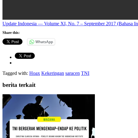
Update Indonesia — Volume XI, No. 7 – September 2017 (Bahasa In
Share this:
WhatsApp
Tagged with:
Hoax
Kekeringan
saracen
TNI
berita terkait