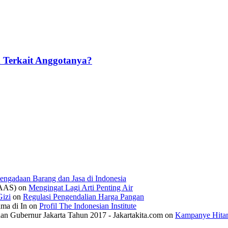
 Terkait Anggotanya?
engadaan Barang dan Jasa di Indonesia
IAAS)
on
Mengingat Lagi Arti Penting Air
izi
on
Regulasi Pengendalian Harga Pangan
ama di In
on
Profil The Indonesian Institute
n Gubernur Jakarta Tahun 2017 - Jakartakita.com
on
Kampanye Hitam