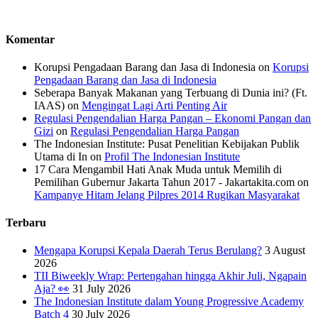
Komentar
Korupsi Pengadaan Barang dan Jasa di Indonesia
on
Korupsi
Pengadaan Barang dan Jasa di Indonesia
Seberapa Banyak Makanan yang Terbuang di Dunia ini? (Ft.
IAAS)
on
Mengingat Lagi Arti Penting Air
Regulasi Pengendalian Harga Pangan – Ekonomi Pangan dan
Gizi
on
Regulasi Pengendalian Harga Pangan
The Indonesian Institute: Pusat Penelitian Kebijakan Publik
Utama di In
on
Profil The Indonesian Institute
17 Cara Mengambil Hati Anak Muda untuk Memilih di
Pemilihan Gubernur Jakarta Tahun 2017 - Jakartakita.com
on
Kampanye Hitam Jelang Pilpres 2014 Rugikan Masyarakat
Terbaru
Mengapa Korupsi Kepala Daerah Terus Berulang?
3 August
2026
TII Biweekly Wrap: Pertengahan hingga Akhir Juli, Ngapain
Aja? 👀
31 July 2026
The Indonesian Institute dalam Young Progressive Academy
Batch 4
30 July 2026