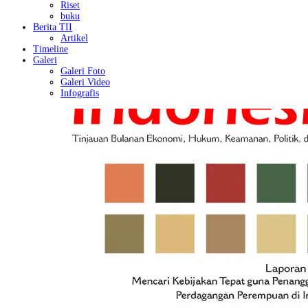
Riset
buku
Berita TII
Artikel
Timeline
Galeri
Galeri Foto
Galeri Video
Infografis