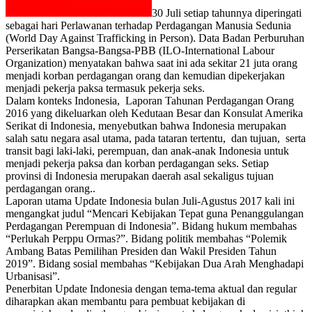
30 Juli setiap tahunnya diperingati
sebagai hari Perlawanan terhadap Perdagangan Manusia Sedunia
(World Day Against Trafficking in Person). Data Badan Perburuhan
Perserikatan Bangsa-Bangsa-PBB (ILO-International Labour
Organization) menyatakan bahwa saat ini ada sekitar 21 juta orang
menjadi korban perdagangan orang dan kemudian dipekerjakan
menjadi pekerja paksa termasuk pekerja seks.
Dalam konteks Indonesia, Laporan Tahunan Perdagangan Orang
2016 yang dikeluarkan oleh Kedutaan Besar dan Konsulat Amerika
Serikat di Indonesia, menyebutkan bahwa Indonesia merupakan
salah satu negara asal utama, pada tataran tertentu, dan tujuan, serta
transit bagi laki-laki, perempuan, dan anak-anak Indonesia untuk
menjadi pekerja paksa dan korban perdagangan seks. Setiap
provinsi di Indonesia merupakan daerah asal sekaligus tujuan
perdagangan orang..
Laporan utama Update Indonesia bulan Juli-Agustus 2017 kali ini
mengangkat judul “Mencari Kebijakan Tepat guna Penanggulangan
Perdagangan Perempuan di Indonesia”. Bidang hukum membahas
“Perlukah Perppu Ormas?”. Bidang politik membahas “Polemik
Ambang Batas Pemilihan Presiden dan Wakil Presiden Tahun
2019”. Bidang sosial membahas “Kebijakan Dua Arah Menghadapi
Urbanisasi”.
Penerbitan Update Indonesia dengan tema-tema aktual dan regular
diharapkan akan membantu para pembuat kebijakan di