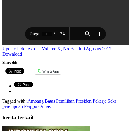
Update Indonesia — Volume X, No. 6 – Juli Agustus 2017
Download
Share this:
WhatsApp
Tagged with:
Ambang Batas Pemilihan Presiden
Pekerja Seks
perempuan
Perppu Ormas
berita terkait