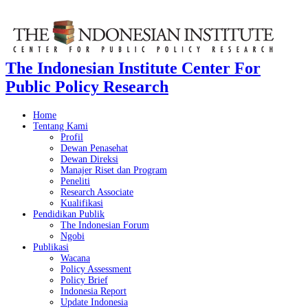
The Indonesian Institute Center For
Public Policy Research
Home
Tentang Kami
Profil
Dewan Penasehat
Dewan Direksi
Manajer Riset dan Program
Peneliti
Research Associate
Kualifikasi
Pendidikan Publik
The Indonesian Forum
Ngobi
Publikasi
Wacana
Policy Assessment
Policy Brief
Indonesia Report
Update Indonesia