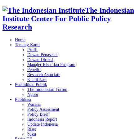
The Indonesian
Institute Center For Public Policy
Research
Home
Tentang Kami
Profil
Dewan Penasehat
Dewan Direksi
Manajer Riset dan Program
Peneliti
Research Associate
Kualifikasi
Pendidikan Publik
The Indonesian Forum
Ngobi
Publikasi
Wacana
Policy Assessment
Policy Brief
Indonesia Report
Update Indonesia
Riset
buku