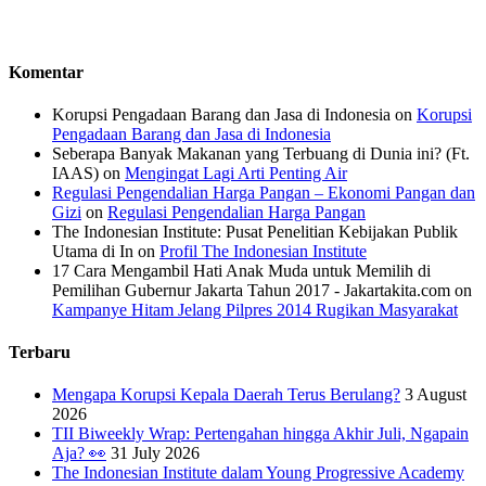
Komentar
Korupsi Pengadaan Barang dan Jasa di Indonesia
on
Korupsi
Pengadaan Barang dan Jasa di Indonesia
Seberapa Banyak Makanan yang Terbuang di Dunia ini? (Ft.
IAAS)
on
Mengingat Lagi Arti Penting Air
Regulasi Pengendalian Harga Pangan – Ekonomi Pangan dan
Gizi
on
Regulasi Pengendalian Harga Pangan
The Indonesian Institute: Pusat Penelitian Kebijakan Publik
Utama di In
on
Profil The Indonesian Institute
17 Cara Mengambil Hati Anak Muda untuk Memilih di
Pemilihan Gubernur Jakarta Tahun 2017 - Jakartakita.com
on
Kampanye Hitam Jelang Pilpres 2014 Rugikan Masyarakat
Terbaru
Mengapa Korupsi Kepala Daerah Terus Berulang?
3 August
2026
TII Biweekly Wrap: Pertengahan hingga Akhir Juli, Ngapain
Aja? 👀
31 July 2026
The Indonesian Institute dalam Young Progressive Academy