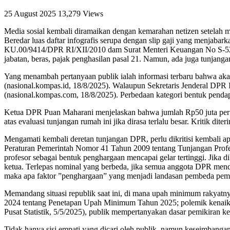
25 August 2025
13,279 Views
Media sosial kembali diramaikan dengan kemarahan netizen setelah
Beredar luas daftar infografis serupa dengan slip gaji yang menjab
KU.00/9414/DPR RI/XII/2010 dam Surat Menteri Keuangan No S-520/M
jabatan, beras, pajak penghasilan pasal 21. Namun, ada juga tunjangan
Yang menambah pertanyaan publik ialah informasi terbaru bahwa ak
(nasional.kompas.id, 18/8/2025). Walaupun Sekretaris Jenderal DPR 
(nasional.kompas.com, 18/8/2025). Perbedaan kategori bentuk pendap
Ketua DPR Puan Maharani menjelaskan bahwa jumlah Rp50 juta per b
atas evaluasi tunjangan rumah ini jika dirasa terlalu besar. Kritik dit
Mengamati kembali deretan tunjangan DPR, perlu dikritisi kembali a
Peraturan Pemerintah Nomor 41 Tahun 2009 tentang Tunjangan Prof
profesor sebagai bentuk penghargaan mencapai gelar tertinggi. Jik
ketua. Terlepas nominal yang berbeda, jika semua anggota DPR mend
maka apa faktor ”penghargaan” yang menjadi landasan pembeda pem
Memandang situasi republik saat ini, di mana upah minimum rakyat
2024 tentang Penetapan Upah Minimum Tahun 2025; polemik kenaikan
Pusat Statistik, 5/5/2025), publik mempertanyakan dasar pemikiran ke
Tidak hanya sisi empati yang dicari oleh publik, namun keseimbangan