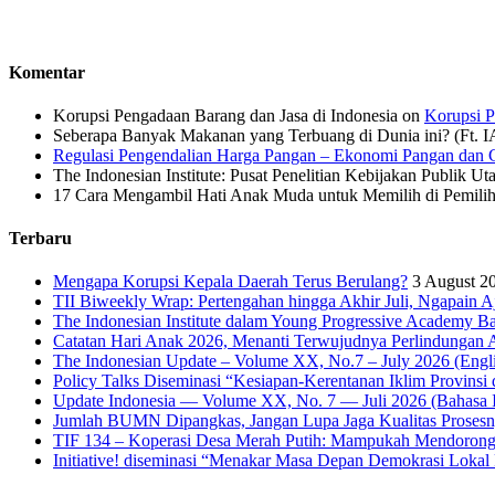
Komentar
Korupsi Pengadaan Barang dan Jasa di Indonesia
on
Korupsi P
Seberapa Banyak Makanan yang Terbuang di Dunia ini? (Ft. 
Regulasi Pengendalian Harga Pangan – Ekonomi Pangan dan G
The Indonesian Institute: Pusat Penelitian Kebijakan Publik Ut
17 Cara Mengambil Hati Anak Muda untuk Memilih di Pemiliha
Terbaru
Mengapa Korupsi Kepala Daerah Terus Berulang?
3 August 2
TII Biweekly Wrap: Pertengahan hingga Akhir Juli, Ngapain A
The Indonesian Institute dalam Young Progressive Academy Ba
Catatan Hari Anak 2026, Menanti Terwujudnya Perlindungan A
The Indonesian Update – Volume XX, No.7 – July 2026 (Engli
Policy Talks Diseminasi “Kesiapan-Kerentanan Iklim Provinsi 
Update Indonesia — Volume XX, No. 7 — Juli 2026 (Bahasa I
Jumlah BUMN Dipangkas, Jangan Lupa Jaga Kualitas Proses
TIF 134 – Koperasi Desa Merah Putih: Mampukah Mendorong
Initiative! diseminasi “Menakar Masa Depan Demokrasi Lokal 