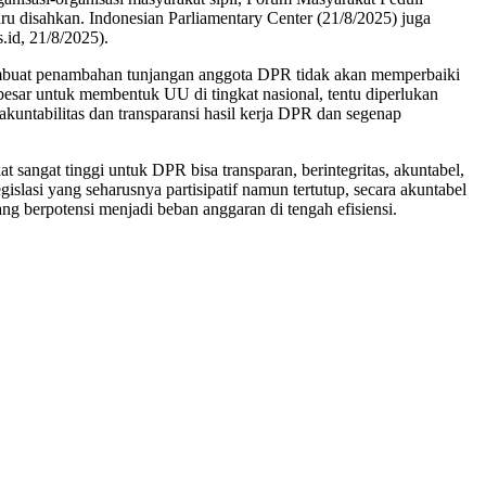
u disahkan. Indonesian Parliamentary Center (21/8/2025) juga
.id, 21/8/2025).
embuat penambahan tunjangan anggota DPR tidak akan memperbaiki
 besar untuk membentuk UU di tingkat nasional, tentu diperlukan
kuntabilitas dan transparansi hasil kerja DPR dan segenap
ngat tinggi untuk DPR bisa transparan, berintegritas, akuntabel,
slasi yang seharusnya partisipatif namun tertutup, secara akuntabel
g berpotensi menjadi beban anggaran di tengah efisiensi.