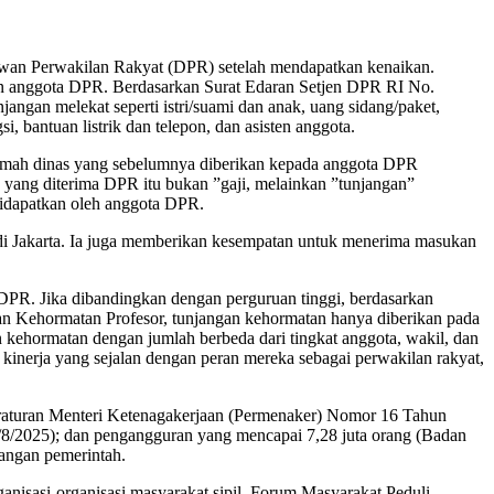
ewan Perwakilan Rakyat (DPR) setelah mendapatkan kenaikan.
tkan anggota DPR. Berdasarkan Surat Edaran Setjen DPR RI No.
an melekat seperti istri/suami dan anak, uang sidang/paket,
, bantuan listrik dan telepon, dan asisten anggota.
rumah dinas yang sebelumnya diberikan kepada anggota DPR
 yang diterima DPR itu bukan ”gaji, melainkan ”tunjangan”
didapatkan oleh anggota DPR.
di Jakarta. Ia juga memberikan kesempatan untuk menerima masukan
 DPR. Jika dibandingkan dengan perguruan tinggi, berdasarkan
n Kehormatan Profesor, tunjangan kehormatan hanya diberikan pada
 kehormatan dengan jumlah berbeda dari tingkat anggota, wakil, dan
inerja yang sejalan dengan peran mereka sebagai perwakilan rakyat,
eraturan Menteri Ketenagakerjaan (Permenaker) Nomor 16 Tahun
/8/2025); dan pengangguran yang mencapai 7,28 juta orang (Badan
langan pemerintah.
anisasi-organisasi masyarakat sipil, Forum Masyarakat Peduli