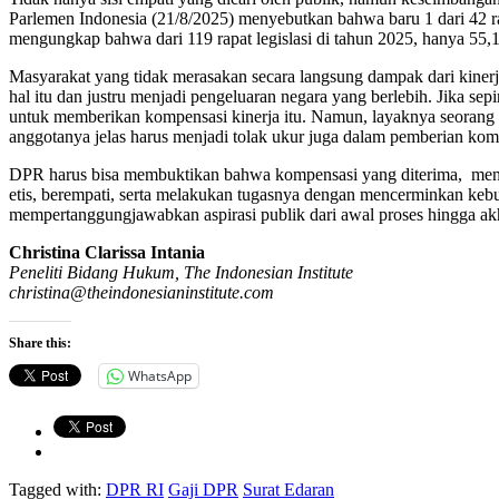
Parlemen Indonesia (21/8/2025) menyebutkan bahwa baru 1 dari 42 ra
mengungkap bahwa dari 119 rapat legislasi di tahun 2025, hanya 55,1 
Masyarakat yang tidak merasakan secara langsung dampak dari kine
hal itu dan justru menjadi pengeluaran negara yang berlebih. Jika se
untuk memberikan kompensasi kinerja itu. Namun, layaknya seorang y
anggotanya jelas harus menjadi tolak ukur juga dalam pemberian kom
DPR harus bisa membuktikan bahwa kompensasi yang diterima, mencer
etis, berempati, serta melakukan tugasnya dengan mencerminkan kebut
mempertanggungjawabkan aspirasi publik dari awal proses hingga akh
Christina Clarissa Intania
Peneliti Bidang Hukum, The Indonesian Institute
christina@theindonesianinstitute.com
Share this:
WhatsApp
Tagged with:
DPR RI
Gaji DPR
Surat Edaran