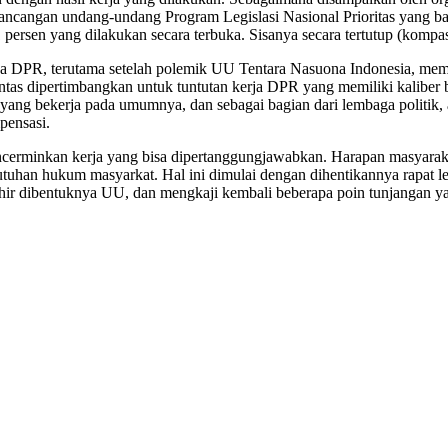
ncangan undang-undang Program Legislasi Nasional Prioritas yang bar
persen yang dilakukan secara terbuka. Sisanya secara tertutup (kompas
rja DPR, terutama setelah polemik UU Tentara Nasuona Indonesia, m
pintas dipertimbangkan untuk tuntutan kerja DPR yang memiliki kaliber
ang bekerja pada umumnya, dan sebagai bagian dari lembaga politik, a
pensasi.
minkan kerja yang bisa dipertanggungjawabkan. Harapan masyarakat sa
uhan hukum masyarkat. Hal ini dimulai dengan dihentikannya rapat legi
ir dibentuknya UU, dan mengkaji kembali beberapa poin tunjangan yan