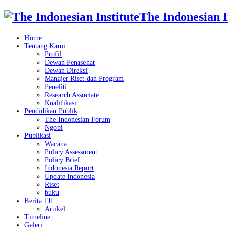
The Indonesian I
Home
Tentang Kami
Profil
Dewan Penasehat
Dewan Direksi
Manajer Riset dan Program
Peneliti
Research Associate
Kualifikasi
Pendidikan Publik
The Indonesian Forum
Ngobi
Publikasi
Wacana
Policy Assessment
Policy Brief
Indonesia Report
Update Indonesia
Riset
buku
Berita TII
Artikel
Timeline
Galeri