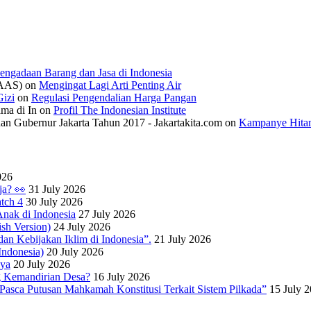
engadaan Barang dan Jasa di Indonesia
IAAS)
on
Mengingat Lagi Arti Penting Air
izi
on
Regulasi Pengendalian Harga Pangan
ama di In
on
Profil The Indonesian Institute
n Gubernur Jakarta Tahun 2017 - Jakartakita.com
on
Kampanye Hitam
026
ja? 👀
31 July 2026
tch 4
30 July 2026
nak di Indonesia
27 July 2026
sh Version)
24 July 2026
dan Kebijakan Iklim di Indonesia”.
21 July 2026
ndonesia)
20 July 2026
nya
20 July 2026
 Kemandirian Desa?
16 July 2026
Pasca Putusan Mahkamah Konstitusi Terkait Sistem Pilkada”
15 July 