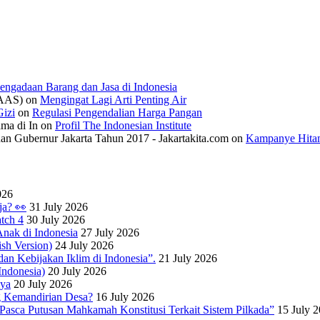
engadaan Barang dan Jasa di Indonesia
IAAS)
on
Mengingat Lagi Arti Penting Air
izi
on
Regulasi Pengendalian Harga Pangan
ama di In
on
Profil The Indonesian Institute
n Gubernur Jakarta Tahun 2017 - Jakartakita.com
on
Kampanye Hitam
026
ja? 👀
31 July 2026
tch 4
30 July 2026
nak di Indonesia
27 July 2026
sh Version)
24 July 2026
dan Kebijakan Iklim di Indonesia”.
21 July 2026
ndonesia)
20 July 2026
nya
20 July 2026
 Kemandirian Desa?
16 July 2026
Pasca Putusan Mahkamah Konstitusi Terkait Sistem Pilkada”
15 July 