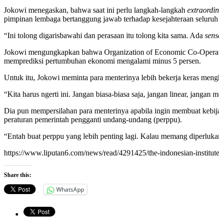
Jokowi menegaskan, bahwa saat ini perlu langkah-langkah
extraordi
pimpinan lembaga bertanggung jawab terhadap kesejahteraan seluruh
“Ini tolong digarisbawahi dan perasaan itu tolong kita sama. Ada
sense
Jokowi mengungkapkan bahwa Organization of Economic Co-Operat
memprediksi pertumbuhan ekonomi mengalami minus 5 persen.
Untuk itu, Jokowi meminta para menterinya lebih bekerja keras menghad
“Kita harus ngerti ini. Jangan biasa-biasa saja, jangan linear, janga
Dia pun mempersilahan para menterinya apabila ingin membuat kebija
peraturan pemerintah pengganti undang-undang (perppu).
“Entah buat perppu yang lebih penting lagi. Kalau memang diperluka
https://www.liputan6.com/news/read/4291425/the-indonesian-institu
Share this:
WhatsApp