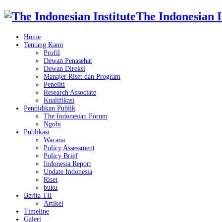
The Indonesian I
Home
Tentang Kami
Profil
Dewan Penasehat
Dewan Direksi
Manajer Riset dan Program
Peneliti
Research Associate
Kualifikasi
Pendidikan Publik
The Indonesian Forum
Ngobi
Publikasi
Wacana
Policy Assessment
Policy Brief
Indonesia Report
Update Indonesia
Riset
buku
Berita TII
Artikel
Timeline
Galeri