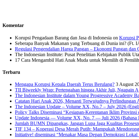
Komentar
Korupsi Pengadaan Barang dan Jasa di Indonesia
on
Korupsi P
Seberapa Banyak Makanan yang Terbuang di Dunia ini? (Ft. 
Regulasi Pengendalian Harga Pangan – Ekonomi Pangan dan G
The Indonesian Institute: Pusat Penelitian Kebijakan Publik Ut
17 Cara Mengambil Hati Anak Muda untuk Memilih di Pemiliha
Terbaru
Mengapa Korupsi Kepala Daerah Terus Berulang?
3 August 2
TII Biweekly Wrap: Pertengahan hingga Akhir Juli, Ngapain A
The Indonesian Institute dalam Young Progressive Academy Ba
Catatan Hari Anak 2026, Menanti Terwujudnya Perlindungan A
The Indonesian Update – Volume XX, No.7 – July 2026 (Engli
Policy Talks Diseminasi “Kesiapan-Kerentanan Iklim Provinsi 
Update Indonesia — Volume XX, No. 7 — Juli 2026 (Bahasa I
Jumlah BUMN Dipangkas, Jangan Lupa Jaga Kualitas Proses
TIF 134 – Koperasi Desa Merah Putih: Mampukah Mendorong
Initiative! diseminasi “Menakar Masa Depan Demokrasi Lokal 