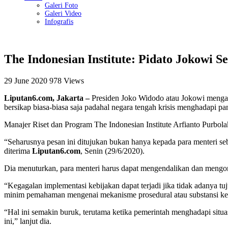
Galeri Foto
Galeri Video
Infografis
The Indonesian Institute: Pidato Jokowi
29 June 2020
978 Views
Liputan6.com, Jakarta –
Presiden Joko Widodo atau Jokowi mengan
bersikap biasa-biasa saja padahal negara tengah krisis menghadapi p
Manajer Riset dan Program The Indonesian Institute Arfianto Purbola
“Seharusnya pesan ini ditujukan bukan hanya kepada para menteri seba
diterima
Liputan6.com
, Senin (29/6/2020).
Dia menuturkan, para menteri harus dapat mengendalikan dan mengontro
“Kegagalan implementasi kebijakan dapat terjadi jika tidak adanya tuj
minim pemahaman mengenai mekanisme prosedural atau substansi kebija
“Hal ini semakin buruk, terutama ketika pemerintah menghadapi situas
ini,” lanjut dia.