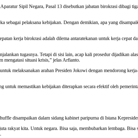
atur Sipil Negara, Pasal 13 disebutkan jabatan birokrasi dibagi tiga, 
eka sebagai pelaksana kebijakan. Dengan demikian, apa yang disampai
patan kerja birokrasi adalah dilema antaratekanan untuk kerja cepat da
njalankan tugasnya. Tetapi di sisi lain, acap kali prosedur dijadikan al
 mengatasi situasi krisis,” jelas Arfianto.
i untuk melaksanakan arahan Presiden Jokowi dengan mendorong kerja-k
ng untuk memastikan kebijakan diterapkan secara efektif oleh pemerinta
ffle disampaikan dalam sidang kabinet paripurna di Istana Kepresiden
uta rakyat kita. Untuk negara. Bisa saja, membubarkan lembaga. Bisa 
.