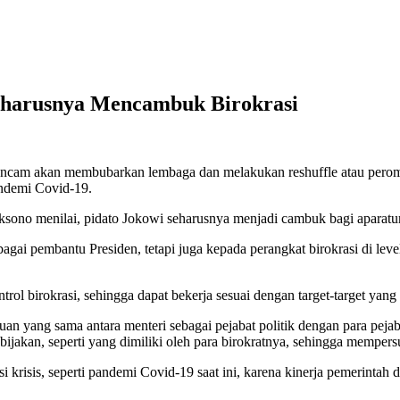
 Seharusnya Mencambuk Birokrasi
cam akan membubarkan lembaga dan melakukan reshuffle atau perombak
andemi Covid-19.
ksono menilai, pidato Jokowi seharusnya menjadi cambuk bagi aparatur 
gai pembantu Presiden, tetapi juga kepada perangkat birokrasi di level
l birokrasi, sehingga dapat bekerja sesuai dengan target-target yang 
uan yang sama antara menteri sebagai pejabat politik dengan para pejaba
kan, seperti yang dimiliki oleh para birokratnya, sehingga mempersuli
i krisis, seperti pandemi Covid-19 saat ini, karena kinerja pemerinta