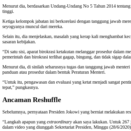
Menurut dia, berdasarkan Undang-Undang No 5 Tahun 2014 tentang Apar
tinggi.
Ketiga kelompok jabatan ini berkorelasi dengan tanggung jawab mer
seyogyanya muncul dari mereka.
Selain itu, dia menjelaskan, masalah yang kerap kali menghambat kece
sasaran kebijakan.
“Di satu sisi, aparat birokrasi ketakutan melanggar prosedur dalam me
pemerintah dan birokrasi terlihat gagap, bingung, dan tidak sigap dalam
Menurut dia, di sinilah seharusnya tugas dan tanggung jawab menter
panduan atau prosedur dalam bentuk Peraturan Menteri.
“Untuk itu, pengawasan dan evaluasi yang ketat menjadi sangat penti
tepat,” pungkasnya.
Ancaman Reshuffle
Sebelumnya, pernyataan Presiden Jokowi yang berniat melakukan reshu
“Langkah apapun yang
extraordinary
akan saya lakukan. Untuk 267 j
dalam video yang diunggah Sekretariat Presiden, Minggu (28/6/2020)