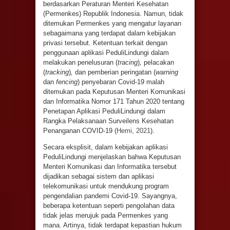
berdasarkan Peraturan Menteri Kesehatan
(Permenkes) Republik Indonesia. Namun, tidak
ditemukan Permenkes yang mengatur layanan
sebagaimana yang terdapat dalam kebijakan
privasi tersebut. Ketentuan terkait dengan
penggunaan aplikasi PeduliLindungi dalam
melakukan penelusuran (
tracing
)
,
pelacakan
(
tracking
)
,
dan pemberian peringatan (
warning
dan
fencing
) penyebaran Covid-19 malah
ditemukan pada Keputusan Menteri Komunikasi
dan Informatika Nomor 171 Tahun 2020 tentang
Penetapan Aplikasi PeduliLindungi dalam
Rangka Pelaksanaan Surveilens Kesehatan
Penanganan COVID-19 (
Hemi, 2021
).
Secara eksplisit, dalam kebijakan aplikasi
PeduliLindungi menjelaskan bahwa Keputusan
Menteri Komunikasi dan Informatika tersebut
dijadikan sebagai sistem dan aplikasi
telekomunikasi untuk mendukung program
pengendalian pandemi Covid-19. Sayangnya,
beberapa ketentuan seperti pengolahan data
tidak jelas merujuk pada Permenkes yang
mana. Artinya, tidak terdapat kepastian hukum