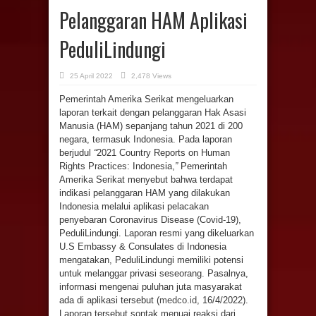
Pelanggaran HAM Aplikasi
PeduliLindungi
25 April 2022
2,478 Views
Pemerintah Amerika Serikat mengeluarkan
laporan terkait dengan pelanggaran Hak Asasi
Manusia (HAM) sepanjang tahun 2021 di 200
negara, termasuk Indonesia. Pada laporan
berjudul
“
2021 Country Reports on Human
Rights Practices: Indonesia,
”
Pemerintah
Amerika Serikat menyebut bahwa terdapat
indikasi pelanggaran HAM yang dilakukan
Indonesia melalui aplikasi pelacakan
penyebaran Coronavirus Disease (Covid-19),
PeduliLindungi. Laporan resmi yang dikeluarkan
U.S Embassy & Consulates di Indonesia
mengatakan, PeduliLindungi memiliki potensi
untuk melanggar privasi seseorang. Pasalnya,
informasi mengenai puluhan juta masyarakat
ada di aplikasi tersebut (
medco.id
, 16/4/2022).
Laporan tersebut sontak menuai reaksi dari