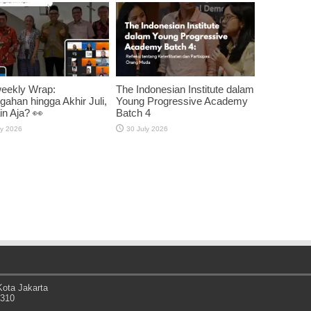
weekly Wrap:
The Indonesian Institute dalam
gahan hingga Akhir Juli,
Young Progressive Academy
n Aja? 👀
Batch 4
ly 2026
30 July 2026
ota Jakarta
0310