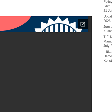
Polic
Iklim 
21 Ju
Updat
2026 
Jumla
Kuali
TIF 1
Mamp
July 
Initi
Demok
Konst