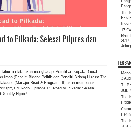
Panga
Pang
The I
Kebij
Indone
17 Ca
d to Pilkada: Selesai Pilpres dan
Memil
2017 
Jelan
TERBA
, tahun ini kita akan menghadapi Pemilihan Kepala Daerah
Menga
dan Intan (Peneliti Bidang Politik dan Peneliti Bidang Hukum The
3 Aug
bolaksono (Manajer Riset & Program TII) akan membahas
TII B
ngkapnya di Ngobi Episode 14 “Road to Pilkada: Selesai
Juli,
di Spotify Ngobi!
The I
Progr
Catat
Perli
The I
2026 