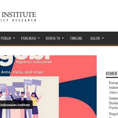
 PUBLIK
PUBLIKASI
BERITA TII
TIMELINE
GALERI
KOMEN
Korup
Indon
Jasa 
Seber
Dunia 
Pentin
Regul