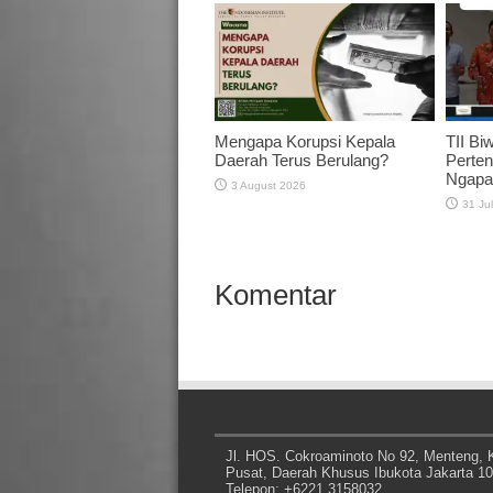
Mengapa Korupsi Kepala
TII Bi
Daerah Terus Berulang?
Perten
Ngapai
3 August 2026
31 Ju
Komentar
Jl. HOS. Cokroaminoto No 92, Menteng, K
Pusat, Daerah Khusus Ibukota Jakarta 1
Telepon: +6221 3158032