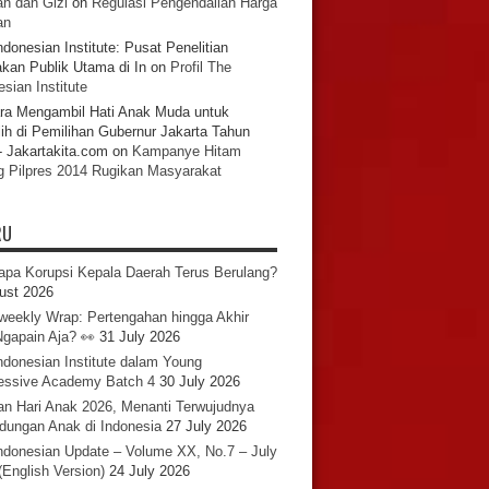
n dan Gizi
on
Regulasi Pengendalian Harga
an
ndonesian Institute: Pusat Penelitian
akan Publik Utama di In
on
Profil The
sian Institute
ra Mengambil Hati Anak Muda untuk
ih di Pemilihan Gubernur Jakarta Tahun
- Jakartakita.com
on
Kampanye Hitam
g Pilpres 2014 Rugikan Masyarakat
RU
pa Korupsi Kepala Daerah Terus Berulang?
ust 2026
iweekly Wrap: Pertengahan hingga Akhir
 Ngapain Aja? 👀
31 July 2026
ndonesian Institute dalam Young
essive Academy Batch 4
30 July 2026
an Hari Anak 2026, Menanti Terwujudnya
ndungan Anak di Indonesia
27 July 2026
ndonesian Update – Volume XX, No.7 – July
(English Version)
24 July 2026