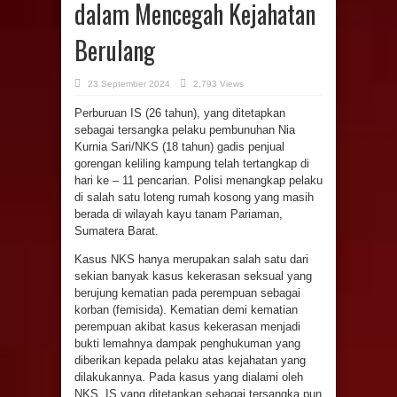
dalam Mencegah Kejahatan
Berulang
23 September 2024
2,793 Views
Perburuan IS (26 tahun), yang ditetapkan
sebagai tersangka pelaku pembunuhan Nia
Kurnia Sari/NKS (18 tahun) gadis penjual
gorengan keliling kampung telah tertangkap di
hari ke – 11 pencarian. Polisi menangkap pelaku
di salah satu loteng rumah kosong yang masih
berada di wilayah kayu tanam Pariaman,
Sumatera Barat.
Kasus NKS hanya merupakan salah satu dari
sekian banyak kasus kekerasan seksual yang
berujung kematian pada perempuan sebagai
korban (femisida). Kematian demi kematian
perempuan akibat kasus kekerasan menjadi
bukti lemahnya dampak penghukuman yang
diberikan kepada pelaku atas kejahatan yang
dilakukannya. Pada kasus yang dialami oleh
NKS, IS yang ditetapkan sebagai tersangka pun