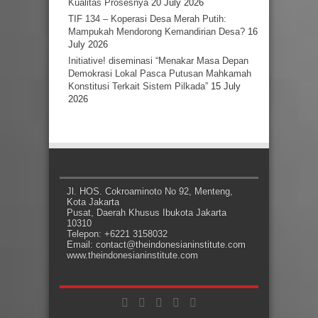
Kualitas Prosesnya
20 July 2026
TIF 134 – Koperasi Desa Merah Putih:
Mampukah Mendorong Kemandirian Desa?
16
July 2026
Initiative! diseminasi “Menakar Masa Depan
Demokrasi Lokal Pasca Putusan Mahkamah
Konstitusi Terkait Sistem Pilkada”
15 July
2026
Jl. HOS. Cokroaminoto No 92, Menteng,
Kota Jakarta
Pusat, Daerah Khusus Ibukota Jakarta
10310
Telepon: +6221 3158032
Email: contact@theindonesianinstitute.com
www.theindonesianinstitute.com