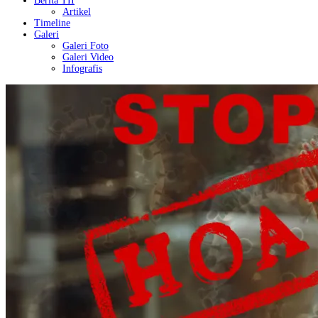
Berita TII
Artikel
Timeline
Galeri
Galeri Foto
Galeri Video
Infografis