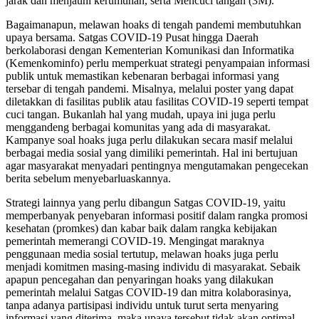
jarak dan menjauhi kerumunan, serta Mencuci tangan (3M).
Bagaimanapun, melawan hoaks di tengah pandemi membutuhkan
upaya bersama. Satgas COVID-19 Pusat hingga Daerah
berkolaborasi dengan Kementerian Komunikasi dan Informatika
(Kemenkominfo) perlu memperkuat strategi penyampaian informasi
publik untuk memastikan kebenaran berbagai informasi yang
tersebar di tengah pandemi. Misalnya, melalui poster yang dapat
diletakkan di fasilitas publik atau fasilitas COVID-19 seperti tempat
cuci tangan. Bukanlah hal yang mudah, upaya ini juga perlu
menggandeng berbagai komunitas yang ada di masyarakat.
Kampanye soal hoaks juga perlu dilakukan secara masif melalui
berbagai media sosial yang dimiliki pemerintah. Hal ini bertujuan
agar masyarakat menyadari pentingnya mengutamakan pengecekan
berita sebelum menyebarluaskannya.
Strategi lainnya yang perlu dibangun Satgas COVID-19, yaitu
memperbanyak penyebaran informasi positif dalam rangka promosi
kesehatan (promkes) dan kabar baik dalam rangka kebijakan
pemerintah memerangi COVID-19. Mengingat maraknya
penggunaan media sosial tertutup, melawan hoaks juga perlu
menjadi komitmen masing-masing individu di masyarakat. Sebaik
apapun pencegahan dan penyaringan hoaks yang dilakukan
pemerintah melalui Satgas COVID-19 dan mitra kolaborasinya,
tanpa adanya partisipasi individu untuk turut serta menyaring
informasi yang diterima, maka upaya tersebut tidak akan optimal.