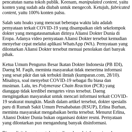
pencatutan nama tokoh publik. Keenam,
manipulated content
, yaitu
konten yang sudah ada diubah untuk mengecoh. Ketujuh,
fabricated
content
, yaitu 100% konten palsu.
Salah satu hoaks yang mencuat beberapa waktu lalu adalah
pernyataan terkait COVID-19 yang disampaikan oleh sekelompok
dokter yang mengatasnamakan dirinya Aliansi Dokter Dunia di
Eropa. Adanya video pernyataan Aliansi Dokter tersebut kemudian
menyebar cepat melalui aplikasi WhatsApp (WA). Pernyataan yang
dilontarkan Aliansi Dokter tersebut menuai penolakan dari banyak
pihak.
Ketua Umum Pengurus Besar Ikatan Dokter Indonesia (PB IDI),
Daeng M. Faqih, meminta masyarakat tidak menerima informasi
yang sesat pikir dan tak terbukti ilmiah (kumparan.com, 28/10).
Misalnya, soal menyebut COVID-19 sebagai flu biasa dan
musiman. Lalu, tes
Polymerase Chain Reaction
(PCR) yang
dianggap tidak kredibel mengetes virus tersebut. Daeng
mengingatkan masyarakat untuk mencari informasi terkait COVID-
19 seakurat mungkin. Masih dalam artikel tersebut, dokter spesialis
paru di Rumah Sakit Umum Persahabatan (RSUP), Erlina Burhan,
meminta masyarakat mengabaikan berita tersebut. Menurut Erlina,
Aliansi Dokter Dunia bukan organisasi dokter resmi. Pernyataan
yang dilontarkan pun mengandung banyak disinformasi.