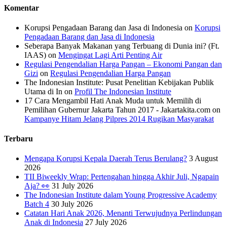
Komentar
Korupsi Pengadaan Barang dan Jasa di Indonesia
on
Korupsi
Pengadaan Barang dan Jasa di Indonesia
Seberapa Banyak Makanan yang Terbuang di Dunia ini? (Ft.
IAAS)
on
Mengingat Lagi Arti Penting Air
Regulasi Pengendalian Harga Pangan – Ekonomi Pangan dan
Gizi
on
Regulasi Pengendalian Harga Pangan
The Indonesian Institute: Pusat Penelitian Kebijakan Publik
Utama di In
on
Profil The Indonesian Institute
17 Cara Mengambil Hati Anak Muda untuk Memilih di
Pemilihan Gubernur Jakarta Tahun 2017 - Jakartakita.com
on
Kampanye Hitam Jelang Pilpres 2014 Rugikan Masyarakat
Terbaru
Mengapa Korupsi Kepala Daerah Terus Berulang?
3 August
2026
TII Biweekly Wrap: Pertengahan hingga Akhir Juli, Ngapain
Aja? 👀
31 July 2026
The Indonesian Institute dalam Young Progressive Academy
Batch 4
30 July 2026
Catatan Hari Anak 2026, Menanti Terwujudnya Perlindungan
Anak di Indonesia
27 July 2026