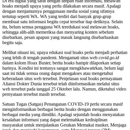
Di era digital yang sarat dengan limpah ruah informasi, melawan
hoaks menjadi upaya yang perlu dilakukan secara masif. Apalagi
dengan menjamurnya penggunaan media sosial yang sifatnya
tertutup seperti WA. WA yang terdiri dari banyak grup-grup
membuat satu informasi begitu cepat tersebar tiap detiknya. Selain
itu, belum semua pengguna WA teredukasi soal melawan hoaks,
sehingga alih-alih memeriksa dan menyaring konten sebelum
disebarkan, pesan apapun yang masuk langsung disebarluaskan
begitu saja.
Melihat situasi ini, upaya edukasi soal hoaks perlu menjadi perhatian
yang lebih di tengah pandemi. Mengamati situs web
covid.go.id
dalam kolom Hoax Buster, berita hoaks hampir dilaporkan setiap
harinya. Kondisi ini tentunya sangat mengkhawatirkan, belum lagi
saat ini tidak semua orang dapat mengakses atau mengetahui
keberadaan situs web tersebut. Penjelasan soal hoaks pernayataan
Aliansi Dokter Dunia tersebut telah diinformasikan melalui situs
web tersebut pada tanggal 25 Oktober lalu. Namun, diketahui video
pernyataan tersebut masih tersebar.
Satuan Tugas (Satgas) Penanganan COVID-19 perlu secara masif
menginformasikan berbagai berita hoaks dengan menggunakan
berbagai media yang dimiliki. Apalagi sejumlah hoaks menyatakan
kesalahan informasi yang dapat melemahkan kedisiplinan
masyarakat untuk menjalankan Gerakan Memakai masker, Menjaga