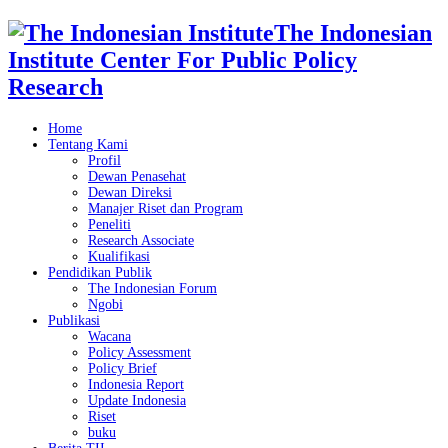
The Indonesian
Institute Center For Public Policy
Research
Home
Tentang Kami
Profil
Dewan Penasehat
Dewan Direksi
Manajer Riset dan Program
Peneliti
Research Associate
Kualifikasi
Pendidikan Publik
The Indonesian Forum
Ngobi
Publikasi
Wacana
Policy Assessment
Policy Brief
Indonesia Report
Update Indonesia
Riset
buku