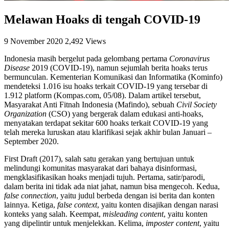
Melawan Hoaks di tengah COVID-19
9 November 2020
2,492 Views
Indonesia masih bergelut pada gelombang pertama
Coronavirus
Disease
2019 (COVID-19), namun sejumlah berita hoaks terus
bermunculan. Kementerian Komunikasi dan Informatika (Kominfo)
mendeteksi 1.016 isu hoaks terkait COVID-19 yang tersebar di
1.912 platform (Kompas.com, 05/08). Dalam artikel tersebut,
Masyarakat Anti Fitnah Indonesia (Mafindo), sebuah
Civil Society
Organization
(CSO) yang bergerak dalam edukasi anti-hoaks,
menyatakan terdapat sekitar 600 hoaks terkait COVID-19 yang
telah mereka luruskan atau klarifikasi sejak akhir bulan Januari –
September 2020.
First Draft (2017), salah satu gerakan yang bertujuan untuk
melindungi komunitas masyarakat dari bahaya disinformasi,
mengklasifikasikan hoaks menjadi tujuh. Pertama, satir/parodi,
dalam berita ini tidak ada niat jahat, namun bisa mengecoh. Kedua,
false connection
, yaitu judul berbeda dengan isi berita dan konten
lainnya. Ketiga,
false context
, yaitu konten disajikan dengan narasi
konteks yang salah. Keempat,
misleading content
, yaitu konten
yang dipelintir untuk menjelekkan. Kelima,
imposter content
, yaitu