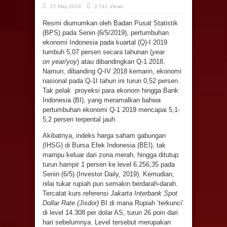
27 May 2019
2,741 Views
Resmi diumumkan oleh Badan Pusat Statistik
(BPS) pada Senin (6/5/2019), pertumbuhan
ekonomi Indonesia pada kuartal (Q)-I 2019
tumbuh 5,07 persen secara tahunan (
year
on
year
/yoy
) atau dibandingkan Q-1 2018.
Namun, dibanding Q-IV 2018 kemarin, ekonomi
nasional pada Q-1I tahun ini turun 0,52 persen.
Tak pelak proyeksi para ekonom hingga Bank
Indonesia (BI), yang meramalkan bahwa
pertumbuhan ekonomi Q-1 2019 mencapai 5,1-
5,2 persen terpental jauh.
Akibatnya, indeks harga saham gabungan
(IHSG) di Bursa Efek Indonesia (BEI), tak
mampu keluar dari zona merah, hingga ditutup
turun hampir 1 persen ke level 6.256,35 pada
Senin (6/5) (Investor Daily, 2019). Kemudian,
nilai tukar rupiah pun semakin berdarah-darah.
Tercatat kurs referensi
Jakarta Interbank Spot
Dollar Rate (Jisdor)
BI di mana Rupiah ‘terkunci’
di level 14.308 per dolar AS, turun 26 poin dari
hari sebelumnya. Level tersebut merupakan