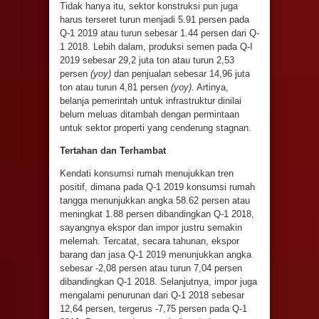
Tidak hanya itu, sektor konstruksi pun juga
harus terseret turun menjadi 5.91 persen pada
Q-1 2019 atau turun sebesar 1.44 persen dari Q-
1 2018. Lebih dalam, produksi semen pada Q-I
2019 sebesar 29,2 juta ton atau turun 2,53
persen
(yoy)
dan penjualan sebesar 14,96 juta
ton atau turun 4,81 persen
(yoy)
. Artinya,
belanja pemerintah untuk infrastruktur dinilai
belum meluas ditambah dengan permintaan
untuk sektor properti yang cenderung stagnan.
Tertaha
n
dan Terhambat
Kendati konsumsi rumah menujukkan tren
positif, dimana pada Q-1 2019 konsumsi rumah
tangga menunjukkan angka 58.62 persen atau
meningkat 1.88 persen dibandingkan Q-1 2018,
sayangnya ekspor dan impor justru semakin
melemah. Tercatat, secara tahunan, ekspor
barang dan jasa Q-1 2019 menunjukkan angka
sebesar -2,08 persen atau turun 7,04 persen
dibandingkan Q-1 2018. Selanjutnya, impor juga
mengalami penurunan dari Q-1 2018 sebesar
12,64 persen, tergerus -7,75 persen pada Q-1