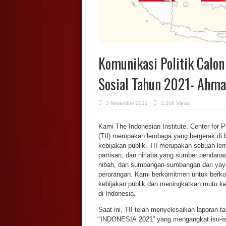
Komunikasi Politik Calon
Sosial Tahun 2021- Ahm
3 November 2021
2,206 Views
Kami The Indonesian Institute, Center for 
(TII) merupakan lembaga yang bergerak di b
kebijakan publik. TII merupakan sebuah le
partisan, dan nirlaba yang sumber pendana
hibah, dan sumbangan-sumbangan dari yay
perorangan. Kami berkomitmen untuk berkon
kebijakan publik dan meningkatkan mutu ke
di Indonesia.
Saat ini, TII telah menyelesaikan laporan t
“INDONESIA 2021” yang mengangkat isu-isu