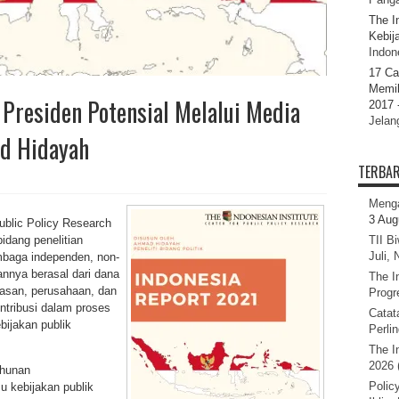
The I
Kebij
Indone
17 Ca
Memil
 Presiden Potensial Melalui Media
2017 
Jelan
ad Hidayah
TERBA
Menga
3 Aug
Public Policy Research
idang penelitian
TII B
Juli,
mbaga independen, non-
annya berasal dari dana
The I
asan, perusahaan, dan
Progr
tribusi dalam proses
Catat
bijakan publik
Perli
The I
2026 
ahunan
Polic
 kebijakan publik