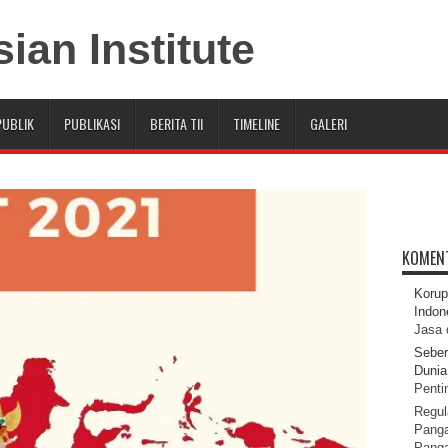
PUBLIK
PUBLIKASI
BERITA TII
TIMELINE
GALERI
KOMEN
Korup
Indon
Jasa 
Seber
Dunia 
Pentin
Regul
Panga
Pang