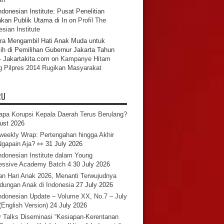
ndonesian Institute: Pusat Penelitian
akan Publik Utama di In
on
Profil The
sian Institute
ra Mengambil Hati Anak Muda untuk
ih di Pemilihan Gubernur Jakarta Tahun
- Jakartakita.com
on
Kampanye Hitam
g Pilpres 2014 Rugikan Masyarakat
RU
pa Korupsi Kepala Daerah Terus Berulang?
ust 2026
iweekly Wrap: Pertengahan hingga Akhir
 Ngapain Aja? 👀
31 July 2026
ndonesian Institute dalam Young
essive Academy Batch 4
30 July 2026
an Hari Anak 2026, Menanti Terwujudnya
ndungan Anak di Indonesia
27 July 2026
ndonesian Update – Volume XX, No.7 – July
(English Version)
24 July 2026
y Talks Diseminasi “Kesiapan-Kerentanan