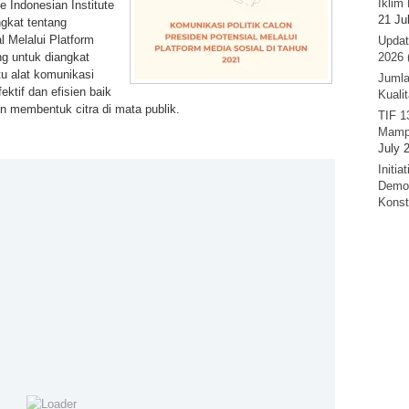
Iklim 
 Indonesian Institute
21 Ju
ngkat tentang
l Melalui Platform
Updat
ng untuk diangkat
2026 
tu alat komunikasi
Jumla
fektif dan efisien baik
Kuali
 membentuk citra di mata publik.
TIF 1
Mamp
July 
Initi
Demok
Konst