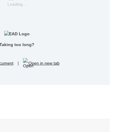
Loading...
Taking too long?
cument
|
Open in new tab